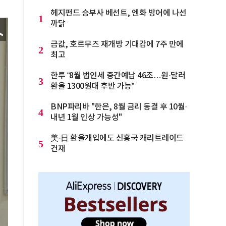
헤지펀드 승부사 베선트, 엔화 방어에 나선
1
까닭
금값, 호르무즈 재개방 기대감에 7주 만에
2
최고
한투 “8월 법인세 중간예납 46조…원·달러
3
환율 1300원대 후반 가능”
BNP파리바 "한은, 8월 금리 동결 후 10월·
4
내년 1월 인상 가능성"
美·日 환율개입에도 신흥국 캐리트레이드
5
건재