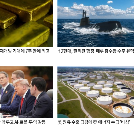
 재개방 기대에 7주 만에 최고
HD현대, 필리핀 함정·페루 잠수함 수주 유
 앞두고 AI·로봇·무역 갈등↑
美 원유 수출 급감에 亞 에너지 수급 '비상'