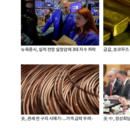
뉴욕증시, 실적 전망 실망감에 3대 지수 하락
금값, 호르무즈
美, 관세 전 구리 사재기↑...가격 급락 우려↑
美·中, 정상회담