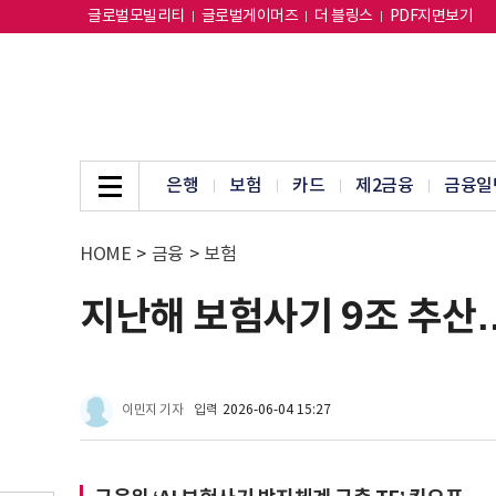
글로벌모빌리티
글로벌게이머즈
더 블링스
PDF지면보기
은행
보험
카드
제2금융
금융일
HOME
>
금융
>
보험
지난해 보험사기 9조 추산…
이민지 기자
입력
2026-06-04 15:27