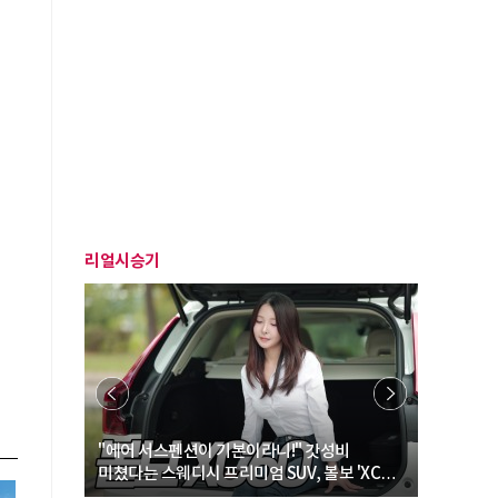
리얼시승기
… “여성·
"에어 서스펜션이 기본이라니!" 갓성비
"디자인 대
미쳤다는 스웨디시 프리미엄 SUV, 볼보 'XC60
크로스오버
B5 울트라'