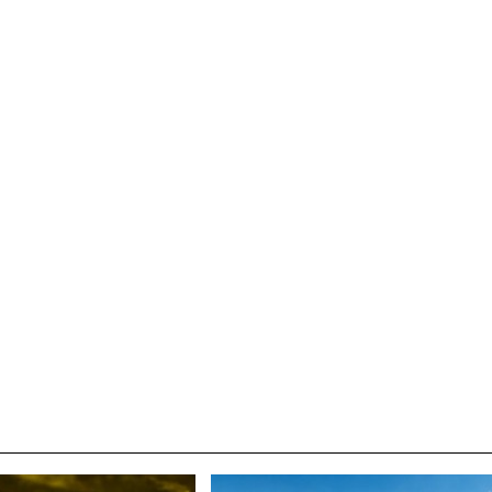
박지수 아나운서가 타본 ‘전설의 무쏘’
초보자도 반할 반전 매력”