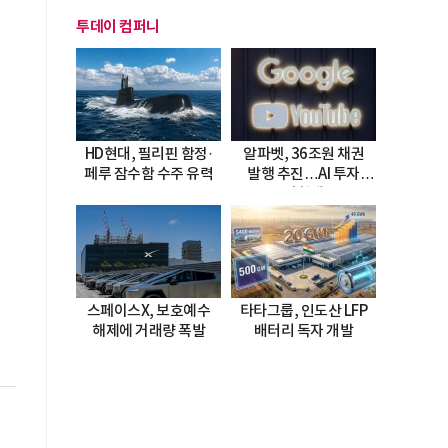
투데이 컴퍼니
HD현대, 필리핀 함정·
알파벳, 36조원 채권
페루 잠수함 수주 유력
발행 추진…AI 투자
시험대
스페이스X, 보호예수
타타그룹, 인도산 LFP
해제에 거래량 폭발
배터리 독자 개발