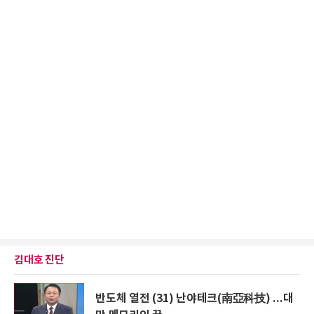
김대호 진단
반도체 열전 (31) 난야테크(南亞科技) ...대