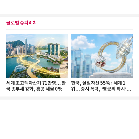
글로벌 슈퍼리치
세계 초고액자산가 71만명… 한
한국, 실질자산 55%↑ 세계 1
국 종부세 강화, 홍콩 세율 0%
위… 증시 폭락, ‘평균의 착시’와
부의 유동성 위기