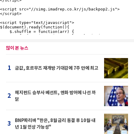
많이 본 뉴스
1
금값, 호르무즈 재개방 기대감에 7주 만에 최고
헤지펀드 승부사 베선트, 엔화 방어에 나선 까
2
닭
BNP파리바 "한은, 8월 금리 동결 후 10월·내
3
년 1월 인상 가능성"