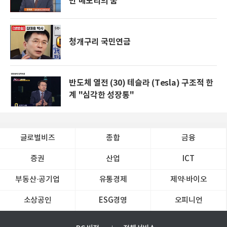
만 메모리의 꿈
청개구리 국민연금
반도체 열전 (30) 테슬라 (Tesla) 구조적 한
계 "심각한 성장통"
글로벌비즈
종합
금융
증권
산업
ICT
부동산·공기업
유통경제
제약∙바이오
소상공인
ESG경영
오피니언