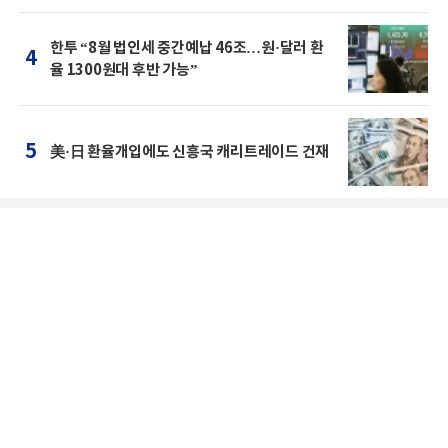
한투 “8월 법인세 중간예납 46조…원·달러 환
4
율 1300원대 후반 가능”
5
美·日 환율개입에도 신흥국 캐리트레이드 건재