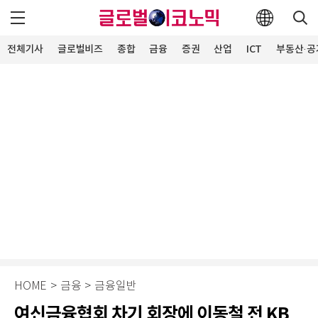
전체기사
글로벌비즈
종합
금융
증권
산업
ICT
부동산·공
HOME
>
금융
>
금융일반
여신금융협회 차기 회장에 이동철 전 KB