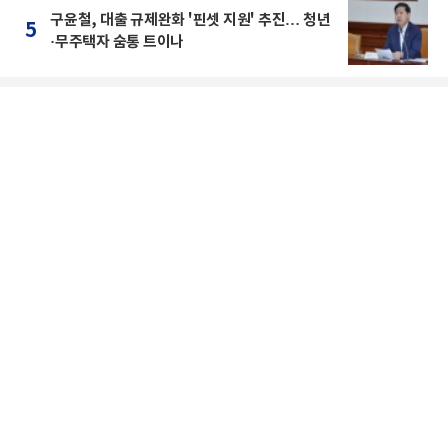
구윤철, 대출 규제완화 '핀셋 지원' 추진… 청년
5
·무주택자 숨통 트이나