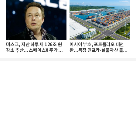
머스크, 자산 하루 새 126조 원
아시아 부호, 포트폴리오 대전
감소 추산… 스페이스X 주가 하
환…독점 인프라·실물자산 몰린
락 때문
다