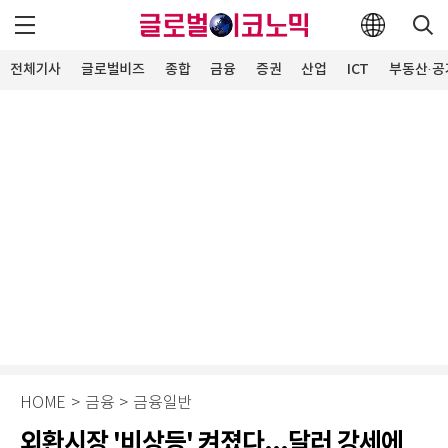
전체기사
글로벌비즈
종합
금융
증권
산업
ICT
부동산·공
HOME
>
금융
>
금융일반
외환시장 '비상등' 켜졌다...달러 강세에