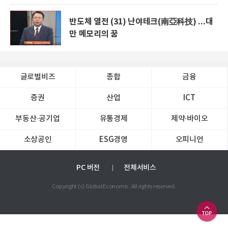
반도체 열전 (31) 난야테크(南亞科技) ...대
만 메모리의 꿈
글로벌비즈
종합
금융
증권
산업
ICT
부동산·공기업
유통경제
제약∙바이오
소상공인
ESG경영
오피니언
PC 버전
전체서비스
Copyright (c) Global Economic. All rights reserved.