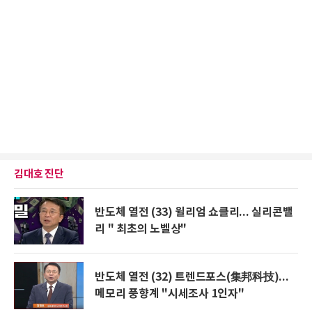
김대호 진단
반도체 열전 (33) 윌리엄 쇼클리... 실리콘밸
리 " 최초의 노벨상"
반도체 열전 (32) 트렌드포스(集邦科技)...
메모리 풍향계 "시세조사 1인자"