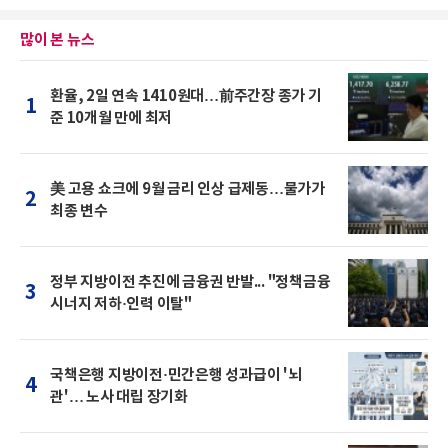
많이 본 뉴스
환율, 2일 연속 1410원대…前주간장 종가 기
1
준 10개월 만에 최저
美 고용 쇼크에 9월 금리 인상 급제동…물가가
2
최종 변수
정부 지방이전 추진에 금융권 반발... "정책금융
3
시너지 저하·인력 이탈"
국책은행 지방이전·민간은행 성과급이 '뇌
4
관'… 노사 대립 장기화