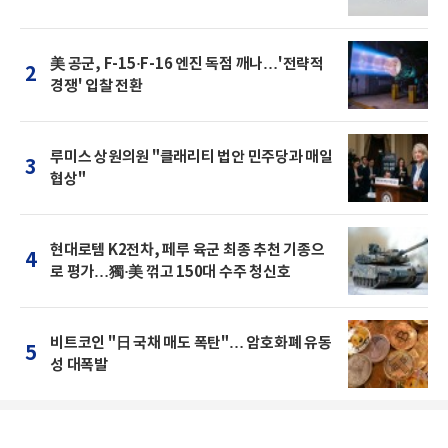
美 공군, F-15·F-16 엔진 독점 깨나…'전략적
2
경쟁' 입찰 전환
루미스 상원의원 "클래리티 법안 민주당과 매일
3
협상"
현대로템 K2전차, 페루 육군 최종 추천 기종으
4
로 평가…獨·美 꺾고 150대 수주 청신호
비트코인 "日 국채 매도 폭탄"… 암호화폐 유동
5
성 대폭발