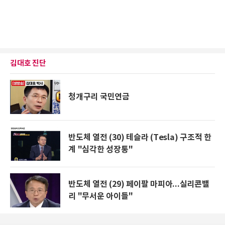
김대호 진단
청개구리 국민연금
반도체 열전 (30) 테슬라 (Tesla) 구조적 한
계 "심각한 성장통"
반도체 열전 (29) 페이팔 마피아...실리콘밸
리 "무서운 아이들"