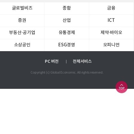
글로벌비즈
종합
금융
증권
산업
ICT
부동산·공기업
유통경제
제약∙바이오
소상공인
ESG경영
오피니언
PC 버전
전체서비스
Copyright (c) Global Economic. All rights reserved.