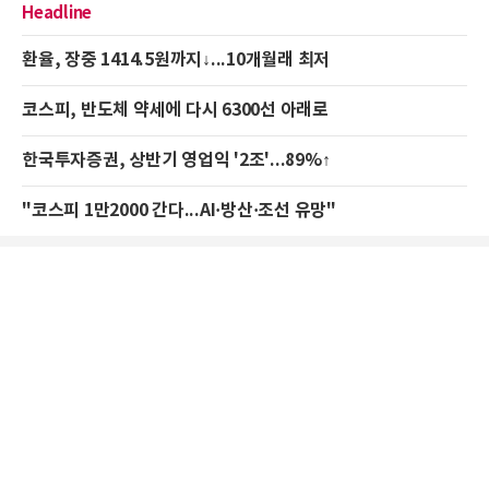
Headline
환율, 장중 1414.5원까지↓...10개월래 최저
코스피, 반도체 약세에 다시 6300선 아래로
한국투자증권, 상반기 영업익 '2조'...89%↑
"코스피 1만2000 간다...AI·방산·조선 유망"