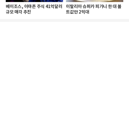
베이조스, 아마존 주식 41억달러
이탈리아 슈퍼카 피가니 한 대 볼
규모 매각 추진
트값만 2억대