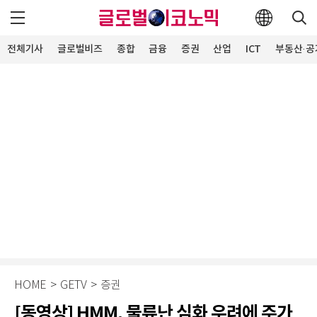
전체기사
글로벌비즈
종합
금융
증권
산업
ICT
부동산·공
HOME
>
GETV
>
증권
[동영상] HMM, 물류난 심화 우려에 주가