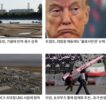
공장, 가뭄에 전력·용수 감축
트럼프, 대법원 제동에도 '출생시민권' 규제
비크 초대형 LNG 사업에 참여
이란, 호르무즈 통제 법제화 추진...유가 반