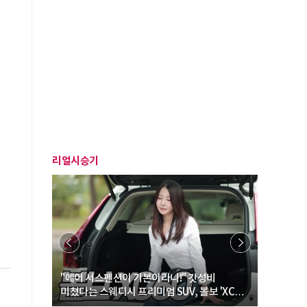
리얼시승기
… “여성·
"에어 서스펜션이 기본이라니!" 갓성비
"디자인 대
미쳤다는 스웨디시 프리미엄 SUV, 볼보 'XC60
크로스오버
B5 울트라'