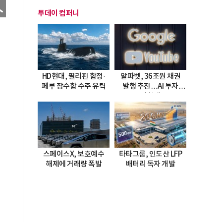
투데이 컴퍼니
HD현대, 필리핀 함정·
알파벳, 36조원 채권
페루 잠수함 수주 유력
발행 추진…AI 투자
시험대
스페이스X, 보호예수
타타그룹, 인도산 LFP
해제에 거래량 폭발
배터리 독자 개발