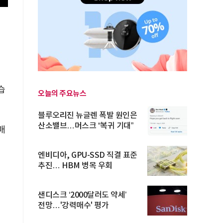
습
오늘의 주요뉴스
블루오리진 뉴글렌 폭발 원인은
산소밸브…머스크 “복귀 기대”
매
엔비디아, GPU-SSD 직결 표준
추진… HBM 병목 우회
샌디스크 ‘2000달러도 약세’
전망…'강력매수' 평가