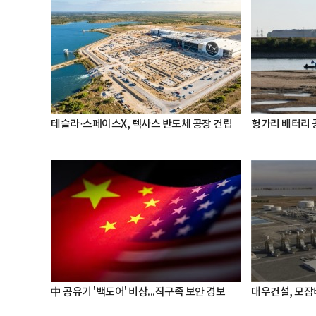
테슬라·스페이스X, 텍사스 반도체 공장 건립
헝가리 배터리 
中 공유기 '백도어' 비상...직구족 보안 경보
대우건설, 모잠