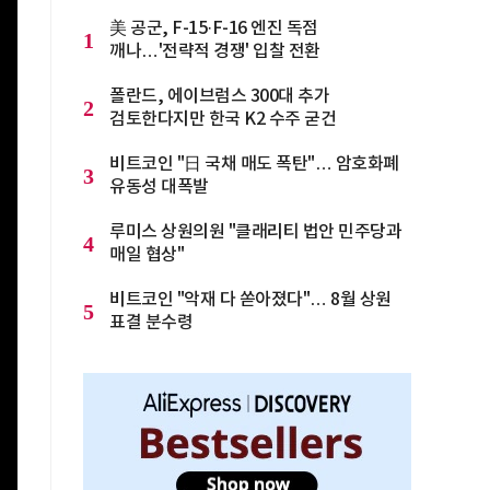
美 공군, F-15·F-16 엔진 독점
1
깨나…'전략적 경쟁' 입찰 전환
폴란드, 에이브럼스 300대 추가
2
검토한다지만 한국 K2 수주 굳건
비트코인 "日 국채 매도 폭탄"… 암호화폐
3
유동성 대폭발
루미스 상원의원 "클래리티 법안 민주당과
4
매일 협상"
비트코인 "악재 다 쏟아졌다"… 8월 상원
5
표결 분수령