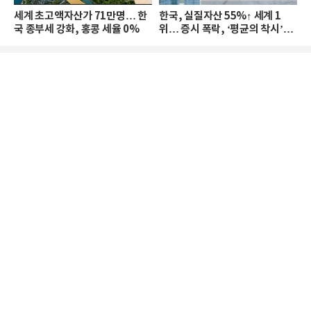
세계 초고액자산가 71만명… 한
한국, 실질자산 55%↑ 세계 1
국 종부세 강화, 홍콩 세율 0%
위… 증시 폭락, ‘평균의 착시’와
부의 유동성 위기