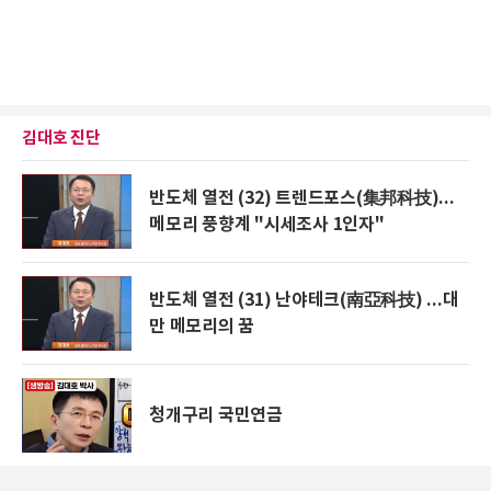
김대호 진단
반도체 열전 (32) 트렌드포스(集邦科技)...
메모리 풍향계 "시세조사 1인자"
반도체 열전 (31) 난야테크(南亞科技) ...대
만 메모리의 꿈
청개구리 국민연금