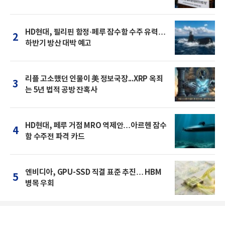
HD현대, 필리핀 함정·페루 잠수함 수주 유력…
2
하반기 방산 대박 예고
리플 고소했던 인물이 美 정보국장...XRP 옥죄
3
는 5년 법적 공방 잔혹사
HD현대, 페루 거점 MRO 역제안…아르헨 잠수
4
함 수주전 파격 카드
엔비디아, GPU-SSD 직결 표준 추진… HBM
5
병목 우회