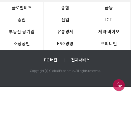
글로벌비즈
종합
금융
증권
산업
ICT
부동산·공기업
유통경제
제약∙바이오
소상공인
ESG경영
오피니언
PC 버전
전체서비스
Copyright (c) Global Economic. All rights reserved.