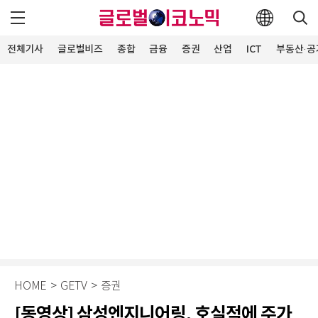
전체기사
글로벌비즈
종합
금융
증권
산업
ICT
부동산·공
HOME
>
GETV
>
증권
[동영상] 삼성엔지니어링, 호실적에 주가