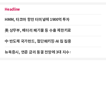
Headline
HMM, 타코마 항만 터미널에 1900억 투자
美 상무부, 배터리 폐기물 등 수출 제한키로
中 반도체 국가펀드, 첨단패키징·AI 칩 집중
뉴욕증시, 연준 금리 동결 전망에 3대 지수↑