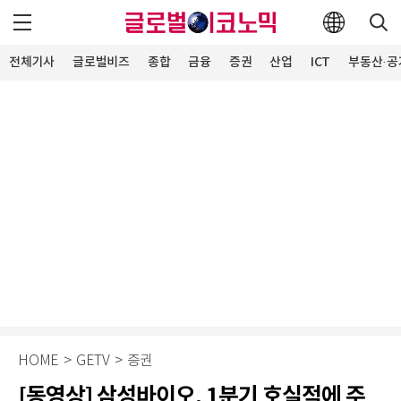
전체기사
글로벌비즈
종합
금융
증권
산업
ICT
부동산·공
HOME
>
GETV
>
증권
[동영상] 삼성바이오, 1분기 호실적에 주