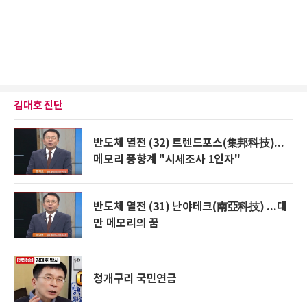
김대호 진단
반도체 열전 (32) 트렌드포스(集邦科技)...
메모리 풍향계 "시세조사 1인자"
반도체 열전 (31) 난야테크(南亞科技) ...대
만 메모리의 꿈
청개구리 국민연금