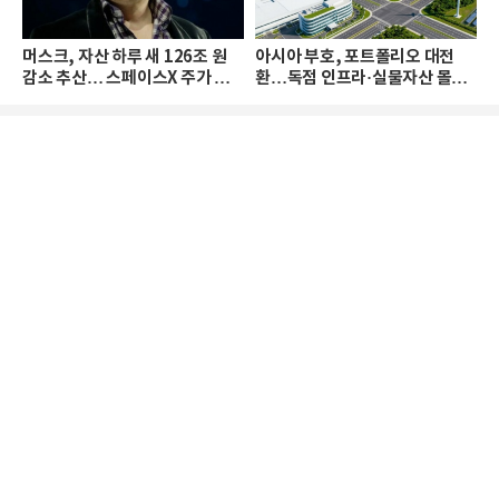
머스크, 자산 하루 새 126조 원
아시아 부호, 포트폴리오 대전
감소 추산… 스페이스X 주가 하
환…독점 인프라·실물자산 몰린
락 때문
다