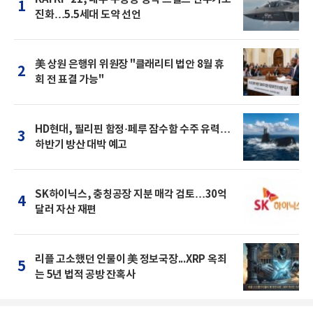
1
진화…5.5세대 도약 선언
美 상원 은행위 위원장 "클래리티 법안 8월 휴
2
회 전 표결 가능"
HD현대, 필리핀 함정·페루 잠수함 수주 유력…
3
하반기 방산 대박 예고
SK하이닉스, 충칭공장 지분 매각 검토…30억
4
달러 자산 재편
리플 고소했던 인물이 美 정보국장...XRP 옥죄
5
는 5년 법적 공방 잔혹사