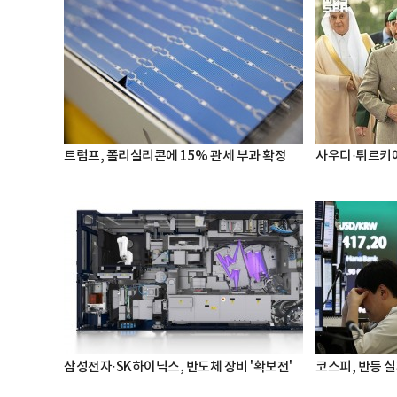
트럼프, 폴리실리콘에 15% 관세 부과 확정
사우디·튀르키예
삼성전자·SK하이닉스, 반도체 장비 '확보전'
코스피, 반등 실패