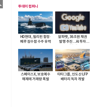
투데이 컴퍼니
HD현대, 필리핀 함정·
알파벳, 36조원 채권
페루 잠수함 수주 유력
발행 추진…AI 투자
시험대
스페이스X, 보호예수
타타그룹, 인도산 LFP
해제에 거래량 폭발
배터리 독자 개발