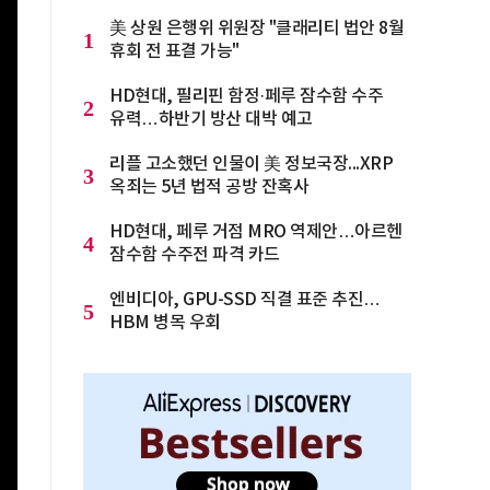
美 상원 은행위 위원장 "클래리티 법안 8월
1
휴회 전 표결 가능"
HD현대, 필리핀 함정·페루 잠수함 수주
2
유력…하반기 방산 대박 예고
리플 고소했던 인물이 美 정보국장...XRP
3
옥죄는 5년 법적 공방 잔혹사
HD현대, 페루 거점 MRO 역제안…아르헨
4
잠수함 수주전 파격 카드
엔비디아, GPU-SSD 직결 표준 추진…
5
HBM 병목 우회