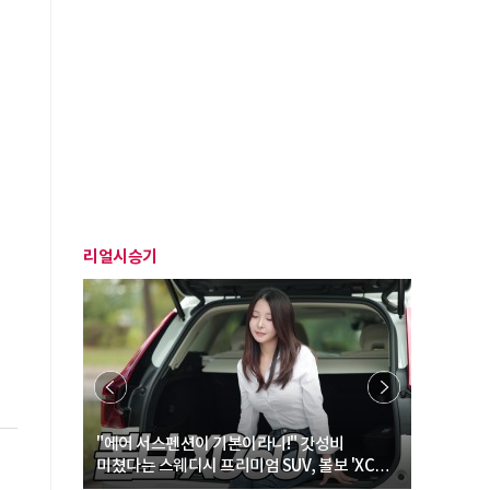
리얼시승기
… “여성·
"에어 서스펜션이 기본이라니!" 갓성비
"디자인 대
미쳤다는 스웨디시 프리미엄 SUV, 볼보 'XC60
크로스오버
B5 울트라'