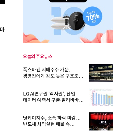
 마
출
오늘의 주요뉴스
폭스바겐 지배주주 가문,
경영진에게 강도 높은 구조조정
주문
LG AI연구원 '엑사원', 산업
데이터 예측서 구글·알리바바
제쳐
닛케이지수, 소폭 하락 마감…
반도체 차익실현 매물 속
TOPIX 선...