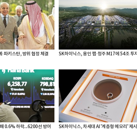
·파키스탄, 방위 협정 체결
SK하이닉스, 용인 팹·청주 M17에 54조 투
 0.6% 하락...6200선 방어
SK하이닉스, 차세대 AI '계층형 메모리' 제