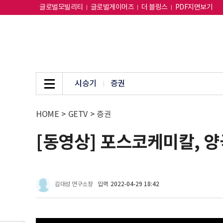
글로벌모빌리티
글로벌게이머즈
더 블링스
PDF지면보기
시승기
증권
HOME
>
GETV
>
증권
[동영상] 포스코케미칼, 양
김대성 연구소장
입력
2022-04-29 18:42