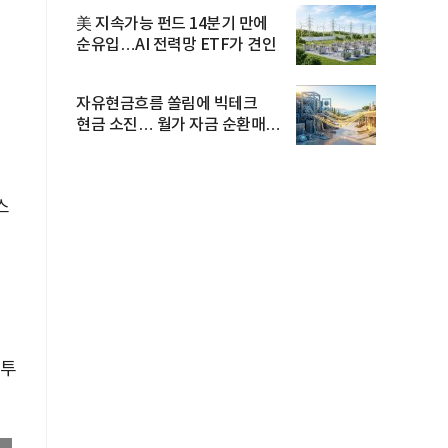
美 지속가능 펀드 14분기 만에
순유입…AI 전력망 ETF가 견인
자유현금흐름 쏠림에 빅테크
현금 소진… 월가 자금 순환매
확산
스
 투