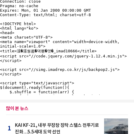
많이 본 뉴스
KAI KF-21, 내부 무장창 장착 스텔스 전투기로
1
진화…5.5세대 도약 선언