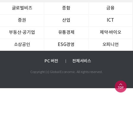
글로벌비즈
종합
금융
증권
산업
ICT
부동산·공기업
유통경제
제약∙바이오
소상공인
ESG경영
오피니언
PC 버전
전체서비스
Copyright (c) Global Economic. All rights reserved.