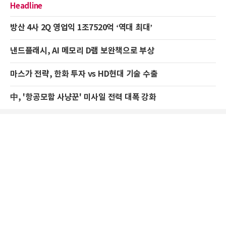
Headline
방산 4사 2Q 영업익 1조7520억 ‘역대 최대’
낸드플래시, AI 메모리 D램 보완책으로 부상
마스가 전략, 한화 투자 vs HD현대 기술 수출
中, '항공모함 사냥꾼' 미사일 전력 대폭 강화