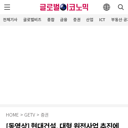
전체기사
글로벌비즈
종합
금융
증권
산업
ICT
부동산·공
HOME
>
GETV
>
증권
[동영상] 현대건설, 대형 원전사업 추진에