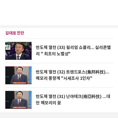
김대호 진단
반도체 열전 (33) 윌리엄 쇼클리... 실리콘밸
리 " 최초의 노벨상"
반도체 열전 (32) 트렌드포스(集邦科技)...
메모리 풍향계 "시세조사 1인자"
반도체 열전 (31) 난야테크(南亞科技) ...대
만 메모리의 꿈