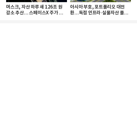
머스크, 자산 하루 새 126조 원
아시아 부호, 포트폴리오 대전
감소 추산… 스페이스X 주가 하
환…독점 인프라·실물자산 몰린
락 때문
다