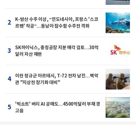
K-방산 수주 이상, “인도네시아, 프랑스 '스코
2
르펜' 착공”…동남아 잠수함 수주전 격화
SK하이닉스, 충칭공장 지분 매각 검토…30억
3
달러 자산 재편
이란 정규군 아르테시, T-72 전차 남진…백악
4
관 "지상전 장기화 대비"
'빅쇼트' 버리 AI 공매도…4500억달러 부채 경
5
고음