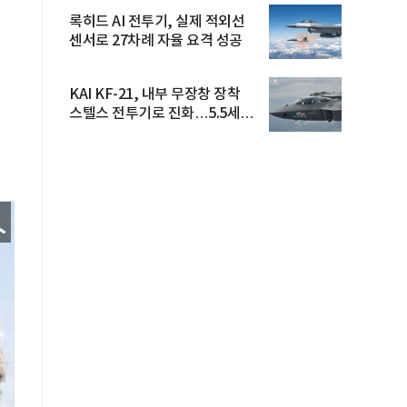
록히드 AI 전투기, 실제 적외선
센서로 27차례 자율 요격 성공
KAI KF-21, 내부 무장창 장착
스텔스 전투기로 진화…5.5세대
도...