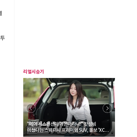
텔
 투
리얼시승기
… “여성·
"에어 서스펜션이 기본이라니!" 갓성비
"디자인 대
미쳤다는 스웨디시 프리미엄 SUV, 볼보 'XC60
크로스오버
B5 울트라'