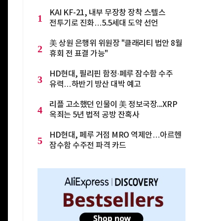
KAI KF-21, 내부 무장창 장착 스텔스
1
전투기로 진화…5.5세대 도약 선언
美 상원 은행위 위원장 "클래리티 법안 8월
2
휴회 전 표결 가능"
HD현대, 필리핀 함정·페루 잠수함 수주
3
유력…하반기 방산 대박 예고
리플 고소했던 인물이 美 정보국장...XRP
4
옥죄는 5년 법적 공방 잔혹사
HD현대, 페루 거점 MRO 역제안…아르헨
5
잠수함 수주전 파격 카드