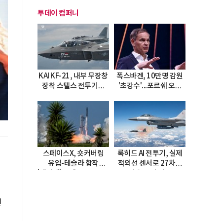
투데이 컴퍼니
KAI KF-21, 내부 무장창
폭스바겐, 10만명 감원
장착 스텔스 전투기로
'초강수'...포르쉐 오너
진화…5.5세대 도약
직접 경고
선언
스페이스X, 숏커버링
록히드 AI 전투기, 실제
유입-테슬라 합작
적외선 센서로 27차례
'테라팹' 호재로 15.83%
자율 요격 성공
급등
인