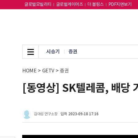
글로벌모빌리티
글로벌게이머즈
더 블링스
PDF지면보기
시승기
증권
HOME
>
GETV
>
증권
[동영상] SK텔레콤, 배당
김대성 연구소장
입력
2023-09-18 17:16