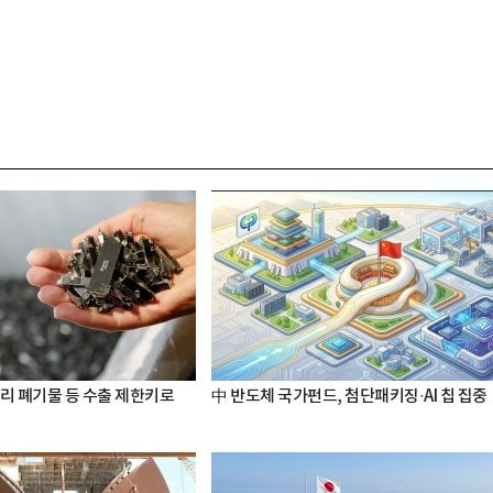
터리 폐기물 등 수출 제한키로
中 반도체 국가펀드, 첨단패키징·AI 칩 집중