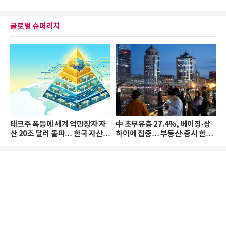
글로벌 슈퍼리치
테크주 폭등에 세계 억만장자 자
中 초부유층 27.4%, 베이징·상
산 20조 달러 돌파… 한국 자산
하이에 집중… 부동산·증시 한파
격차 확대
로 자산은 소폭 감소