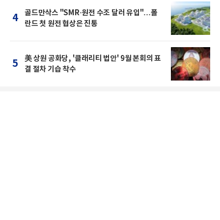
골드만삭스 "SMR·원전 수조 달러 유입"…폴
4
란드 첫 원전 협상은 진통
美 상원 공화당, '클래리티 법안' 9월 본회의 표
5
결 절차 기습 착수