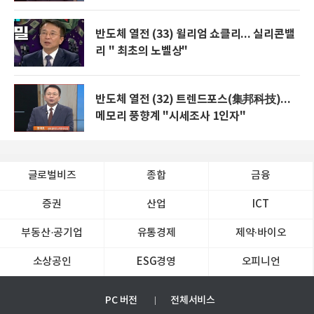
반도체 열전 (33) 윌리엄 쇼클리... 실리콘밸
리 " 최초의 노벨상"
반도체 열전 (32) 트렌드포스(集邦科技)...
메모리 풍향계 "시세조사 1인자"
글로벌비즈
종합
금융
증권
산업
ICT
부동산·공기업
유통경제
제약∙바이오
소상공인
ESG경영
오피니언
PC 버전
전체서비스