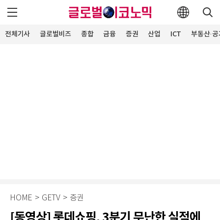
전체기사
글로벌비즈
종합
금융
증권
산업
ICT
부동산·공
HOME
>
GETV
>
증권
[동영상] 롯데쇼핑, 3분기 무난한 실적에