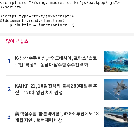
많이 본 뉴스
K-방산 수주 이상, “인도네시아, 프랑스 '스코
1
르펜' 착공”…동남아 잠수함 수주전 격화
KAI KF-21, 10월 전력화·블록2 80대 발주 추
2
진…120대 양산 체제 완성
美 핵잠수함 '콜롬비아함', 438조 투입에도 18
3
개월 지연…핵억제력 비상