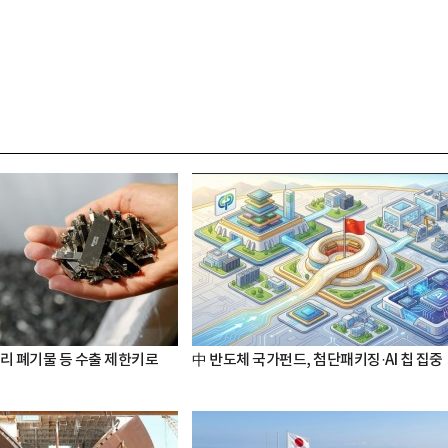
터리 폐기물 등 수출 제한키로
中 반도체 국가펀드, 첨단패키징·AI 칩 집중