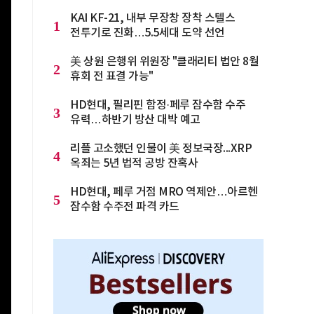
KAI KF-21, 내부 무장창 장착 스텔스
1
전투기로 진화…5.5세대 도약 선언
美 상원 은행위 위원장 "클래리티 법안 8월
2
휴회 전 표결 가능"
HD현대, 필리핀 함정·페루 잠수함 수주
3
유력…하반기 방산 대박 예고
리플 고소했던 인물이 美 정보국장...XRP
4
옥죄는 5년 법적 공방 잔혹사
HD현대, 페루 거점 MRO 역제안…아르헨
5
잠수함 수주전 파격 카드