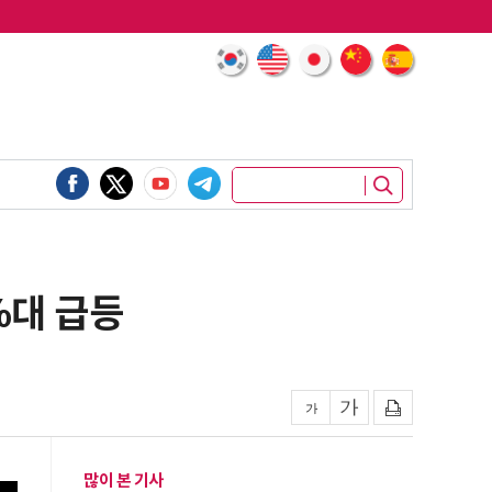
%대 급등
많이 본 기사