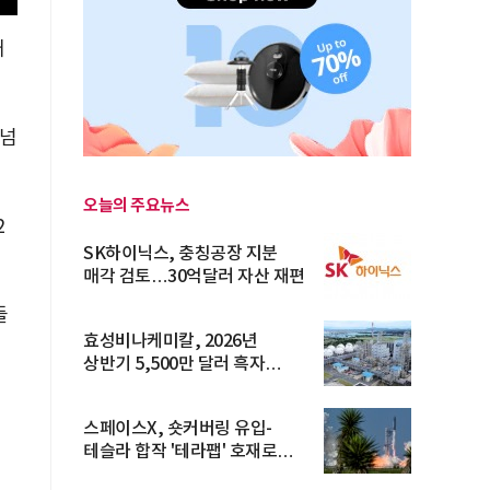
대
 넘
오늘의 주요뉴스
2
SK하이닉스, 충칭공장 지분
매각 검토…30억달러 자산 재편
들
효성비나케미칼, 2026년
상반기 5,500만 달러 흑자
전환… 4대 체...
스페이스X, 숏커버링 유입-
테슬라 합작 '테라팹' 호재로
15.83% ...