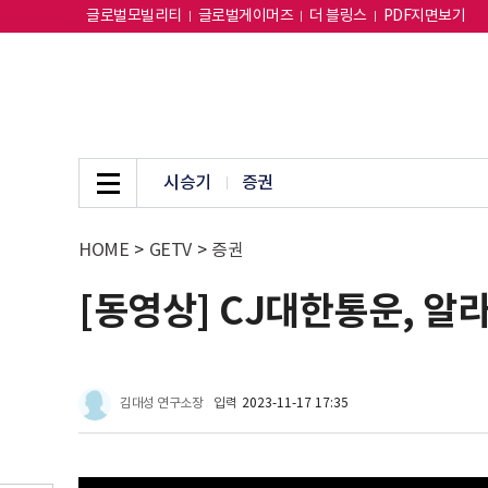
글로벌모빌리티
글로벌게이머즈
더 블링스
PDF지면보기
시승기
증권
HOME
>
GETV
>
증권
[동영상] CJ대한통운, 알
김대성 연구소장
입력
2023-11-17 17:35