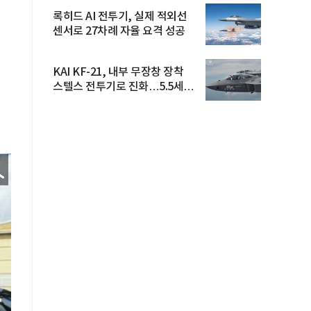
록히드 AI 전투기, 실제 적외선
센서로 27차례 자율 요격 성공
KAI KF-21, 내부 무장창 장착
스텔스 전투기로 진화…5.5세대
도...