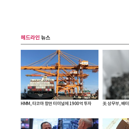
헤드라인
뉴스
HMM, 타코마 항만 터미널에 1900억 투자
美 상무부, 배