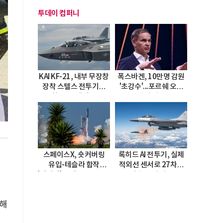
투데이 컴퍼니
KAI KF-21, 내부 무장창
폭스바겐, 10만명 감원
장착 스텔스 전투기로
'초강수'...포르쉐 오너
진화…5.5세대 도약
직접 경고
선언
스페이스X, 숏커버링
록히드 AI 전투기, 실제
유입-테슬라 합작
적외선 센서로 27차례
'테라팹' 호재로 15.83%
자율 요격 성공
급등
비해