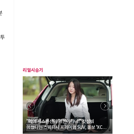
분
 투
리얼시승기
… “여성·
"에어 서스펜션이 기본이라니!" 갓성비
"디자인 대
미쳤다는 스웨디시 프리미엄 SUV, 볼보 'XC60
크로스오버
B5 울트라'