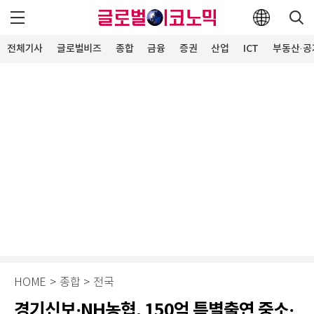
전체기사
글로벌비즈
종합
금융
증권
산업
ICT
부동산·공
HOME
>
종합
>
전국
경기신보·NH농협, 150억 특별출연 중소·