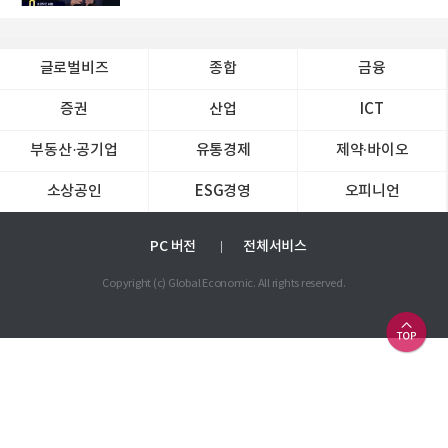
글로벌비즈
종합
금융
증권
산업
ICT
부동산·공기업
유통경제
제약∙바이오
소상공인
ESG경영
오피니언
PC 버전
전체서비스
Copyright (c) Global Economic. All rights reserved.