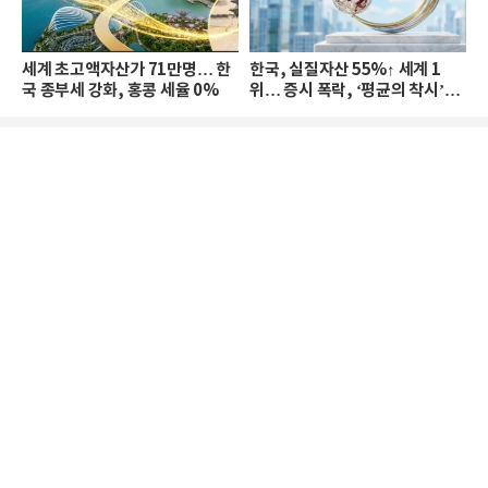
세계 초고액자산가 71만명… 한
한국, 실질자산 55%↑ 세계 1
국 종부세 강화, 홍콩 세율 0%
위… 증시 폭락, ‘평균의 착시’와
부의 유동성 위기