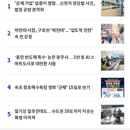
'강제 가입' 입증이 쟁점…신천지 정당법 사건,
1
법정 공방 본격화
박찬대 시장, 구호만 '꽉찬대'... '압도적 인천'
2
속 빈 강정
‘용인 반도체 특수’ 눈뜬 광주시… 3만 호 AI 스
3
마트도시로 대전환 시동
4
속초 청호해수욕장 영화 '군체' 15일로 연기
절기상 입추인데도…수도권 39도까지 치솟는
5
폭염 이어져