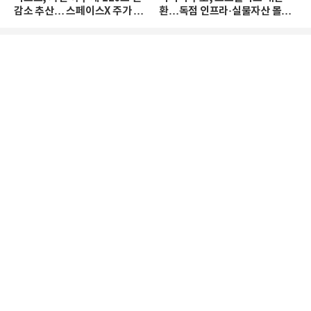
감소 추산… 스페이스X 주가 하
환…독점 인프라·실물자산 몰린
락 때문
다