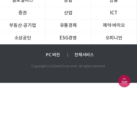
글로벌비즈
종합
금융
증권
산업
ICT
부동산·공기업
유통경제
제약∙바이오
소상공인
ESG경영
오피니언
PC 버전
전체서비스
Copyright (c) Global Economic. All rights reserved.