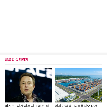
글로벌 슈퍼리치
머스크, 자산 하루 새 126조 원
아시아 부호, 포트폴리오 대전