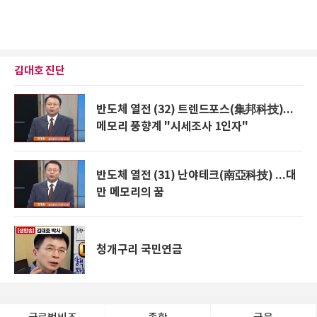
김대호 진단
반도체 열전 (32) 트렌드포스(集邦科技)...
메모리 풍향계 "시세조사 1인자"
반도체 열전 (31) 난야테크(南亞科技) ...대
만 메모리의 꿈
청개구리 국민연금