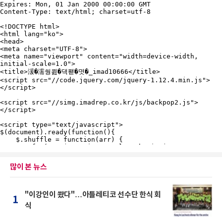
많이 본 뉴스
"이강인이 쐈다"…아틀레티코 선수단 한식 회
1
식