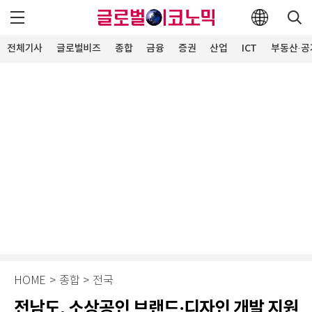
전체기사
글로벌비즈
종합
금융
증권
산업
ICT
부동산·공
HOME
>
종합
>
전국
전남도, 소상공인 브랜드·디자인 개발 지원