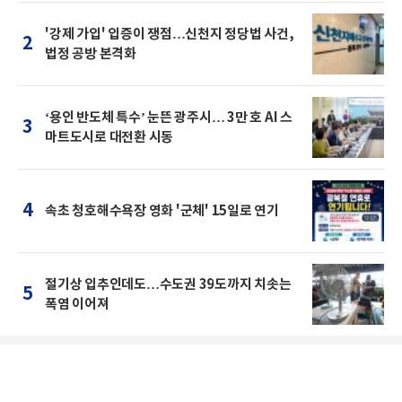
'강제 가입' 입증이 쟁점…신천지 정당법 사건,
2
법정 공방 본격화
‘용인 반도체 특수’ 눈뜬 광주시… 3만 호 AI 스
3
마트도시로 대전환 시동
4
속초 청호해수욕장 영화 '군체' 15일로 연기
절기상 입추인데도…수도권 39도까지 치솟는
5
폭염 이어져