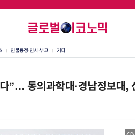
츠
인물동정·인사·부고
기타
이끈다”… 동의과학대·경남정보대,