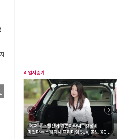
이
한
가지
리얼시승기
… “여성·
"에어 서스펜션이 기본이라니!" 갓성비
"디자인 대
미쳤다는 스웨디시 프리미엄 SUV, 볼보 'XC60
크로스오버
B5 울트라'