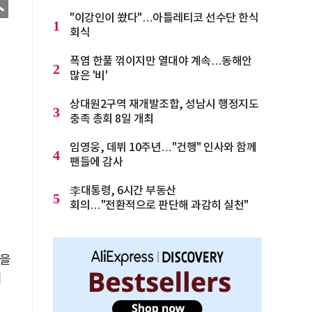
"이강인이 쐈다"…아틀레티코 선수단 한식
1
회식
폭염 한풀 꺾이지만 열대야 계속…동해안
2
많은 '비'
상대원2구역 재개발조합, 성남시 행정지도
3
충족 총회 8일 개최
임영웅, 데뷔 10주년…"건행" 인사와 함께
4
팬들에 감사
李대통령, 6시간 부동산
5
회의…"전환적으로 판단해 과감히 실천"
할을
터