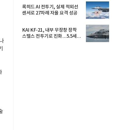
록히드 AI 전투기, 실제 적외선
센서로 27차례 자율 요격 성공
KAI KF-21, 내부 무장창 장착
스텔스 전투기로 진화…5.5세대
 나
도...
기
과
술