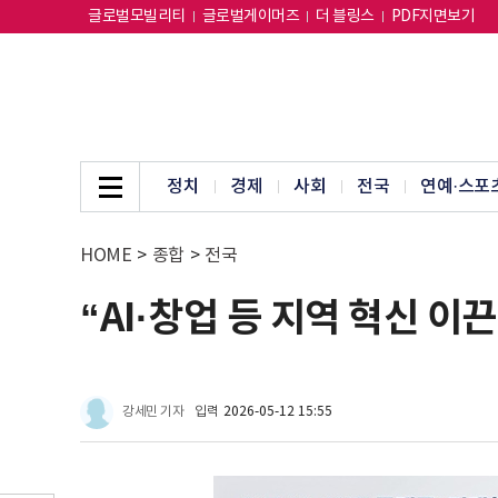
글로벌모빌리티
글로벌게이머즈
더 블링스
PDF지면보기
정치
경제
사회
전국
연예·스포
HOME
>
종합
>
전국
“AI·창업 등 지역 혁신 
강세민 기자
입력
2026-05-12 15:55