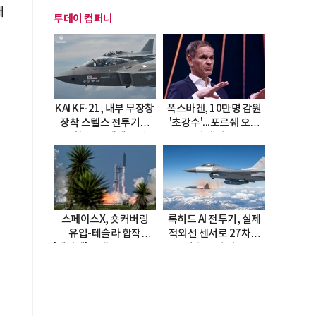
개
투데이 컴퍼니
KAI KF-21, 내부 무장창
폭스바겐, 10만명 감원
장착 스텔스 전투기로
'초강수'...포르쉐 오너
진화…5.5세대 도약
직접 경고
선언
스페이스X, 숏커버링
록히드 AI 전투기, 실제
유입-테슬라 합작
적외선 센서로 27차례
'테라팹' 호재로 15.83%
자율 요격 성공
급등