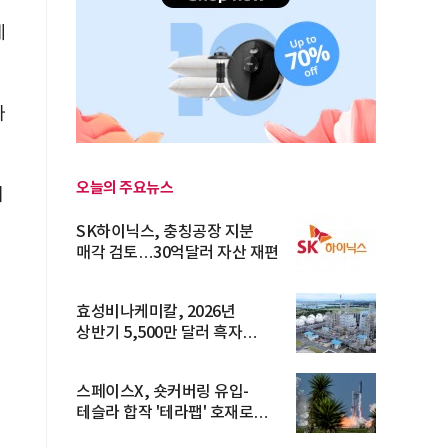
게
라
오늘의 주요뉴스
에
SK하이닉스, 충칭공장 지분
매각 검토…30억달러 자산 재편
효성비나케미칼, 2026년
상반기 5,500만 달러 흑자
전환… 4대 체...
스페이스X, 숏커버링 유입-
테슬라 합작 '테라팹' 호재로
15.83% ...