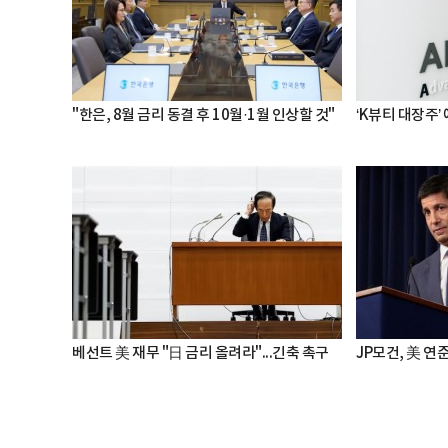
"한은, 8월 금리 동결 후 10월·1월 인상할 것"
‘K뷰티 대장주’
베선트 美 재무 "日 금리 올려라"...긴축 촉구
JP모건, 美 연