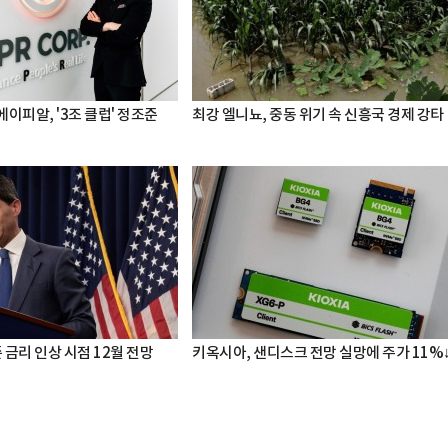
 에이피알, '3조 클럽' 정조준
최강 엘니뇨, 중동 위기 속 신흥국 경제 강타
준 금리 인상 시점 12월 전망
키옥시아, 샌디스크 전망 실망에 주가 11%