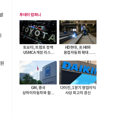
발
투데이 컴퍼니
위
토요타, 트럼프 정책
HD현대, 美 HII와
·USMCA 개정 리스크
용접자동화 확대…
직면
미시시피 조선소에 전격
 원
도입
GM, 중국
다이킨, 1분기 영업이익
상하이자동차와 합작
사상 최고치 경신
20년 연장…
2047년까지 파트너십
지속