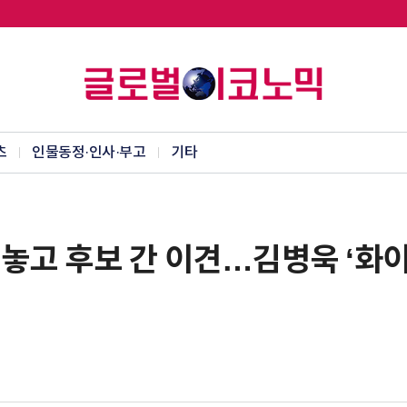
츠
인물동정·인사·부고
기타
놓고 후보 간 이견…김병욱 ‘화이