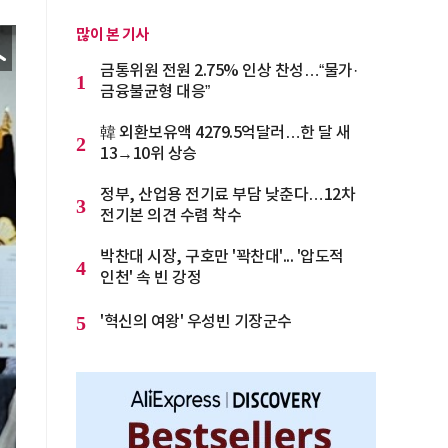
많이 본 기사
금통위원 전원 2.75% 인상 찬성…“물가·
1
금융불균형 대응”
韓 외환보유액 4279.5억달러…한 달 새
2
13→10위 상승
정부, 산업용 전기료 부담 낮춘다…12차
3
전기본 의견 수렴 착수
박찬대 시장, 구호만 '꽉찬대'... '압도적
4
인천' 속 빈 강정
5
'혁신의 여왕' 우성빈 기장군수