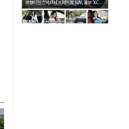
미쳤다는 스웨디시 프리미엄 SUV, 볼보 'XC60
크로스오버
B5 울트라'