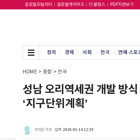
글로벌모빌리티
글로벌게이머즈
더 블링스
PDF지면보기
정치
경제
사회
전국
연예·스포
HOME
>
종합
>
전국
성남 오리역세권 개발 방식 
‘지구단위계획’
이지은 기자
입력
2026-05-14 12:39