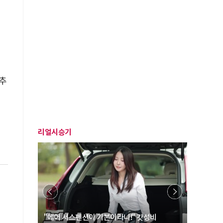
추
리얼시승기
… “여성·
"에어 서스펜션이 기본이라니!" 갓성비
"디자인 대