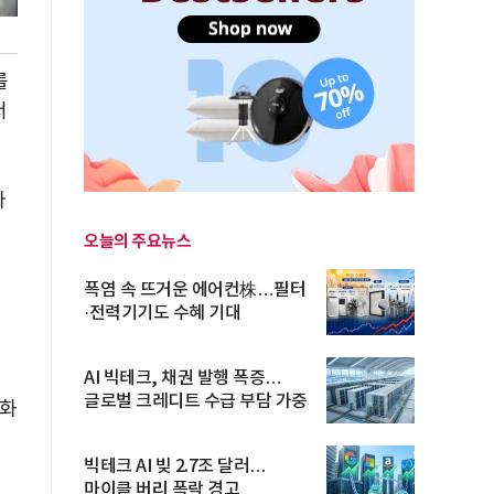
를
서
다
오늘의 주요뉴스
업
폭염 속 뜨거운 에어컨株…필터
·전력기기도 수혜 기대
AI 빅테크, 채권 발행 폭증…
글로벌 크레디트 수급 부담 가중
문화
빅테크 AI 빚 2.7조 달러…
마이클 버리 폭락 경고