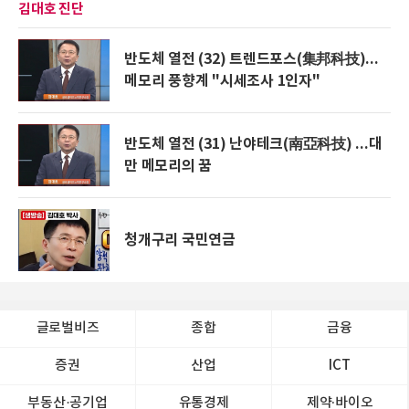
김대호 진단
반도체 열전 (32) 트렌드포스(集邦科技)...
메모리 풍향계 "시세조사 1인자"
반도체 열전 (31) 난야테크(南亞科技) ...대
만 메모리의 꿈
청개구리 국민연금
글로벌비즈
종합
금융
증권
산업
ICT
부동산·공기업
유통경제
제약∙바이오