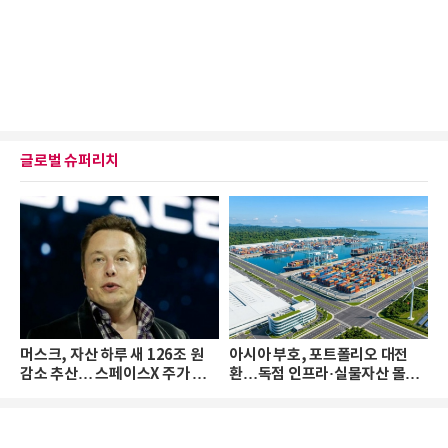
글로벌 슈퍼리치
머스크, 자산 하루 새 126조 원
아시아 부호, 포트폴리오 대전
감소 추산… 스페이스X 주가 하
환…독점 인프라·실물자산 몰린
락 때문
다