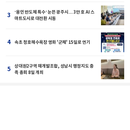
‘용인 반도체 특수’ 눈뜬 광주시… 3만 호 AI 스
3
마트도시로 대전환 시동
4
속초 청호해수욕장 영화 '군체' 15일로 연기
상대원2구역 재개발조합, 성남시 행정지도 충
5
족 총회 8일 개최