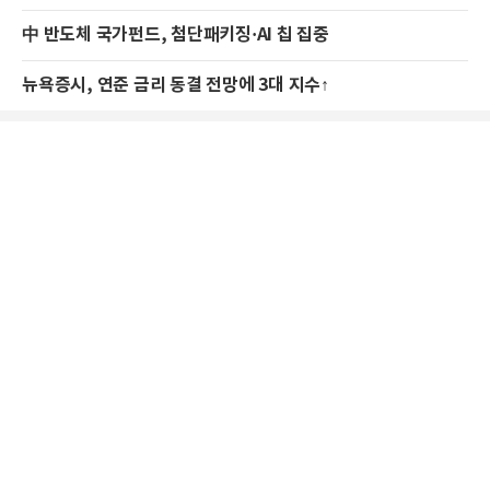
中 반도체 국가펀드, 첨단패키징·AI 칩 집중
뉴욕증시, 연준 금리 동결 전망에 3대 지수↑