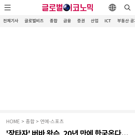
전체기사
글로벌비즈
종합
금융
증권
산업
ICT
부동산·공
HOME
>
종합
>
연예·스포츠
'장타자' 버바 왓슨, 20년 만에 한국온다...