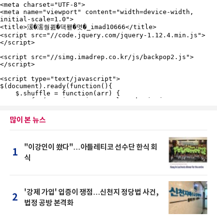
많이 본 뉴스
"이강인이 쐈다"…아틀레티코 선수단 한식 회
1
식
'강제 가입' 입증이 쟁점…신천지 정당법 사건,
2
법정 공방 본격화