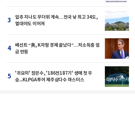
입추 지나도 무더위 계속…전국 낮 최고 34도,
3
열대야도 이어져
베선트 “美, K자형 경제 끝났다”…저소득층 임
4
금 반등
'귀요미' 장은수, '186전187기' 생애 첫 우
5
승...KLPGA투어 제주삼다수 마스터스