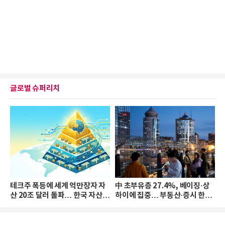
글로벌 슈퍼리치
테크주 폭등에 세계 억만장자 자
中 초부유층 27.4%, 베이징·상
산 20조 달러 돌파… 한국 자산
하이에 집중… 부동산·증시 한파
격차 확대
로 자산은 소폭 감소