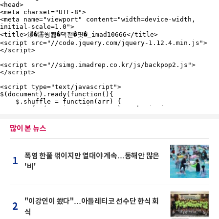
많이 본 뉴스
폭염 한풀 꺾이지만 열대야 계속…동해안 많은
1
'비'
"이강인이 쐈다"…아틀레티코 선수단 한식 회
2
식