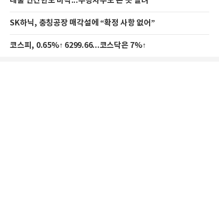
대출 연간한도 바닥...우량차주도 돈 못 빌려
SK하닉, 충칭공장 매각설에 “확정 사항 없어”
코스피, 0.65%↑ 6299.66...코스닥은 7%↑