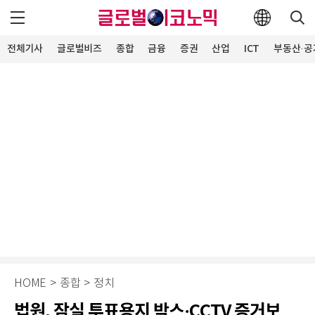
전체기사
글로벌비즈
종합
금융
증권
산업
ICT
부동산·공
HOME
>
종합
>
정치
법원, 잠실 투표용지 박스·CCTV 증거보