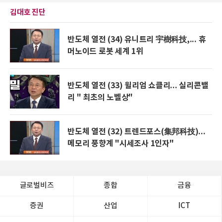
김대호 진단
반도체 열전 (34) 유니트리 宇樹科技,... 휴
머노이드 로봇 세계 1위
반도체 열전 (33) 윌리엄 쇼클리... 실리콘밸
리 " 최초의 노벨상"
반도체 열전 (32) 트렌드포스(集邦科技)...
메모리 풍향계 "시세조사 1인자"
글로벌비즈
종합
금융
증권
산업
ICT