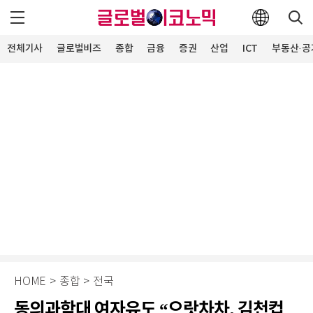
전체기사
글로벌비즈
종합
금융
증권
산업
ICT
부동산·공
HOME
>
종합
>
전국
동의과학대 여자유도 “으랏차차, 김천컵