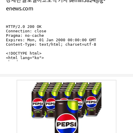
강세민 글로벌이코노믹 기자 semin3824@g-
enews.com