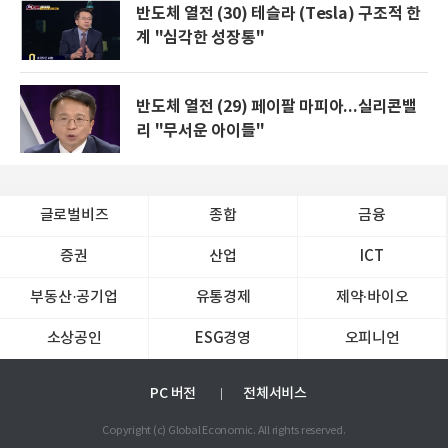
반도체 열전 (30) 테슬라 (Tesla) 구조적 한
계 "심각한 성장통"
반도체 열전 (29) 페이팔 마피아...실리콘밸
리 "무서운 아이들"
글로벌비즈
종합
금융
증권
산업
ICT
부동산·공기업
유통경제
제약∙바이오
소상공인
ESG경영
오피니언
PC 버전
전체서비스
Copyright (c) Global Economic. All rights reserved.