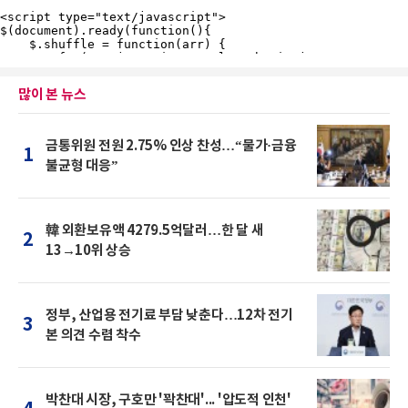
많이 본 뉴스
금통위원 전원 2.75% 인상 찬성…“물가·금융
1
불균형 대응”
韓 외환보유액 4279.5억달러…한 달 새
2
13→10위 상승
정부, 산업용 전기료 부담 낮춘다…12차 전기
3
본 의견 수렴 착수
박찬대 시장, 구호만 '꽉찬대'... '압도적 인천'