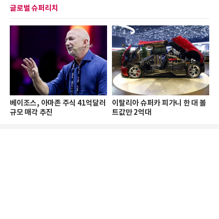
글로벌 슈퍼리치
베이조스, 아마존 주식 41억달러
이탈리아 슈퍼카 피가니 한 대 볼
규모 매각 추진
트값만 2억대