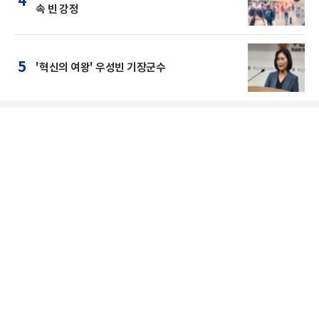
4
속 빈 강정
5
'혁신의 여왕' 우성빈 기장군수