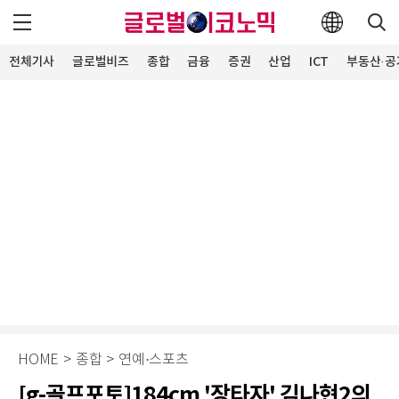
전체기사
글로벌비즈
종합
금융
증권
산업
ICT
부동산·공
HOME
>
종합
>
연예·스포츠
[g-골프포토]184cm '장타자' 김나현2의