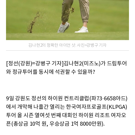
김나현2의 정확한 아이언 샷. 사진=강병구 기자
[정선(강원)=강병구 기자]김나현2(미즈노)가 드림투어
와 정규투어를 동시에 석권할 수 있을까?
9일 강원도 정선의 하이원 컨트리클럽(파73·6658야드)
에서 개막해 나흘간 열리는 한국여자프로골프(KLPGA)
투어 올 시즌 열여섯 번째 대회인 하이원 리조트 여자오
픈(총상금 10억 원, 우승상금 1억 8000만원).