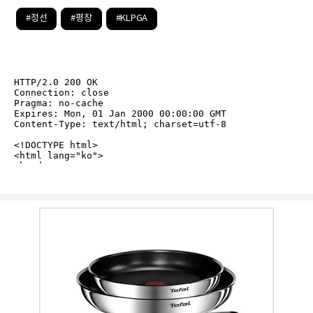
#정선
#평창
#KLPGA