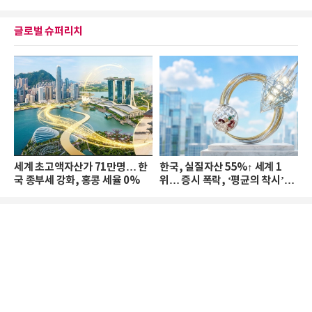
글로벌 슈퍼리치
세계 초고액자산가 71만명… 한
한국, 실질자산 55%↑ 세계 1
국 종부세 강화, 홍콩 세율 0%
위… 증시 폭락, ‘평균의 착시’와
부의 유동성 위기