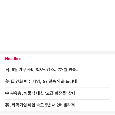
Headline
日, 6월 가구 소비 3.3% 감소...7개월 연속↓
美·日 엔화 매수 개입, G7 결속 약화 드러내
中 부유층, 명품백 대신 ‘고급 화장품’ 산다
英, 화학기업 폐업 속도 5년 새 2배 빨라져