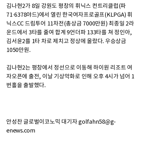
김나현2가 8일 강원도 평창의 휘닉스 컨트리클럽(파
71·6378야드)에서 열린 한국여자프로골프(KLPGA) 휘
닉스CC 드림투어 11차전(총상금 7000만원) 최종일 2라
운드에서 3타를 줄여 합계 9언더파 133타를 쳐 정인아,
김서윤2를 1타 차로 제치고 정상에 올랐다. 우승상금
1050만원.
김나현2는 평창에서 정선으로 이동해 하이원 리조트 여
자오픈에 출전, 이날 기상악화로 인해 오후 4시가 넘어 1
번홀을 출발했다.
안성찬 글로벌이코노믹 대기자 golfahn58@g-
enews.com