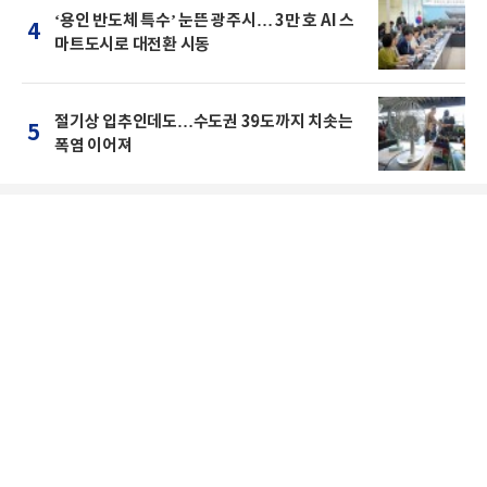
‘용인 반도체 특수’ 눈뜬 광주시… 3만 호 AI 스
4
마트도시로 대전환 시동
절기상 입추인데도…수도권 39도까지 치솟는
5
폭염 이어져