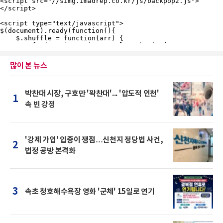
많이 본 뉴스
박찬대 시장, 구호만 '꽉찬대'... '압도적 인천'
1
속 빈 강정
'강제 가입' 입증이 쟁점…신천지 정당법 사건,
2
법정 공방 본격화
3
속초 청호해수욕장 영화 '군체' 15일로 연기