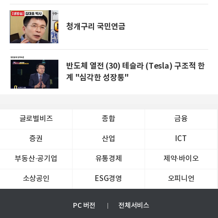
청개구리 국민연금
반도체 열전 (30) 테슬라 (Tesla) 구조적 한
계 "심각한 성장통"
글로벌비즈
종합
금융
증권
산업
ICT
부동산·공기업
유통경제
제약∙바이오
소상공인
ESG경영
오피니언
PC 버전
전체서비스