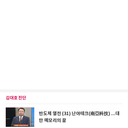
김대호 진단
반도체 열전 (31) 난야테크(南亞科技) ...대
만 메모리의 꿈