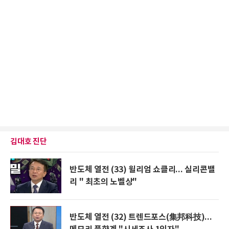
김대호 진단
반도체 열전 (33) 윌리엄 쇼클리... 실리콘밸
리 " 최초의 노벨상"
반도체 열전 (32) 트렌드포스(集邦科技)...