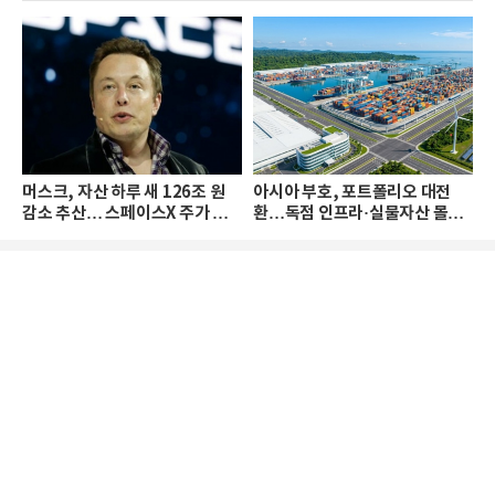
머스크, 자산 하루 새 126조 원
아시아 부호, 포트폴리오 대전
감소 추산… 스페이스X 주가 하
환…독점 인프라·실물자산 몰린
락 때문
다