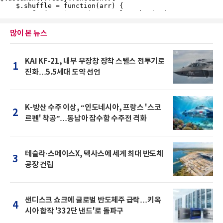
많이 본 뉴스
KAI KF-21, 내부 무장창 장착 스텔스 전투기로
1
진화…5.5세대 도약 선언
K-방산 수주 이상, “인도네시아, 프랑스 '스코
2
르펜' 착공”…동남아 잠수함 수주전 격화
테슬라·스페이스X, 텍사스에 세계 최대 반도체
3
공장 건립
샌디스크 쇼크에 글로벌 반도체주 급락…키옥
4
시아 합작 '332단 낸드'로 돌파구