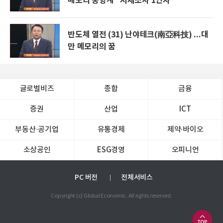
메모리 풍향계 "시세조사 1인자"
반도체 열전 (31) 난야테크(南亞科技) ...대
만 메모리의 꿈
글로벌비즈
종합
금융
증권
산업
ICT
부동산·공기업
유통경제
제약∙바이오
소상공인
ESG경영
오피니언
PC 버전
전체서비스
Copyright (c) Global Economic. All rights reserved.