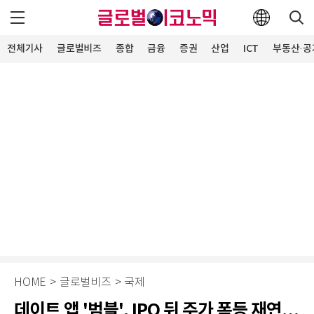
전체기사
글로벌비즈
종합
금융
증권
산업
ICT
부동산·공
HOME
>
글로벌비즈
>
국제
데이트 앱 '범블', IPO 뒤 주가 폭등 재연…