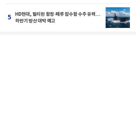
HD현대, 필리핀 함정·페루 잠수함 수주 유력…
5
하반기 방산 대박 예고