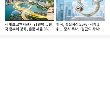
세계 초고액자산가 71만명… 한
한국, 실질자산 55%↑ 세계 1
국 종부세 강화, 홍콩 세율 0%
위… 증시 폭락, ‘평균의 착시’와
부의 유동성 위기