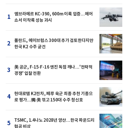
엠브라에르 KC-390, 600m 이륙 입증…에어
1
쇼서 이착륙 성능 과시
폴란드, 에이브럼스 300대 추가 검토한다지만
2
한국 K2 수주 굳건
美 공군, F-15·F-16 엔진 독점 깨나…'전략적
3
경쟁' 입찰 전환
현대로템 K2전차, 페루 육군 최종 추천 기종으
4
로 평가…獨·美 꺾고 150대 수주 청신호
TSMC, 1.4나노 2028년 양산…한국 파운드리
5
협공 비상