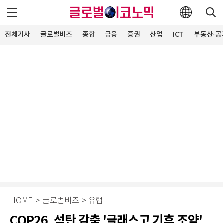
전체기사
글로벌비즈
종합
금융
증권
산업
ICT
부동산·공
HOME
>
글로벌비즈
>
유럽
COP26, 석탄 감축 '글래스고 기후 조약'