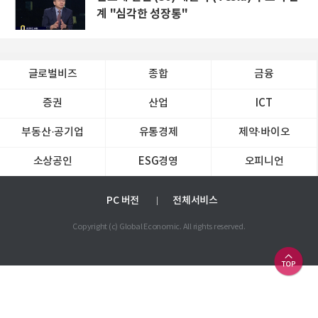
계 "심각한 성장통"
글로벌비즈
종합
금융
증권
산업
ICT
부동산·공기업
유통경제
제약∙바이오
소상공인
ESG경영
오피니언
PC 버전
전체서비스
Copyright (c) Global Economic. All rights reserved.