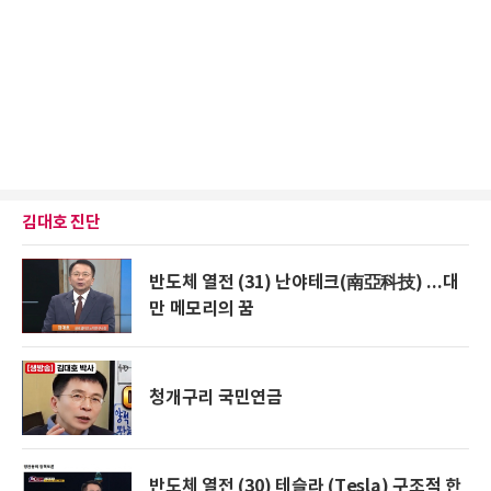
김대호 진단
반도체 열전 (31) 난야테크(南亞科技) ...대
만 메모리의 꿈
청개구리 국민연금
반도체 열전 (30) 테슬라 (Tesla) 구조적 한