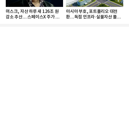
머스크, 자산 하루 새 126조 원
아시아 부호, 포트폴리오 대전
감소 추산… 스페이스X 주가 하
환…독점 인프라·실물자산 몰린
락 때문
다