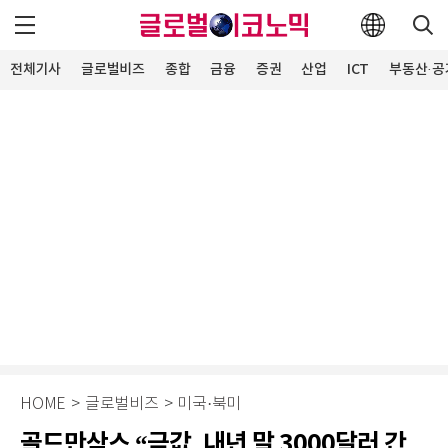
전체기사
글로벌비즈
종합
금융
증권
산업
ICT
부동산·공
HOME
>
글로벌비즈
>
미국·북미
골드만삭스 “금값, 내년 말 3000달러 간