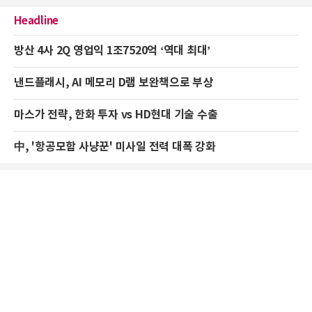
Headline
방산 4사 2Q 영업익 1조7520억 ‘역대 최대’
낸드플래시, AI 메모리 D램 보완책으로 부상
마스가 전략, 한화 투자 vs HD현대 기술 수출
中, '항공모함 사냥꾼' 미사일 전력 대폭 강화