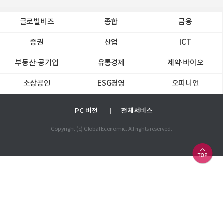
글로벌비즈
종합
금융
증권
산업
ICT
부동산·공기업
유통경제
제약∙바이오
소상공인
ESG경영
오피니언
PC 버전
전체서비스
Copyright (c) Global Economic. All rights reserved.