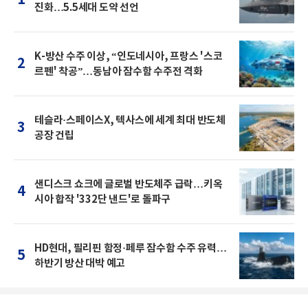
진화…5.5세대 도약 선언
K-방산 수주 이상, “인도네시아, 프랑스 '스코
2
르펜' 착공”…동남아 잠수함 수주전 격화
테슬라·스페이스X, 텍사스에 세계 최대 반도체
3
공장 건립
샌디스크 쇼크에 글로벌 반도체주 급락…키옥
4
시아 합작 '332단 낸드'로 돌파구
HD현대, 필리핀 함정·페루 잠수함 수주 유력…
5
하반기 방산 대박 예고