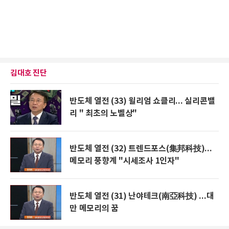
김대호 진단
반도체 열전 (33) 윌리엄 쇼클리... 실리콘밸
리 " 최초의 노벨상"
반도체 열전 (32) 트렌드포스(集邦科技)...
메모리 풍향계 "시세조사 1인자"
반도체 열전 (31) 난야테크(南亞科技) ...대
만 메모리의 꿈