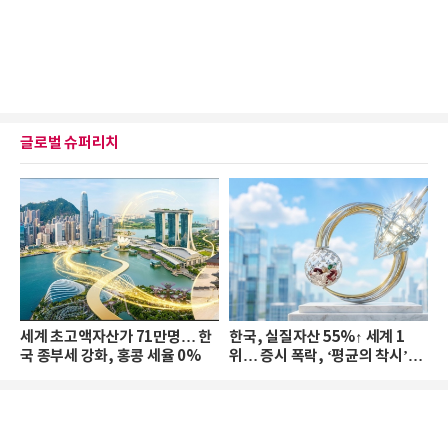
글로벌 슈퍼리치
세계 초고액자산가 71만명… 한
한국, 실질자산 55%↑ 세계 1
국 종부세 강화, 홍콩 세율 0%
위… 증시 폭락, ‘평균의 착시’와
부의 유동성 위기