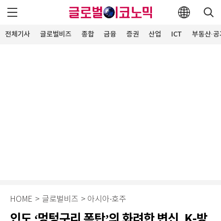
전체기사
글로벌비즈
종합
금융
증권
산업
ICT
부동산·공
HOME
>
글로벌비즈
>
아시아·호주
인도 ‘멍텅구리 폭탄’의 화려한 변신, K-방