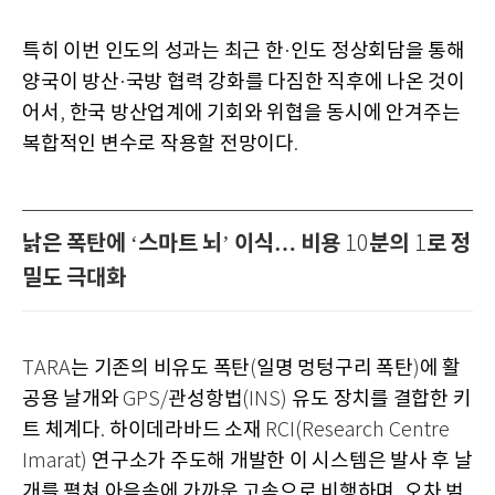
특히 이번 인도의 성과는 최근 한
인도 정상회담을 통해
·
양국이 방산
국방 협력 강화를 다짐한 직후에 나온 것이
·
어서
한국 방산업계에 기회와 위협을 동시에 안겨주는
,
복합적인 변수로 작용할 전망이다
.
낡은 폭탄에
스마트 뇌
이식… 비용
분의
로 정
‘
’
10
1
밀도 극대화
는 기존의 비유도 폭탄
일명 멍텅구리 폭탄
에 활
TARA
(
)
공용 날개와
관성항법
유도 장치를 결합한 키
GPS/
(INS)
트 체계다
하이데라바드 소재
.
RCI(Research Centre
연구소가 주도해 개발한 이 시스템은 발사 후 날
Imarat)
개를 펼쳐 아음속에 가까운 고속으로 비행하며
오차 범
,