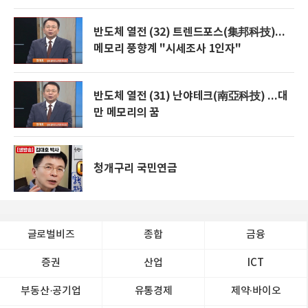
반도체 열전 (32) 트렌드포스(集邦科技)...
메모리 풍향계 "시세조사 1인자"
반도체 열전 (31) 난야테크(南亞科技) ...대
만 메모리의 꿈
청개구리 국민연금
글로벌비즈
종합
금융
증권
산업
ICT
부동산·공기업
유통경제
제약∙바이오