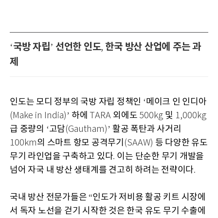
국방 자립
선언한 인도
한국 방산 산업에 주는 과
‘
’
,
제
인도는 모디 정부의 국방 자립 정책인
메이크 인 인디아
‘
하에
외에도
및
(Make in India)’
TARA
500kg
1,000kg
급 중량의
고담
활공 폭탄과 사거리
‘
(Gautham)’
의 스마트 항모 공격무기
등 다양한 유도
100km
(SAAW)
무기 라인업을 구축하고 있다
이는 단순한 무기 개발을
.
넘어 자국 내 방산 생태계를 견고히 하려는 전략이다
.
국내 방산 전문가들은
인도가 저비용 활공 키트 시장에
“
서 독자 노선을 걷기 시작한 것은 한국 유도 무기 수출에