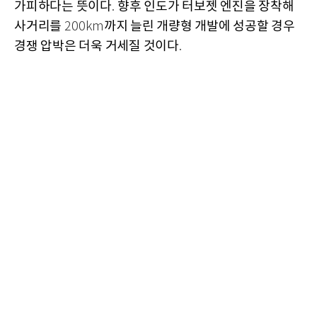
가피하다는 뜻이다
향후 인도가 터보젯 엔진을 장착해
.
사거리를
까지 늘린 개량형 개발에 성공할 경우
200km
경쟁 압박은 더욱 거세질 것이다
.