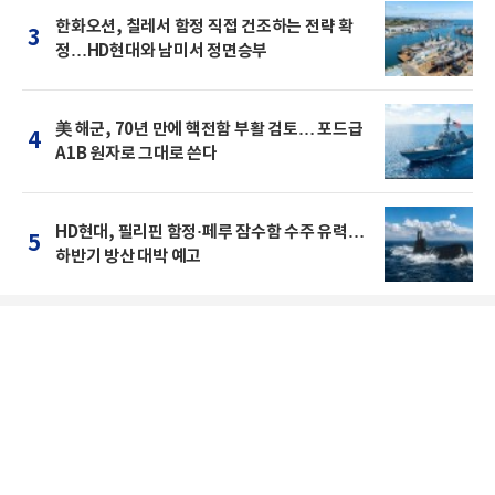
한화오션, 칠레서 함정 직접 건조하는 전략 확
3
정…HD현대와 남미서 정면승부
美 해군, 70년 만에 핵전함 부활 검토… 포드급
4
A1B 원자로 그대로 쓴다
HD현대, 필리핀 함정·페루 잠수함 수주 유력…
5
하반기 방산 대박 예고