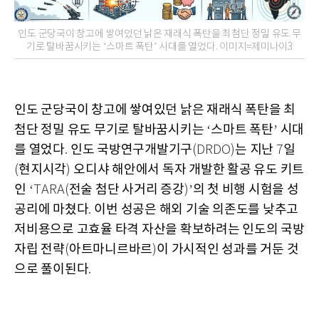
인도 군당국이 창고에 쌓여있던 낡은 재래식 폭탄을 최첨단 정밀 유도 무
기로 탈바꿈시키는 ‘스마트 폭탄’ 시대를 열었다. 이미지=제미나이3
인도 군당국이 창고에 쌓여있던 낡은 재래식 폭탄을 최
첨단 정밀 유도 무기로 탈바꿈시키는
스마트 폭탄
시대
‘
’
를 열었다
인도 국방연구개발기구
는 지난
일
.
(DRDO)
7
현지시각
오디샤 해안에서 독자 개발한 활공 유도 키트
(
)
인
전술 첨단 사거리 증강
의 첫 비행 시험을 성
‘TARA(
)’
공리에 마쳤다
이번 성공은 해외 기술 의존도를 낮추고
.
저비용으로 고효율 타격 자산을 확보하려는 인도의 국방
자립 전략
아트마니르바르
이 가시적인 성과를 거둔 것
(
)
으로 풀이된다
.