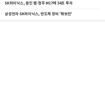
SK하이닉스, 용인 팹·청주 M17에 54조 투자
삼성전자·SK하이닉스, 반도체 장비 '확보전'