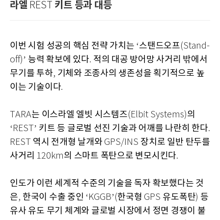
라엘
키트 등과 대등
REST
이번 시험 성공의 핵심 전략 가치는
스탠드오프
‘
(Stand-
능력 확보에 있다
적의 대공 방어망 사거리 밖에서
off)’
.
무기를 투하
기체와 조종사의 생존성을 획기적으로 높
,
이는 기술이다
.
는 이스라엘 엘빗 시스템즈
의
TARA
(Elbit Systems)
키트 등 글로벌 선진 기술과 어깨를 나란히 한다
‘REST’
.
역시 전개형 날개와
장치로 일반 탄두를
REST
GPS/INS
사거리
의 스마트 폭탄으로 변모시킨다
120km
.
인도가 이런 세계적 수준의 기술을 독자 확보했다는 것
은
한국이 수출 중인
한국형
유도폭탄
등
,
‘KGGB’(
GPS
)
유사 유도 무기 체계와 글로벌 시장에서 정면 경쟁이 불