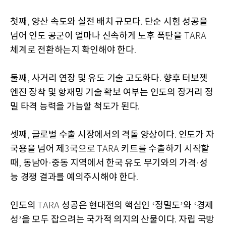
첫째
양산 속도와 실전 배치 규모다
단순 시험 성공을
,
.
넘어 인도 공군이 얼마나 신속하게 노후 폭탄을
TARA
체계로 전환하는지 확인해야 한다
.
둘째
사거리 연장 및 유도 기술 고도화다
향후 터보젯
,
.
엔진 장착 및 항재밍 기술 확보 여부는 인도의 장거리 정
밀 타격 능력을 가늠할 척도가 된다
.
셋째
글로벌 수출 시장에서의 격돌 양상이다
인도가 자
,
.
국용을 넘어 제
국으로
키트를 수출하기 시작할
3
TARA
때
동남아
중동 지역에서 한국 유도 무기와의 가격
성
,
·
·
능 경쟁 결과를 예의주시해야 한다
.
인도의
성공은 현대전의 핵심인
정밀도
와
경제
TARA
‘
’
‘
성
을 모두 잡으려는 국가적 의지의 산물이다
자립 국방
’
.