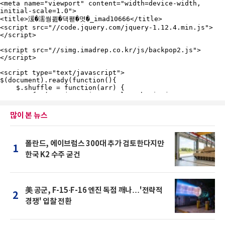
많이 본 뉴스
폴란드, 에이브럼스 300대 추가 검토한다지만
1
한국 K2 수주 굳건
美 공군, F-15·F-16 엔진 독점 깨나…'전략적
2
경쟁' 입찰 전환