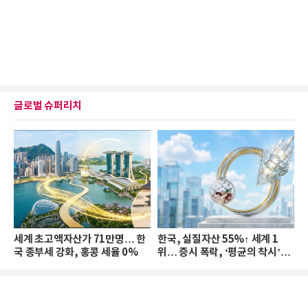
글로벌 슈퍼리치
세계 초고액자산가 71만명… 한
한국, 실질자산 55%↑ 세계 1
국 종부세 강화, 홍콩 세율 0%
위… 증시 폭락, ‘평균의 착시’와
부의 유동성 위기