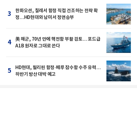
한화오션, 칠레서 함정 직접 건조하는 전략 확
3
정…HD현대와 남미서 정면승부
美 해군, 70년 만에 핵전함 부활 검토… 포드급
4
A1B 원자로 그대로 쓴다
HD현대, 필리핀 함정·페루 잠수함 수주 유력…
5
하반기 방산 대박 예고