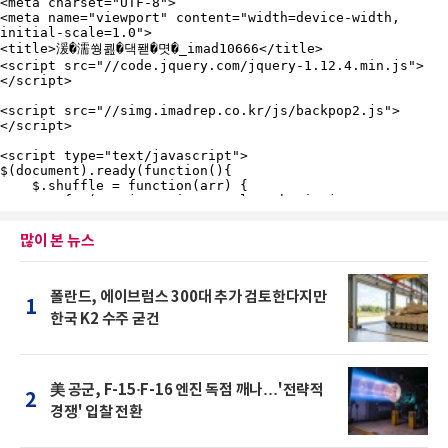
많이 본 뉴스
폴란드, 에이브럼스 300대 추가 검토한다지만
1
한국 K2 수주 굳건
美 공군, F-15·F-16 엔진 독점 깨나…'전략적
2
경쟁' 입찰 전환