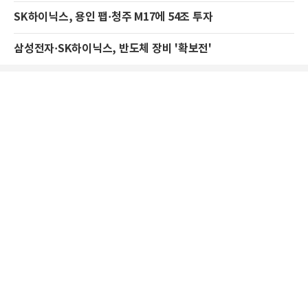
SK하이닉스, 용인 팹·청주 M17에 54조 투자
삼성전자·SK하이닉스, 반도체 장비 '확보전'