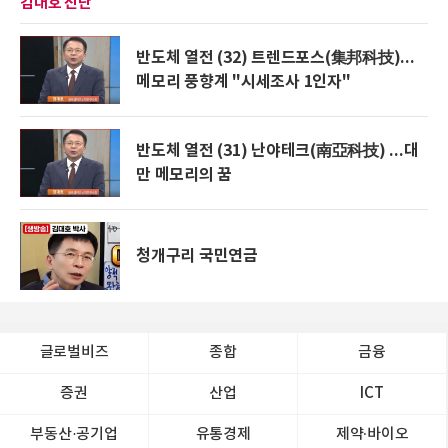
김대호 진단
반도체 열전 (32) 트렌드포스(集邦科技)...
메모리 풍향계 "시세조사 1인자"
반도체 열전 (31) 난야테크(南亞科技) ...대
만 메모리의 꿈
청개구리 국민연금
글로벌비즈
종합
금융
증권
산업
ICT
부동산·공기업
유통경제
제약∙바이오