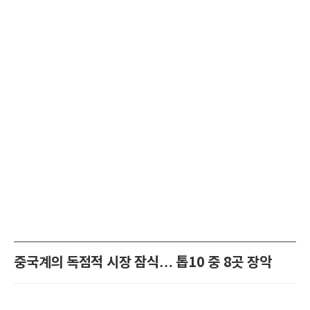
중국계의 독점적 시장 잠식… 톱10 중 8곳 장악