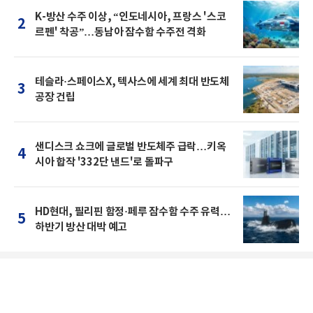
K-방산 수주 이상, “인도네시아, 프랑스 '스코
2
르펜' 착공”…동남아 잠수함 수주전 격화
테슬라·스페이스X, 텍사스에 세계 최대 반도체
3
공장 건립
샌디스크 쇼크에 글로벌 반도체주 급락…키옥
4
시아 합작 '332단 낸드'로 돌파구
HD현대, 필리핀 함정·페루 잠수함 수주 유력…
5
하반기 방산 대박 예고