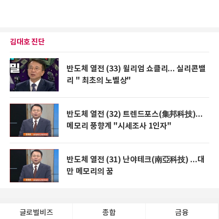
김대호 진단
반도체 열전 (33) 윌리엄 쇼클리... 실리콘밸
리 " 최초의 노벨상"
반도체 열전 (32) 트렌드포스(集邦科技)...
메모리 풍향계 "시세조사 1인자"
반도체 열전 (31) 난야테크(南亞科技) ...대
만 메모리의 꿈
글로벌비즈
종합
금융