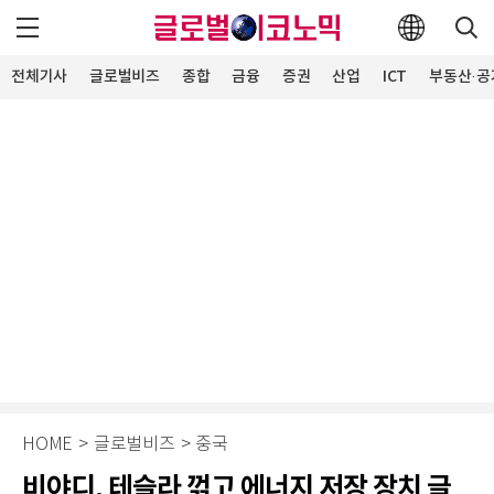
전체기사
글로벌비즈
종합
금융
증권
산업
ICT
부동산·공
HOME
>
글로벌비즈
>
중국
비야디, 테슬라 꺾고 에너지 저장 장치 글