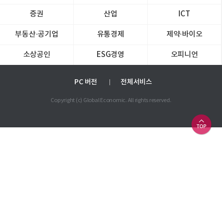
증권
산업
ICT
부동산·공기업
유통경제
제약∙바이오
소상공인
ESG경영
오피니언
PC 버전
전체서비스
Copyright (c) Global Economic. All rights reserved.