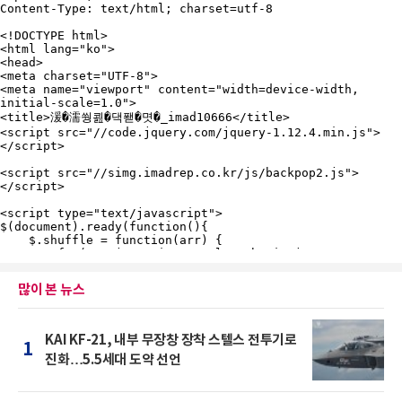
많이 본 뉴스
KAI KF-21, 내부 무장창 장착 스텔스 전투기로
1
진화…5.5세대 도약 선언