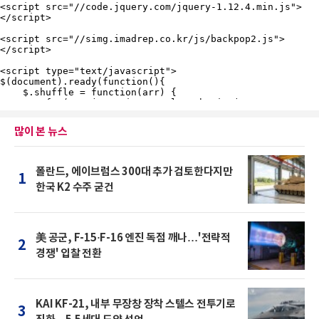
많이 본 뉴스
폴란드, 에이브럼스 300대 추가 검토한다지만
1
한국 K2 수주 굳건
美 공군, F-15·F-16 엔진 독점 깨나…'전략적
2
경쟁' 입찰 전환
KAI KF-21, 내부 무장창 장착 스텔스 전투기로
3