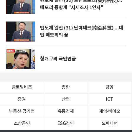
반도체 열전 (32) 트렌드포스(集邦科技)...
메모리 풍향계 "시세조사 1인자"
반도체 열전 (31) 난야테크(南亞科技) ...대
만 메모리의 꿈
청개구리 국민연금
글로벌비즈
종합
금융
증권
산업
ICT
부동산·공기업
유통경제
제약∙바이오
소상공인
ESG경영
오피니언