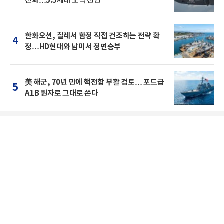
진화…5.5세대 도약 선언
한화오션, 칠레서 함정 직접 건조하는 전략 확
4
정…HD현대와 남미서 정면승부
美 해군, 70년 만에 핵전함 부활 검토… 포드급
5
A1B 원자로 그대로 쓴다