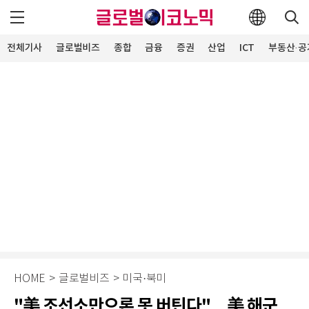
전체기사
글로벌비즈
종합
금융
증권
산업
ICT
부동산·공
HOME
>
글로벌비즈
>
미국·북미
"美 조선소만으론 못 버틴다"…美 해군,