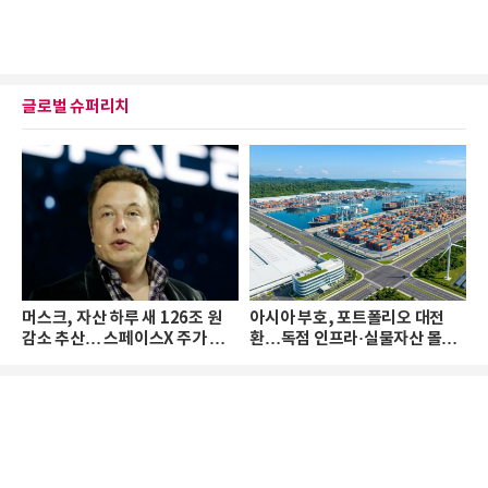
글로벌 슈퍼리치
머스크, 자산 하루 새 126조 원
아시아 부호, 포트폴리오 대전
감소 추산… 스페이스X 주가 하
환…독점 인프라·실물자산 몰린
락 때문
다