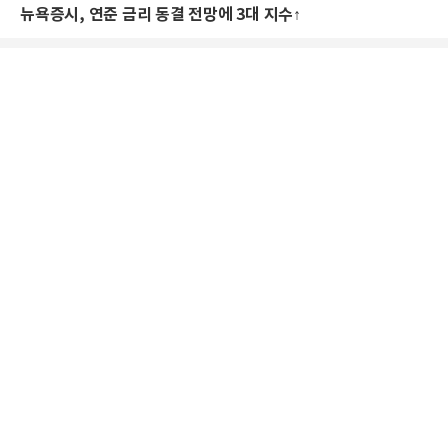
뉴욕증시, 연준 금리 동결 전망에 3대 지수↑