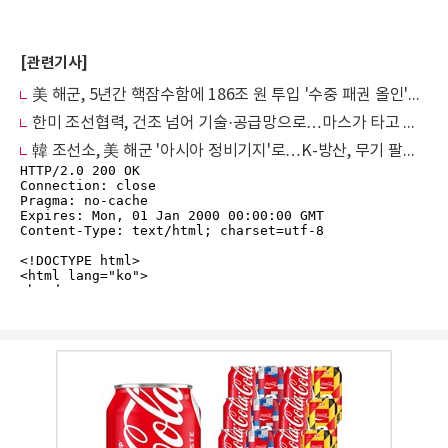
[관련기사]
美 해군, 5년간 핵잠수함에 186조 원 투입 '수중 패권 올인'…컬럼비아·버지니아 15척
한미 조선협력, 건조 넘어 기술·공급망으로…마스가 타고 美 진출 가속
韓 조선소, 美 해군 '아시아 정비기지'로…K-방산, 무기 팔던 나라서 동맹 인프라 국가로