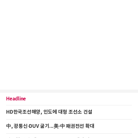
Headline
HD한국조선해양, 인도에 대형 조선소 건설
中, 광통신·DUV 굴기...美·中 패권전선 확대