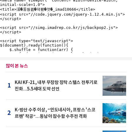
많이 본 뉴스
KAI KF-21, 내부 무장창 장착 스텔스 전투기로
1
진화…5.5세대 도약 선언
K-방산 수주 이상, “인도네시아, 프랑스 '스코
2
르펜' 착공”…동남아 잠수함 수주전 격화