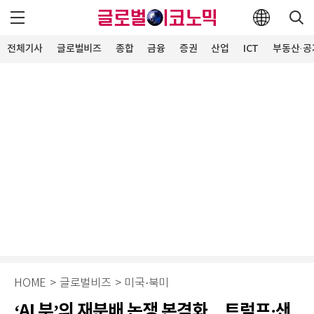
전체기사
글로벌비즈
종합
금융
증권
산업
ICT
부동산·공
HOME
>
글로벌비즈
>
미국·북미
‘AI 부’의 재분배 논쟁 본격화…트럼프·샌