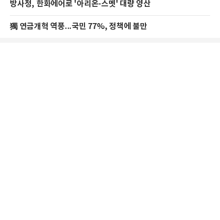
방사청, 한화에어로 '아리온-스멧' 대량 양산
獨 연금개혁 역풍...국민 77%, 정책에 불만