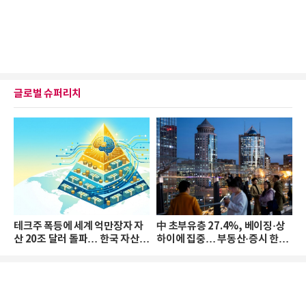
글로벌 슈퍼리치
테크주 폭등에 세계 억만장자 자
中 초부유층 27.4%, 베이징·상
산 20조 달러 돌파… 한국 자산
하이에 집중… 부동산·증시 한파
격차 확대
로 자산은 소폭 감소