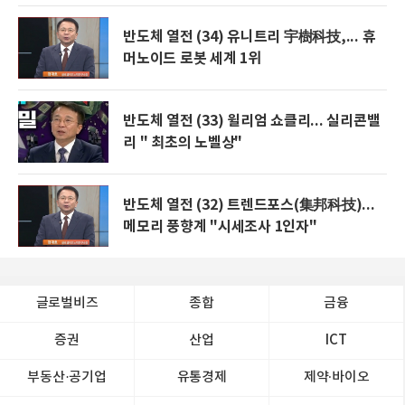
반도체 열전 (34) 유니트리 宇樹科技,... 휴
머노이드 로봇 세계 1위
반도체 열전 (33) 윌리엄 쇼클리... 실리콘밸
리 " 최초의 노벨상"
반도체 열전 (32) 트렌드포스(集邦科技)...
메모리 풍향계 "시세조사 1인자"
글로벌비즈
종합
금융
증권
산업
ICT
부동산·공기업
유통경제
제약∙바이오