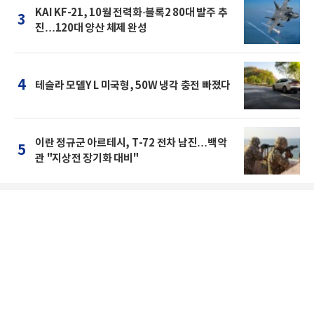
KAI KF-21, 10월 전력화·블록2 80대 발주 추
3
진…120대 양산 체제 완성
4
테슬라 모델Y L 미국형, 50W 냉각 충전 빠졌다
이란 정규군 아르테시, T-72 전차 남진…백악
5
관 "지상전 장기화 대비"