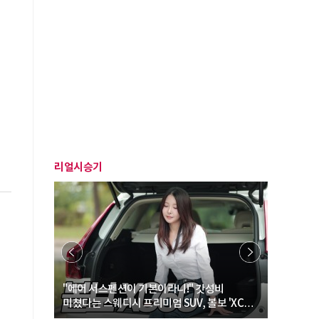
리얼시승기
… “여성·
"에어 서스펜션이 기본이라니!" 갓성비
"디자인 대
미쳤다는 스웨디시 프리미엄 SUV, 볼보 'XC60
크로스오버
B5 울트라'