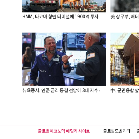
HMM, 타코마 항만 터미널에 1900억 투자
美 상무부, 배
뉴욕증시, 연준 금리 동결 전망에 3대 지수↑
中, 군민융합 앞
글로벌이코노믹 패밀리 사이트
글로벌모빌리티