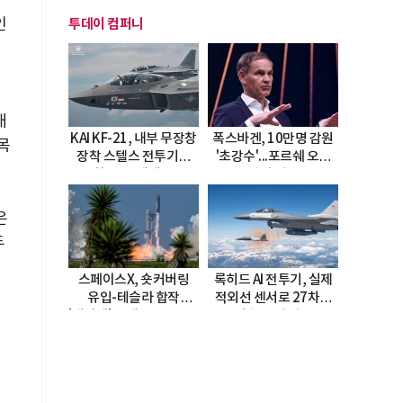
인
투데이 컴퍼니
개
KAI KF-21, 내부 무장창
폭스바겐, 10만명 감원
목
장착 스텔스 전투기로
'초강수'...포르쉐 오너
진화…5.5세대 도약
직접 경고
선언
은
두
스페이스X, 숏커버링
록히드 AI 전투기, 실제
유입-테슬라 합작
적외선 센서로 27차례
'테라팹' 호재로 15.83%
자율 요격 성공
급등