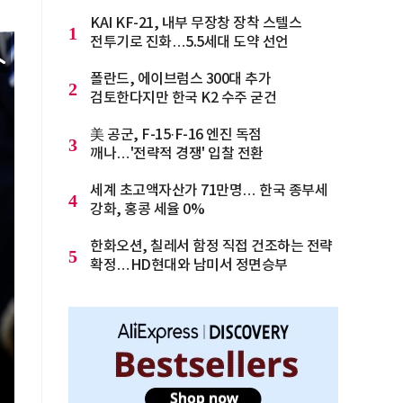
KAI KF-21, 내부 무장창 장착 스텔스
1
전투기로 진화…5.5세대 도약 선언
폴란드, 에이브럼스 300대 추가
2
검토한다지만 한국 K2 수주 굳건
美 공군, F-15·F-16 엔진 독점
3
깨나…'전략적 경쟁' 입찰 전환
세계 초고액자산가 71만명… 한국 종부세
4
강화, 홍콩 세율 0%
한화오션, 칠레서 함정 직접 건조하는 전략
5
확정…HD현대와 남미서 정면승부