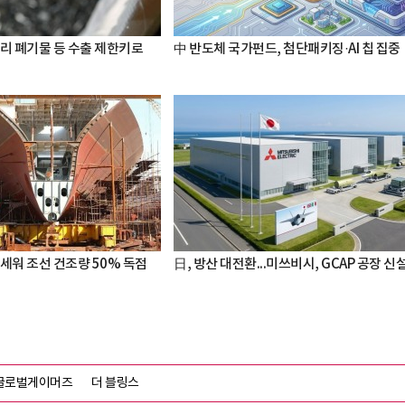
터리 폐기물 등 수출 제한키로
中 반도체 국가펀드, 첨단패키징·AI 칩 집중
세워 조선 건조량 50% 독점
日, 방산 대전환...미쓰비시, GCAP 공장 신
글로벌게이머즈
더 블링스