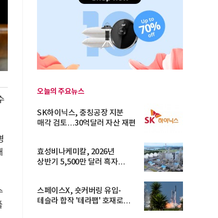
오늘의 주요뉴스
수
SK하이닉스, 충칭공장 지분
매각 검토…30억달러 자산 재편
명
효성비나케미칼, 2026년
대
상반기 5,500만 달러 흑자
전환… 4대 체...
스페이스X, 숏커버링 유입-
수
테슬라 합작 '테라팹' 호재로
풀
15.83% ...