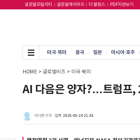
글로벌모빌리티
글로벌게이머즈
더 블링스
PDF지면보기
미국·북미
중국
일본
아시아·호주
HOME
>
글로벌비즈
>
미국·북미
AI 다음은 양자?…트럼프, 
이다현 기자
입력
2026-06-24 21:43