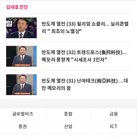
김대호 진단
반도체 열전 (33) 윌리엄 쇼클리... 실리콘밸
리 " 최초의 노벨상"
반도체 열전 (32) 트렌드포스(集邦科技)...
메모리 풍향계 "시세조사 1인자"
반도체 열전 (31) 난야테크(南亞科技) ...대
만 메모리의 꿈
글로벌비즈
종합
금융
증권
산업
ICT