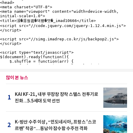
많이 본 뉴스
KAI KF-21, 내부 무장창 장착 스텔스 전투기로
1
진화…5.5세대 도약 선언
K-방산 수주 이상, “인도네시아, 프랑스 '스코
2
르펜' 착공”…동남아 잠수함 수주전 격화