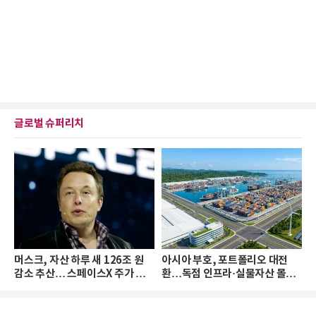
글로벌 슈퍼리치
머스크, 자산 하루 새 126조 원
아시아 부호, 포트폴리오 대전
감소 추산… 스페이스X 주가 하
환…독점 인프라·실물자산 몰린
락 때문
다