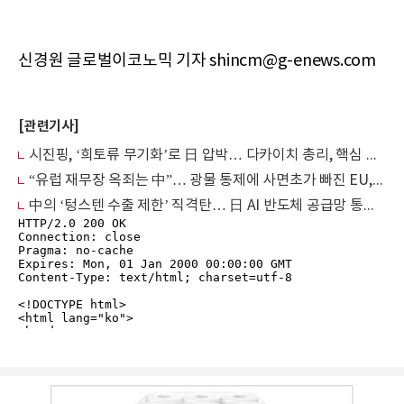
신경원 글로벌이코노믹 기자 shincm@g-enews.com
[관련기사]
시진핑, ‘희토류 무기화’로 日 압박… 다카이치 총리, 핵심 광물 규제에 ‘사면초가’
“유럽 재무장 옥죄는 中”… 광물 통제에 사면초가 빠진 EU, ‘글로벌 동맹’ 사활
中의 ‘텅스텐 수출 제한’ 직격탄… 日 AI 반도체 공급망 통째로 흔들린다