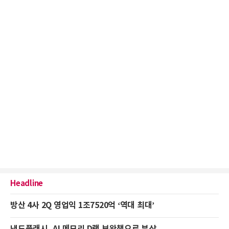
Headline
방산 4사 2Q 영업익 1조7520억 ‘역대 최대’
낸드플래시, AI 메모리 D램 보완책으로 부상