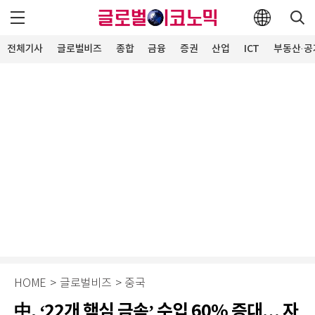
전체기사
글로벌비즈
종합
금융
증권
산업
ICT
부동산·공
HOME
>
글로벌비즈
>
중국
中, ‘22개 핵심 금속’ 수입 60% 증대… 자