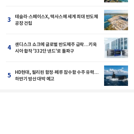
테슬라·스페이스X, 텍사스에 세계 최대 반도체
3
공장 건립
샌디스크 쇼크에 글로벌 반도체주 급락…키옥
4
시아 합작 '332단 낸드'로 돌파구
HD현대, 필리핀 함정·페루 잠수함 수주 유력…
5
하반기 방산 대박 예고