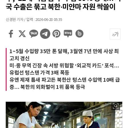
국 수출은 묶고 북한·미얀마 자원 싹쓸이
신경원 기자 / 입력 : 2026-06-28 05:35
1~5월 수입량 35만 톤 달해, 3월엔 7년 만에 사상 최
고치 경신
미·중 무역 긴장 속 서방 위협할 ‘외교적 카드’ 포석…
유럽선 텅스텐 가격 3배 폭등
유엔 제재 틈새 파고든 북한산 텅스텐 수입액 10배 급
증… 북한의 외화벌이 1위 품목 등극