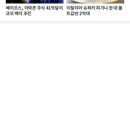
베이조스, 아마존 주식 41억달러
이탈리아 슈퍼카 피가니 한 대 볼
규모 매각 추진
트값만 2억대