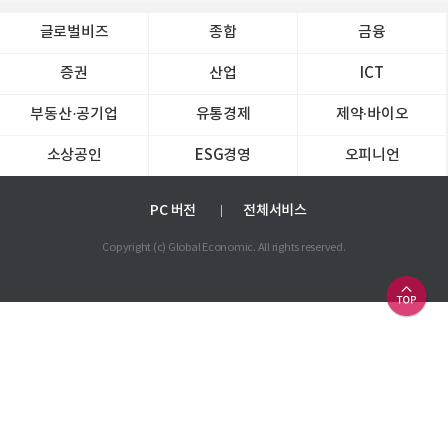
글로벌비즈
종합
금융
증권
산업
ICT
부동산·공기업
유통경제
제약∙바이오
소상공인
ESG경영
오피니언
PC 버전
전체서비스
Copyright (c) Global Economic. All rights reserved.