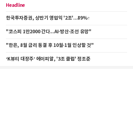
Headline
한국투자증권, 상반기 영업익 '2조'...89%↑
"코스피 1만2000 간다...AI·방산·조선 유망"
"한은, 8월 금리 동결 후 10월·1월 인상할 것"
‘K뷰티 대장주’ 에이피알, '3조 클럽' 정조준