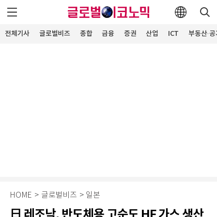
전체기사
글로벌비즈
종합
금융
증권
산업
ICT
부동산·공
HOME
>
글로벌비즈
>
일본
日 레조낙, 반도체용 고순도 HF 가스 생산