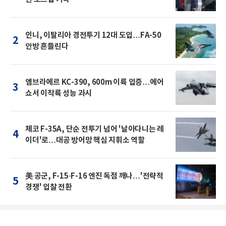
인니, 이탈리아 경전투기 12대 도입…FA-50
2
안방 흔들린다
엠브라에르 KC-390, 600m 이륙 입증…에어
3
쇼서 이착륙 성능 과시
체코 F-35A, 단순 전투기 넘어 '날아다니는 레
4
이더'로…대공 방어망 핵심 지휘소 역할
美 공군, F-15·F-16 엔진 독점 깨나…'전략적
5
경쟁' 입찰 전환