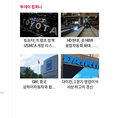
투데이 컴퍼니
토요타, 트럼프 정책
HD현대, 美 HII와
·USMCA 개정 리스크
용접자동화 확대…
직면
미시시피 조선소에 전격
도입
GM, 중국
다이킨, 1분기 영업이익
상하이자동차와 합작
사상 최고치 경신
20년 연장…
2047년까지 파트너십
지속