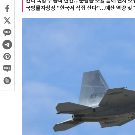
인니 국방부 공식 선언…분담금 조율 끝에 현지 조립
국방물자청장 "한국서 직접 산다"…예산 역량 및 T