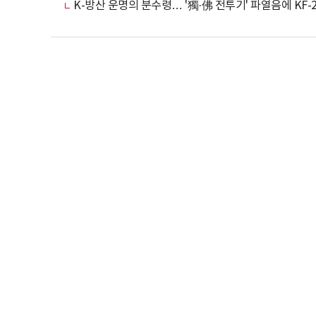
K-방산 운명의 분수령… '獨·佛 전투기' 파열음에 KF-