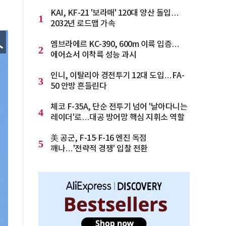
KAI, KF-21 '보라매' 120대 양산 돌입…
1
2032년 로드맵 가속
엠브라에르 KC-390, 600m 이륙 입증…
2
에어쇼서 이착륙 성능 과시
인니, 이탈리아 경전투기 12대 도입…FA-
3
50 안방 흔들린다
체코 F-35A, 단순 전투기 넘어 '날아다니는
4
레이더'로…대공 방어망 핵심 지휘소 역할
美 공군, F-15·F-16 엔진 독점
5
깨나…'전략적 경쟁' 입찰 전환