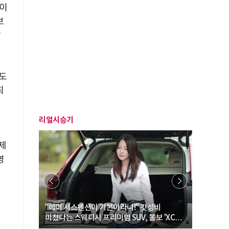
망이
브
장
초도
최
리얼시승기
제
영
… “여성·
"에어 서스펜션이 기본이라니!" 갓성비
"디자인 대
미쳤다는 스웨디시 프리미엄 SUV, 볼보 'XC60
크로스오버
B5 울트라'