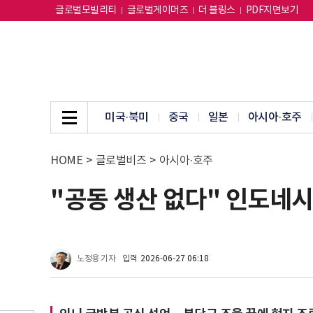
글로벌모빌리티
글로벌게이머즈
더 블링스
PDF지면보기
미국·북미
중국
일본
아시아·호주
HOME
>
글로벌비즈
>
아시아·호주
"공동 생산 없다" 인도네시아
노정용 기자
입력
2026-06-27 06:18