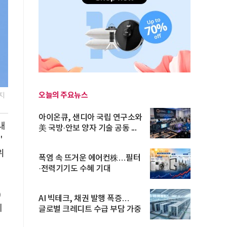
오늘의 주요뉴스
지
아이온큐, 샌디아 국립 연구소와
내
美 국방·안보 양자 기술 공동 ...
'
위
폭염 속 뜨거운 에어컨株…필터
·전력기기도 수혜 기대
)
AI 빅테크, 채권 발행 폭증…
제
글로벌 크레디트 수급 부담 가중