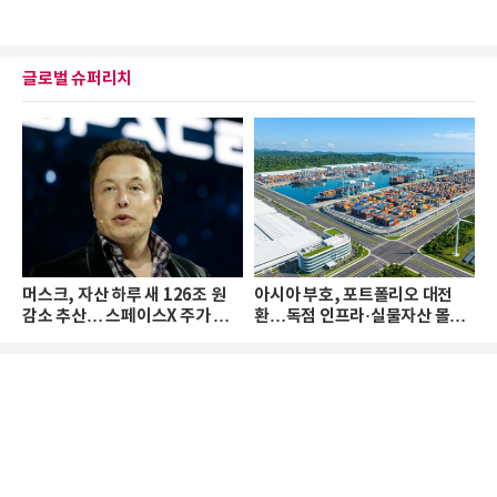
글로벌 슈퍼리치
머스크, 자산 하루 새 126조 원
아시아 부호, 포트폴리오 대전
감소 추산… 스페이스X 주가 하
환…독점 인프라·실물자산 몰린
락 때문
다