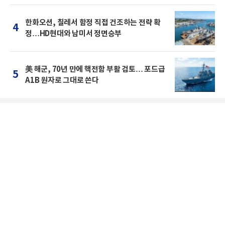
한화오션, 칠레서 함정 직접 건조하는 전략 확
4
정…HD현대와 남미서 정면승부
美 해군, 70년 만에 핵전함 부활 검토… 포드급
5
A1B 원자로 그대로 쓴다