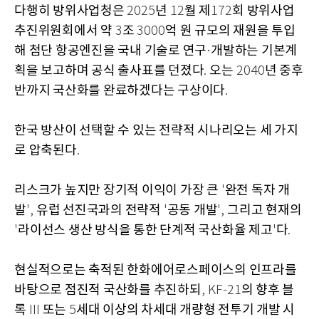
다행히 방위사업청은
년
월 제
회 방위사업
2025
12
172
추진위원회에서 약
조
억 원 규모의 재원을 투입
3
3000
해 첨단 항공엔진을 국내 기술로 연구
개발하는 기본계
·
획을 보고하며 공식 출사표를 던졌다
오는
년 중후
.
2040
반까지 국산화를 완료하겠다는 구상이다
.
한국 방산이 선택할 수 있는 전략적 시나리오는 세 가지
로 압축된다
.
리스크가 높지만 장기적 이익이 가장 큰
완전 독자 개
'
발
유럽 선진국과의 전략적
공동 개발
그리고 현재의
',
'
',
라이선스 생산 방식을 통한 단계적 국산화율 제고
다
'
'
.
현실적으로는 축적된 한화에어로스페이스의 인프라를
바탕으로 점진적 국산화를 추진하되
의 향후 블
, KF-21
록
또는
세대 이상의 차세대 개량형 전투기 개발 시
III
5