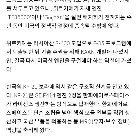
트럼프 행정부가
억 달러
약
조 원
규모의 엔진 판매
7
(
1
)
를 서두르고 있으나
튀르키예가 자체 엔진
,
이나
을 실전 배치하기 전까지는 수
'TF35000'
'Güçhan'
년 동안 미국의 정책적 결정에 종속될 수밖에 없다
.
튀르키예는 러시아산
도입으로
프로그램에
S-400
F-35
서 퇴출당한 뒤 기술 주권을 위해
개발에 나섰지
KAAN
만
결국 다시 미국산 엔진을 구걸해야 하는 역설에 가쳤
,
다
.
한국의
보라매 역시 같은 구조적 한계를 안고 있
KF-21
다
은
엔진
정을 한화에어로스페이스
. KF-21
GE F414
2
가 라이선스 생산하는 방식으로 탑재한다
한화에어로
.
스페이스는 단순 조립을 넘어 핵심 모듈 일부를 직접 생
산하고 국산 부품을 적용하는 등
유지
보수
정비
MRO(
·
·
)
역량을 축적해 왔다
.