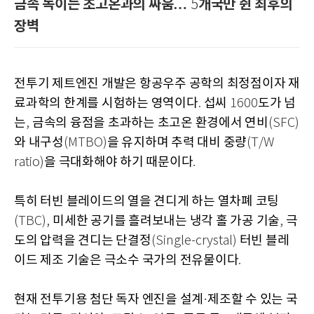
금속 녹이는 초고온과의 싸움…
개국만 쥔 최후의
5
장벽
전투기 제트엔진 개발은 항공우주 공학의 최정점이자 재
료과학의 한계를 시험하는 영역이다
섭씨
도가 넘
.
1600
는
금속의 융점을 초과하는 초고온 환경에서 연비
,
(SFC)
와 내구성
을 유지하며 추력 대비 중량
(MTBO)
(T/W
을 극대화해야 하기 때문이다
ratio)
.
특히 터빈 블레이드의 열을 견디게 하는 열차폐 코팅
미세한 공기를 흘려보내는 냉각 홀 가공 기술
극
(TBC),
,
도의 압력을 견디는 단결정
터빈 블레
(Single-crystal)
이드 제조 기술은 극소수 국가의 전유물이다
.
현재 전투기용 첨단 독자 엔진을 설계
제조할 수 있는 국
·