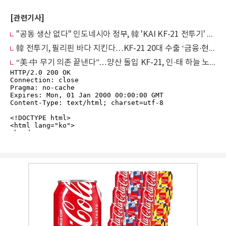
[관련기사]
"공동 생산 없다" 인도네시아 정부, 韓 'KAI KF-21 전투기' 완제품 직구매 선회
韓 전투기, 필리핀 바다 지킨다…KF-21 20대 수출 ‘금융·현지 MRO’ 패키지 협상
“美·中 무기 의존 끝낸다”…양산 돌입 KF-21, 인·태 하늘 노린다