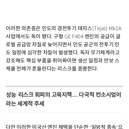
이러한 의존증은 인도의 경전투기 테자스
(Tejas) Mk1A
사업에서도 독이 됐다
구형
엔진의 공급이 글
.
GE F404
로벌 공급망 차질로 늦어지면서 인도 공군의 전투기 인
도 일정에 심각한 차질이 발생했다
독자 무기체계라고
.
강조해도 핵심 부품을 쥐어짜이면 생산 일정과 안보 스
케줄 전체가 흔들린다는 리스크를 증명한다
.
성능
리스크 회피의 고육지책… 다국적 컨소시엄이
·
라는 세계적 추세
다만 이러한 미국산 엔진 채택을 단순한
일방적 종속
으
‘
’