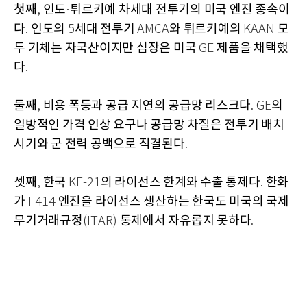
첫째
인도
튀르키예 차세대 전투기의 미국 엔진 종속이
,
·
다
인도의
세대 전투기
와 튀르키예의
모
.
5
AMCA
KAAN
두 기체는 자국산이지만 심장은 미국
제품을 채택했
GE
다
.
둘째
비용 폭등과 공급 지연의 공급망 리스크다
의
,
. GE
일방적인 가격 인상 요구나 공급망 차질은 전투기 배치
시기와 군 전력 공백으로 직결된다
.
셋째
한국
의 라이선스 한계와 수출 통제다
한화
,
KF-21
.
가
엔진을 라이선스 생산하는 한국도 미국의 국제
F414
무기거래규정
통제에서 자유롭지 못하다
(ITAR)
.