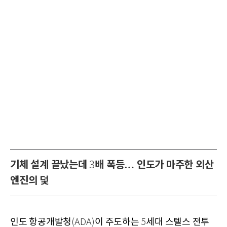
기체 설계 끝났는데
배 폭등… 인도가 마주한 외산
3
엔진의 덫
인도 항공개발청
이 주도하는
세대 스텔스 전투
(ADA)
5