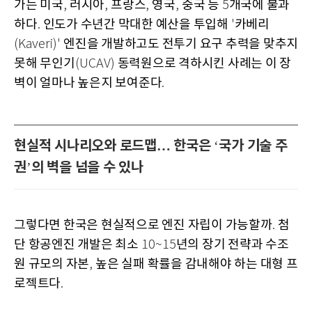
가는 미국
러시아
프랑스
영국
중국 등
개국에 불과
,
,
,
,
5
하다
인도가 수년간 막대한 예산을 투입해
카베리
.
'
엔진을 개발하고도 전투기 요구 추력을 맞추지
(Kaveri)'
못해 무인기
동력원으로 격하시킨 사례는 이 장
(UCAV)
벽이 얼마나 높은지 보여준다
.
현실적 시나리오와 로드맵… 한국은
국가 기술 주
‘
권
의 벽을 넘을 수 있나
’
그렇다면 한국은 현실적으로 엔진 자립이 가능할까
첨
.
단 항공엔진 개발은 최소
년의 장기 전략과 수조
10~15
원 규모의 자본
높은 실패 확률을 감내해야 하는 대형 프
,
로젝트다
.