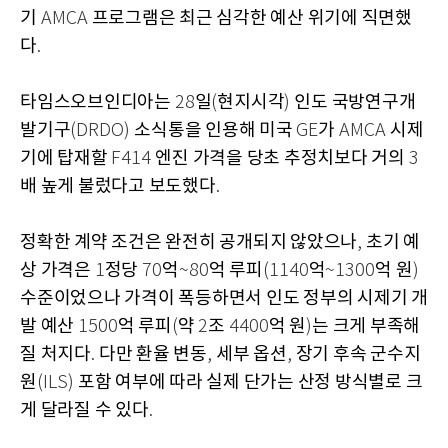
기
프로그램은 최근 심각한 예산 위기에 직면했
AMCA
다
.
타임스오브인디아는
일
현지시각
인도 국방연구개
28
(
)
발기구
소식통을 인용해 미국
가
시제
(DRDO)
GE
AMCA
기에 탑재할
엔진 가격을 당초 추정치보다 거의
F414
3
배 높게 불렀다고 보도했다
.
정확한 계약 조건은 완전히 공개되지 않았으나
초기 예
,
상 가격은
정당
억
억 루피
억
억 원
1
70
~80
(1140
~1300
)
수준이었으나 가격이 폭등하면서 인도 정부의 시제기 개
발 예산
억 루피
약
조
억 원
는 크게 부족해
1500
(
2
4400
)
질 처지다
다만 환율 변동
세부 옵션
장기 후속 군수지
.
,
,
원
포함 여부에 따라 실제 단가는 산정 방식별로 크
(ILS)
게 달라질 수 있다
.