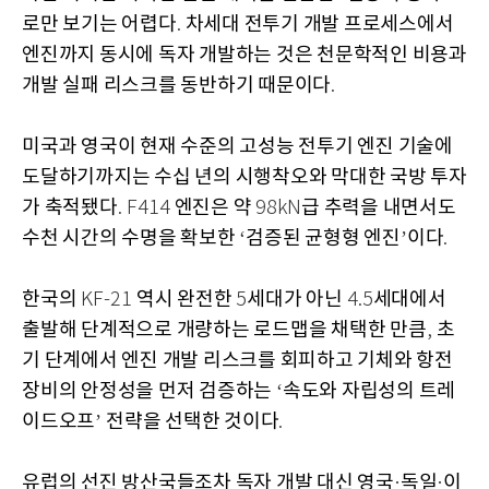
로만 보기는 어렵다
차세대 전투기 개발 프로세스에서
.
엔진까지 동시에 독자 개발하는 것은 천문학적인 비용과
개발 실패 리스크를 동반하기 때문이다
.
미국과 영국이 현재 수준의 고성능 전투기 엔진 기술에
도달하기까지는 수십 년의 시행착오와 막대한 국방 투자
가 축적됐다
엔진은 약
급 추력을 내면서도
. F414
98kN
수천 시간의 수명을 확보한
검증된 균형형 엔진
이다
‘
’
.
한국의
역시 완전한
세대가 아닌
세대에서
KF-21
5
4.5
출발해 단계적으로 개량하는 로드맵을 채택한 만큼
초
,
기 단계에서 엔진 개발 리스크를 회피하고 기체와 항전
장비의 안정성을 먼저 검증하는
속도와 자립성의 트레
‘
이드오프
전략을 선택한 것이다
’
.
유럽의 선진 방산국들조차 독자 개발 대신 영국
독일
이
·
·