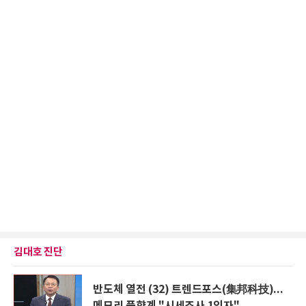
김대호 진단
반도체 열전 (32) 트렌드포스(集邦科技)...
메모리 풍향계 "시세조사 1인자"