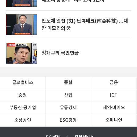
반도체 열전 (31) 난야테크(南亞科技) ...대
만 메모리의 꿈
청개구리 국민연금
글로벌비즈
종합
금융
증권
산업
ICT
부동산·공기업
유통경제
제약∙바이오
소상공인
ESG경영
오피니언