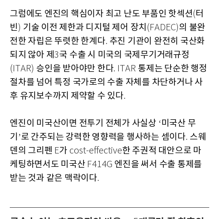
그럼에도 엔진의 핵심이자 최고 난도 부품인 핫섹션
터
(
빈
기술 이전 제한과 디지털 제어 장치
의 불완
)
(FADEC)
전한 자립은 뚜렷한 한계다
추진 기관이 완전히 국산화
.
되지 않아 제
국 수출 시 미국의 국제무기거래규정
3
승인을 받아야만 한다
통제는 단순한 행정
(ITAR)
. ITAR
절차를 넘어 특정 국가로의 수출 자체를 차단하거나 사
후 유지보수까지 제약할 수 있다
.
엔진이 미국산이면 전투기 전체가 사실상
미국산 무
‘
기
로 간주되는 강력한 영향력을 행사하는 셈이다
스웨
’
.
덴의 그리펜
가
한 주권적 대안으로 마
E
cost-effective
케팅하면서도 미국산
엔진을 써서 수출 통제를
F414G
받는 것과 같은 맥락이다
.