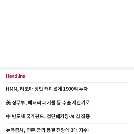
Headline
HMM, 타코마 항만 터미널에 1900억 투자
美 상무부, 배터리 폐기물 등 수출 제한키로
中 반도체 국가펀드, 첨단패키징·AI 칩 집중
뉴욕증시, 연준 금리 동결 전망에 3대 지수↑