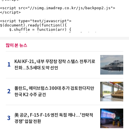
많이 본 뉴스
KAI KF-21, 내부 무장창 장착 스텔스 전투기로
1
진화…5.5세대 도약 선언
폴란드, 에이브럼스 300대 추가 검토한다지만
2
한국 K2 수주 굳건
美 공군, F-15·F-16 엔진 독점 깨나…'전략적
3
경쟁' 입찰 전환