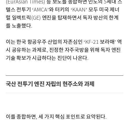
등 보도를 종합하면 인도의
세대 스
(EurAsian Times)
5
텔스 전투기
와 터키의
모두 미국 제너
‘AMCA’
‘KAAN’
럴 일렉트릭
엔진을 탑재하면서 독자 방산의 한계
(GE)
를 노출했다
.
이는 한국 항공우주 산업의 자존심인
보라매
역
‘KF-21
’
시 공유하는 과제로
진정한 자주국방을 위해 독자 엔진
,
기술 확보가 시급하다는 진단이 나온다
.
국산 전투기 엔진 자립의 현주소와 과제
이를 종합하면
세 가지 핵심 포인트로 요약된다
,
.