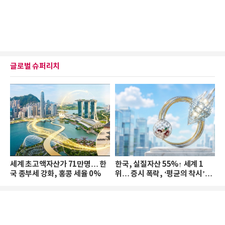
글로벌 슈퍼리치
세계 초고액자산가 71만명… 한
한국, 실질자산 55%↑ 세계 1
국 종부세 강화, 홍콩 세율 0%
위… 증시 폭락, ‘평균의 착시’와
부의 유동성 위기