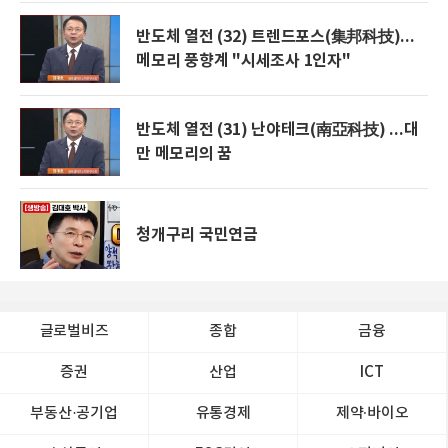
반도체 열전 (32) 트렌드포스(集邦科技)...
메모리 풍향계 "시세조사 1인자"
반도체 열전 (31) 난야테크(南亞科技) ...대
만 메모리의 꿈
청개구리 국민연금
글로벌비즈
종합
금융
증권
산업
ICT
부동산·공기업
유통경제
제약∙바이오