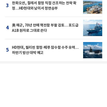
한화오션, 칠레서 함정 직접 건조하는 전략 확
3
정…HD현대와 남미서 정면승부
美 해군, 70년 만에 핵전함 부활 검토… 포드급
4
A1B 원자로 그대로 쓴다
HD현대, 필리핀 함정·페루 잠수함 수주 유력…
5
하반기 방산 대박 예고