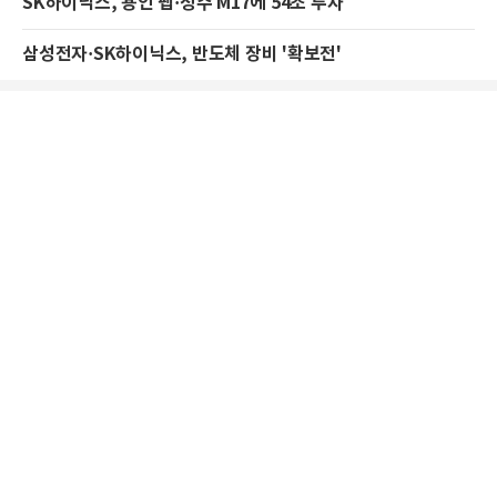
SK하이닉스, 용인 팹·청주 M17에 54조 투자
삼성전자·SK하이닉스, 반도체 장비 '확보전'