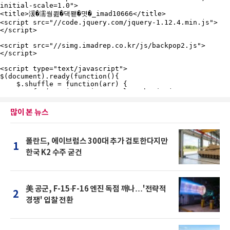
많이 본 뉴스
폴란드, 에이브럼스 300대 추가 검토한다지만
1
한국 K2 수주 굳건
美 공군, F-15·F-16 엔진 독점 깨나…'전략적
2
경쟁' 입찰 전환