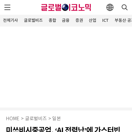
전체기사
글로벌비즈
종합
금융
증권
산업
ICT
부동산·공
HOME
>
글로벌비즈
>
일본
미쓰비시중공업, ‘AI 전력난’에 가스터빈