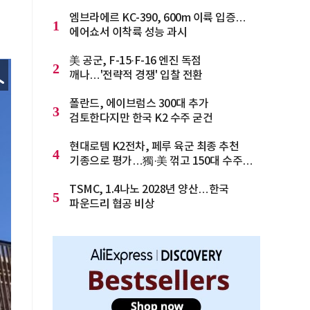
엠브라에르 KC-390, 600m 이륙 입증…
1
에어쇼서 이착륙 성능 과시
美 공군, F-15·F-16 엔진 독점
2
깨나…'전략적 경쟁' 입찰 전환
폴란드, 에이브럼스 300대 추가
3
검토한다지만 한국 K2 수주 굳건
현대로템 K2전차, 페루 육군 최종 추천
4
기종으로 평가…獨·美 꺾고 150대 수주
청신호
TSMC, 1.4나노 2028년 양산…한국
5
파운드리 협공 비상