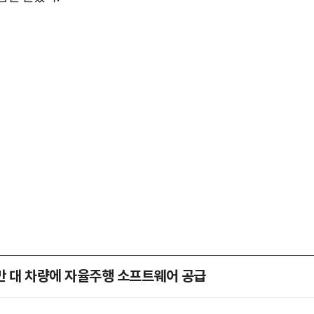
만 대 차량에 자율주행 소프트웨어 공급
박지수 아나운서가 타본 ‘전설의 무쏘’
초보자도 반할 반전 매력”