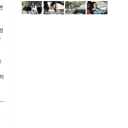
멘
첨
준
준
촘히