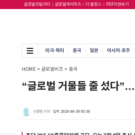
글로벌모빌리티
글로벌게이머즈
더 블링스
PDF지면보기
미국·북미
중국
일본
아시아·호주
HOME
>
글로벌비즈
>
중국
“글로벌 거물들 줄 섰다”… 
신경원 기자
입력
2026-06-30 05:30