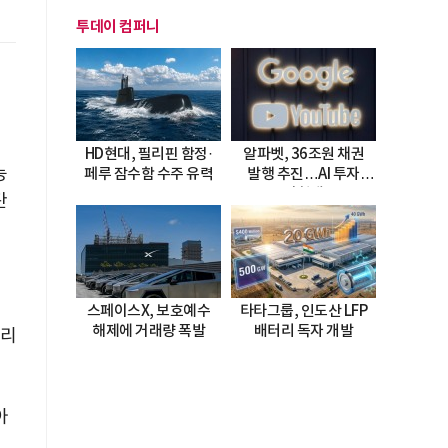
투데이 컴퍼니
HD현대, 필리핀 함정·
알파벳, 36조원 채권
능
페루 잠수함 수주 유력
발행 추진…AI 투자
시험대
탄
스페이스X, 보호예수
타타그룹, 인도산 LFP
해제에 거래량 폭발
배터리 독자 개발
그리
아