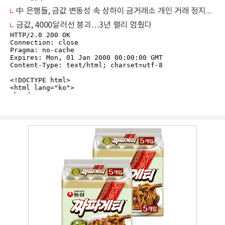
中 은행들, 금값 변동성 속 상하이 금거래소 개인 거래 정지… 리스크 통제 강화
금값, 4000달러선 붕괴…3년 랠리 멈췄다