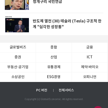
청개구리 국민연금
반도체 열전 (30) 테슬라 (Tesla) 구조적 한
계 "심각한 성장통"
글로벌비즈
종합
금융
증권
산업
ICT
부동산·공기업
유통경제
제약∙바이오
소상공인
ESG경영
오피니언
PC 버전
전체서비스
Copyright (c) Global Economic. All rights reserved.