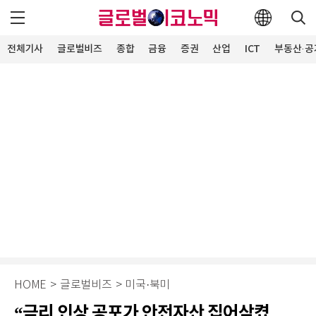
전체기사
글로벌비즈
종합
금융
증권
산업
ICT
부동산·공
HOME
>
글로벌비즈
>
미국·북미
“금리 인상 공포가 안전자산 집어삼켰