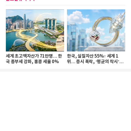
세계 초고액자산가 71만명… 한
한국, 실질자산 55%↑ 세계 1
국 종부세 강화, 홍콩 세율 0%
위… 증시 폭락, ‘평균의 착시’와
부의 유동성 위기