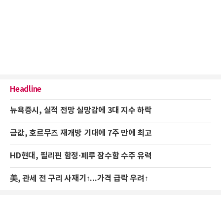
Headline
뉴욕증시, 실적 전망 실망감에 3대 지수 하락
금값, 호르무즈 재개방 기대에 7주 만에 최고
HD현대, 필리핀 함정·페루 잠수함 수주 유력
美, 관세 전 구리 사재기↑...가격 급락 우려↑