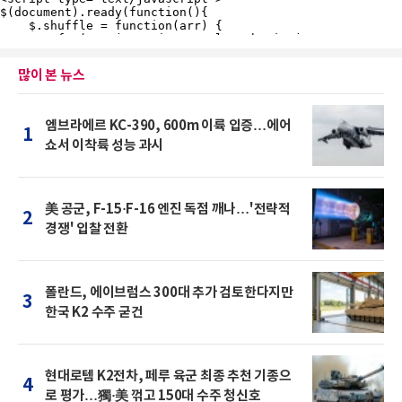
많이 본 뉴스
엠브라에르 KC-390, 600m 이륙 입증…에어
1
쇼서 이착륙 성능 과시
美 공군, F-15·F-16 엔진 독점 깨나…'전략적
2
경쟁' 입찰 전환
폴란드, 에이브럼스 300대 추가 검토한다지만
3
한국 K2 수주 굳건
현대로템 K2전차, 페루 육군 최종 추천 기종으
4
로 평가…獨·美 꺾고 150대 수주 청신호