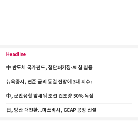
Headline
中 반도체 국가펀드, 첨단패키징·AI 칩 집중
뉴욕증시, 연준 금리 동결 전망에 3대 지수↑
中, 군민융합 앞세워 조선 건조량 50% 독점
日, 방산 대전환...미쓰비시, GCAP 공장 신설