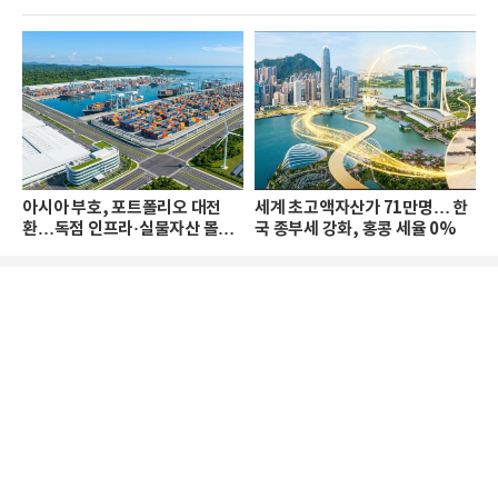
아시아 부호, 포트폴리오 대전
세계 초고액자산가 71만명… 한
환…독점 인프라·실물자산 몰린
국 종부세 강화, 홍콩 세율 0%
다