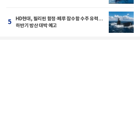
HD현대, 필리핀 함정·페루 잠수함 수주 유력…
5
하반기 방산 대박 예고