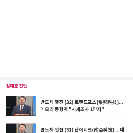
김대호 진단
반도체 열전 (32) 트렌드포스(集邦科技)...
메모리 풍향계 "시세조사 1인자"
반도체 열전 (31) 난야테크(南亞科技) ...대