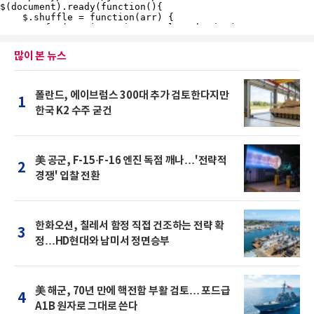
많이 본 뉴스
폴란드, 에이브럼스 300대 추가 검토한다지만
1
한국 K2 수주 굳건
美 공군, F-15·F-16 엔진 독점 깨나…'전략적
2
경쟁' 입찰 전환
한화오션, 칠레서 함정 직접 건조하는 전략 확
3
정…HD현대와 남미서 정면승부
美 해군, 70년 만에 핵전함 부활 검토… 포드급
4
A1B 원자로 그대로 쓴다