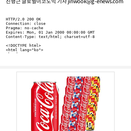
진형근 글로벌이코노믹 기자 jinwook@g-enews.com