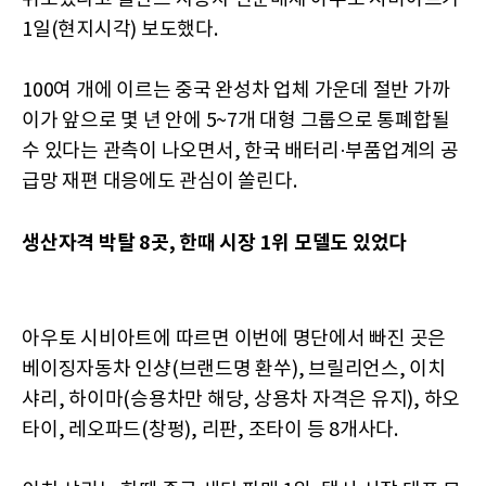
1일(현지시각) 보도했다.
100여 개에 이르는 중국 완성차 업체 가운데 절반 가까
이가 앞으로 몇 년 안에 5~7개 대형 그룹으로 통폐합될
수 있다는 관측이 나오면서, 한국 배터리·부품업계의 공
급망 재편 대응에도 관심이 쏠린다.
생산자격 박탈 8곳, 한때 시장 1위 모델도 있었다
아우토 시비아트에 따르면 이번에 명단에서 빠진 곳은
베이징자동차 인샹(브랜드명 환쑤), 브릴리언스, 이치
샤리, 하이마(승용차만 해당, 상용차 자격은 유지), 하오
타이, 레오파드(창펑), 리판, 조타이 등 8개사다.