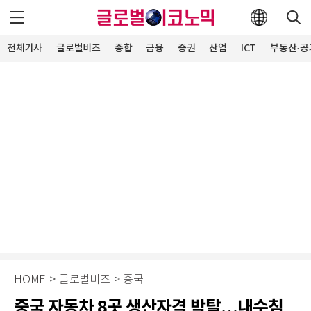
전체기사
글로벌비즈
종합
금융
증권
산업
ICT
부동산·공
HOME
>
글로벌비즈
>
중국
중국 자동차 8곳 생산자격 박탈…내수침