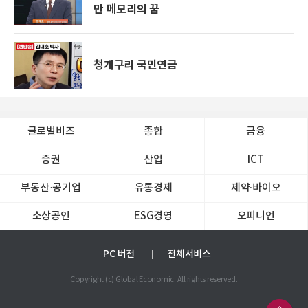
만 메모리의 꿈
청개구리 국민연금
글로벌비즈
종합
금융
증권
산업
ICT
부동산·공기업
유통경제
제약∙바이오
소상공인
ESG경영
오피니언
PC 버전
전체서비스
Copyright (c) Global Economic. All rights reserved.