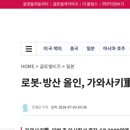
글로벌모빌리티
글로벌게이머즈
더 블링스
PDF지면보기
미국·북미
중국
일본
아시아·호주
HOME
>
글로벌비즈
>
일본
로봇·방산 올인, 가와사키重
진형근 기자
입력
2026-07-03 03:30