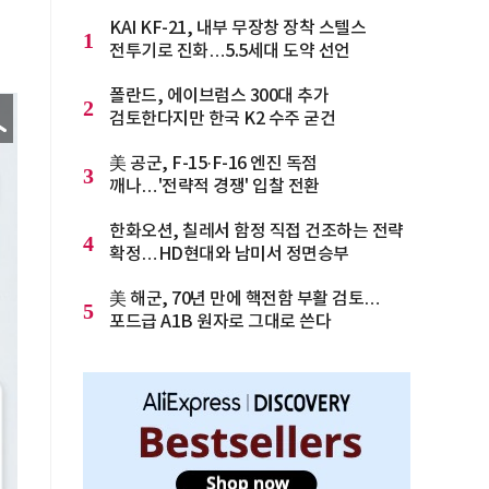
KAI KF-21, 내부 무장창 장착 스텔스
1
전투기로 진화…5.5세대 도약 선언
폴란드, 에이브럼스 300대 추가
2
검토한다지만 한국 K2 수주 굳건
美 공군, F-15·F-16 엔진 독점
3
깨나…'전략적 경쟁' 입찰 전환
한화오션, 칠레서 함정 직접 건조하는 전략
4
확정…HD현대와 남미서 정면승부
美 해군, 70년 만에 핵전함 부활 검토…
5
포드급 A1B 원자로 그대로 쓴다