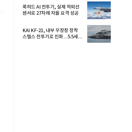
록히드 AI 전투기, 실제 적외선
센서로 27차례 자율 요격 성공
KAI KF-21, 내부 무장창 장착
스텔스 전투기로 진화…5.5세대
도...