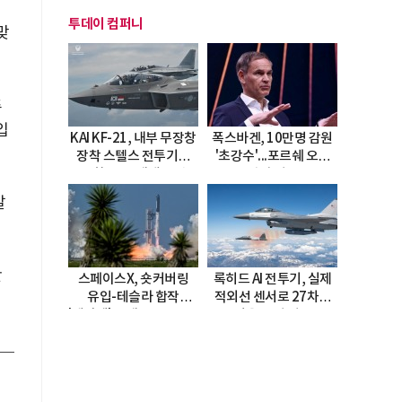
투데이 컴퍼니
맞
추
입
KAI KF-21, 내부 무장창
폭스바겐, 10만명 감원
장착 스텔스 전투기로
'초강수'...포르쉐 오너
진화…5.5세대 도약
직접 경고
선언
발
산
스페이스X, 숏커버링
록히드 AI 전투기, 실제
유입-테슬라 합작
적외선 센서로 27차례
'테라팹' 호재로 15.83%
자율 요격 성공
급등