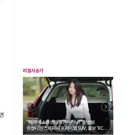
리얼시승기
엔
… “여성·
"에어 서스펜션이 기본이라니!" 갓성비
"디자인 대
미쳤다는 스웨디시 프리미엄 SUV, 볼보 'XC60
크로스오버
B5 울트라'