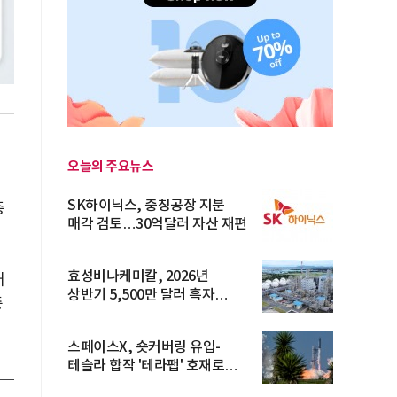
오늘의 주요뉴스
SK하이닉스, 충칭공장 지분
총
매각 검토…30억달러 자산 재편
효성비나케미칼, 2026년
대
상반기 5,500만 달러 흑자
중
전환… 4대 체...
스페이스X, 숏커버링 유입-
테슬라 합작 '테라팹' 호재로
15.83% ...