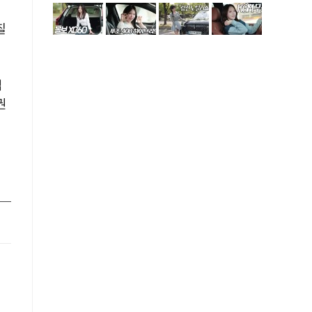
칠
업
권