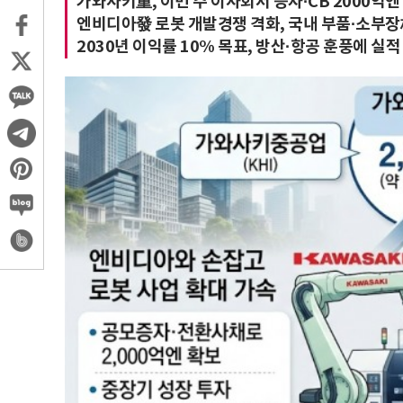
가와사키重, 이번 주 이사회서 증자·CB 2000억엔
엔비디아發 로봇 개발경쟁 격화, 국내 부품·소부장
2030년 이익률 10% 목표, 방산·항공 훈풍에 실적