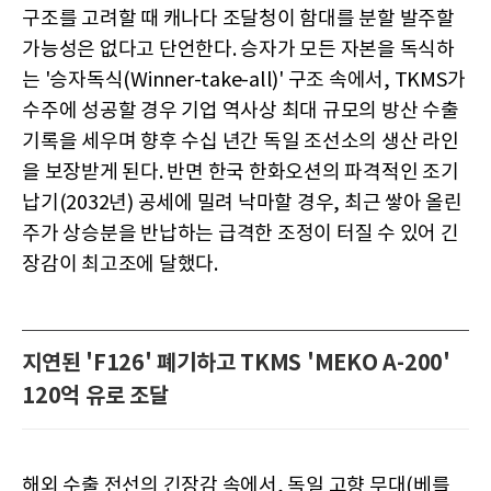
구조를 고려할 때 캐나다 조달청이 함대를 분할 발주할
가능성은 없다고 단언한다. 승자가 모든 자본을 독식하
는 '승자독식(Winner-take-all)' 구조 속에서, TKMS가
수주에 성공할 경우 기업 역사상 최대 규모의 방산 수출
기록을 세우며 향후 수십 년간 독일 조선소의 생산 라인
을 보장받게 된다. 반면 한국 한화오션의 파격적인 조기
납기(2032년) 공세에 밀려 낙마할 경우, 최근 쌓아 올린
주가 상승분을 반납하는 급격한 조정이 터질 수 있어 긴
장감이 최고조에 달했다.
지연된 'F126' 폐기하고 TKMS 'MEKO A-200'
120억 유로 조달
해외 수출 전선의 긴장감 속에서, 독일 고향 무대(베를