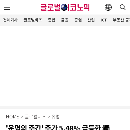
전체기사
글로벌비즈
종합
금융
증권
산업
ICT
부동산·공
HOME
>
글로벌비즈
>
유럽
'운명의 주간' 주가 5.48% 급등한 獨