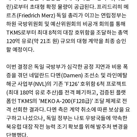
린)로부터 초대형 확정 물량이 공급된다. 프리드리히 메
르츠(Friedrich Merz) 독일 총리가 이끄는 연립정부는
하원 국방위원회 및 예산위원회의 비공개 회의를 통해
TKMS로부터 최대 8척의 대잠 호위함을 조달하는 총액
120억 유로(약 21조 원) 규모의 대형 계약을 최종 승인
할 예정이다.
이번 결정은 독일 국방부가 심각한 공정 지연과 비용 폭
증을 겪던 네덜란드 다멘(Damen) 조선소 및 라인메탈
해군 사업부(NVL)의 기존 'F126' 호위함 6척 프로젝트
(최대 180억 유로 추산)를 전격 폐기하고, 검증된 플랫
폼인 TKMS의 'MEKO A-200(F128급)' 조달 체제로 전
격 선회한 결과다. 다멘 측은 계약 취소에 따른 보상을 요
구하고 나섰으나, 독일 정부는 나토 우방국들에 약속한
북유럽 대잠 작전 능력 조기 확보를 위해 발주처 변경을
단행했다.