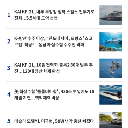
KAI KF-21, 내부 무장창 장착 스텔스 전투기로
1
진화…5.5세대 도약 선언
K-방산 수주 이상, “인도네시아, 프랑스 '스코
2
르펜' 착공”…동남아 잠수함 수주전 격화
KAI KF-21, 10월 전력화·블록2 80대 발주 추
3
진…120대 양산 체제 완성
美 핵잠수함 '콜롬비아함', 438조 투입에도 18
4
개월 지연…핵억제력 비상
5
테슬라 모델Y L 미국형, 50W 냉각 충전 빠졌다