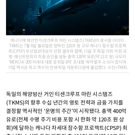
캐나다에 제안한 티센크루프 마린 시스템즈(TKMS)의 잠수함 이미지.
TKMS는 7월 6일 월요일로 임박한 120조 원 규모 캐나다 잠수함 프로젝
트(CPSP) 우선협상대상자 선정 결과와 함께, 다음 주 독일 의회 하원 국
방·예산위원회의 최종 승인을 앞둔 총액 120억 유로(약 21조 원) 규모의
'MEKO A-200 차세대 대잠 호위함 8척' 초대형 계약 발주 소식이 겹치며
기업 역사상 최고 액수의 연쇄 빅딜 카운트다운에 돌입했다. 사진=TKMS
독일의 해양방산 거인 티센크루프 마린 시스템즈
(TKMS)의 향후 수십 년간의 영토 전략과 금융 가치를
결정할 역사적인 '운명의 주간'이 시작됐다. 총액 400억
유로(전체 수명 주기 비용 포함 시 한화 약 120조 원 상
회)에 달하는 캐나다 차세대 잠수함 프로젝트(CPSP) 최