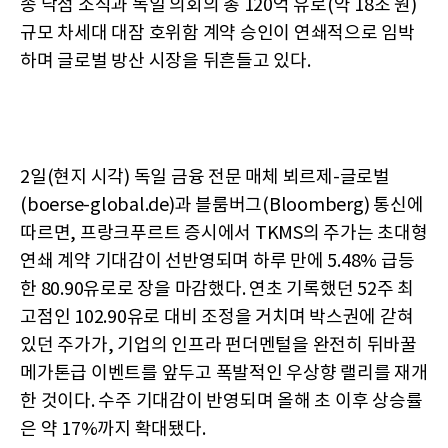
종 낙점 소식과 독일 의회의 총 120억 유로(약 18조 원)
규모 차세대 대잠 호위함 계약 승인이 연쇄적으로 임박
하며 글로벌 방산 시장을 뒤흔들고 있다.
2일(현지 시각) 독일 금융 전문 매체 뵈르제-글로벌
(boerse-global.de)과 블룸버그(Bloomberg) 통신에
따르면, 프랑크푸르트 증시에서 TKMS의 주가는 초대형
연쇄 계약 기대감이 선반영되며 하루 만에 5.48% 급등
한 80.90유로로 장을 마감했다. 연초 기록했던 52주 최
고점인 102.90유로 대비 조정을 거치며 박스권에 갇혀
있던 주가가, 기업의 인프라 펀더멘털을 완전히 뒤바꿀
메가톤급 이벤트를 앞두고 폭발적인 우상향 랠리를 재개
한 것이다. 수주 기대감이 반영되며 올해 초 이후 상승률
은 약 17%까지 확대됐다.