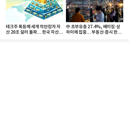
테크주 폭등에 세계 억만장자 자
中 초부유층 27.4%, 베이징·상
산 20조 달러 돌파… 한국 자산
하이에 집중… 부동산·증시 한파
격차 확대
로 자산은 소폭 감소