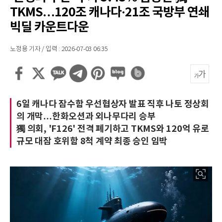
TKMS…120조 캐나다·21조 국방부 연쇄
빅딜 카운트다운
노정용 기자 / 입력 : 2026-07-03 06:35
6일 캐나다 잠수함 우선협상자 발표 직후 나토 정상회
의 개막…한화오션과 외나무다리 승부
獨 의회, 'F126' 전격 폐기하고 TKMS와 120억 유로
규모 대잠 호위함 8척 계약 최종 승인 임박