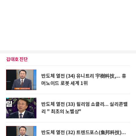
김대호 진단
반도체 열전 (34) 유니트리 宇樹科技,... 휴
머노이드 로봇 세계 1위
반도체 열전 (33) 윌리엄 쇼클리... 실리콘밸
리 " 최초의 노벨상"
반도체 열전 (32) 트렌드포스(集邦科技)...