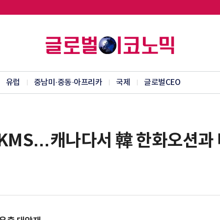
유럽
중남미·중동·아프리카
국제
글로벌CEO
 TKMS…캐나다서 韓 한화오션과