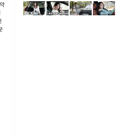
(약
인
멘
문