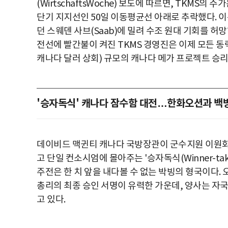
(WirtschaftsWoche) 보도에 따르면, TKMS의
단기 지지선인 50일 이동평균선 아래로 추락했다. 
던 스웨덴 사브(Saab)에 밀려 수조 원대 기회를 
전선에 빨간불이 켜진 TKMS 경영진은 이제 모든 동력을
캐나다 달러 상회) 규모의 캐나다 메가 프로젝트 승리
'승자독식' 캐나다 잠수함 대전…한화오션과 백
데이비드 맥귄티 캐나다 국방장관이 군수지원 이원화에
고 단일 컨소시엄에 몰아주는 '승자독식(Winner-tak
주전은 한 치 앞을 내다볼 수 없는 박빙의 형국이다. 
총리의 최종 승인 서명이 유력한 가운데, 양사는 자국
고 있다.