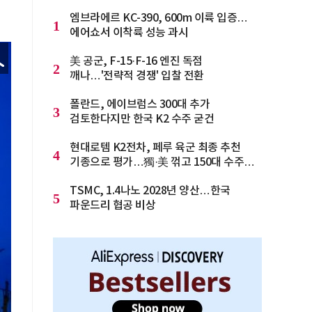
엠브라에르 KC-390, 600m 이륙 입증…
1
에어쇼서 이착륙 성능 과시
美 공군, F-15·F-16 엔진 독점
2
깨나…'전략적 경쟁' 입찰 전환
폴란드, 에이브럼스 300대 추가
3
검토한다지만 한국 K2 수주 굳건
현대로템 K2전차, 페루 육군 최종 추천
4
기종으로 평가…獨·美 꺾고 150대 수주
청신호
TSMC, 1.4나노 2028년 양산…한국
5
파운드리 협공 비상