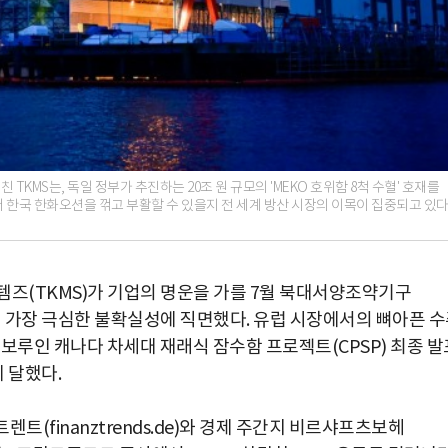
KMS는, 독일 정부가 추진하는 20조 원 규모의 'MEKO 호위함 8척 수혈' 호재를
서 한국 한화오션을 꺾고 부활할 수 있을지 전 세계 방산 시장의 이목이 집중되고 있다
템즈(TKMS)가 기업의 명운을 가를 7월 북대서양조약기구
래 가장 극심한 불확실성에 직면했다. 유럽 시장에서의 뼈아픈 
보루인 캐나다 차세대 재래식 잠수함 프로젝트(CPSP) 최종 발
 달했다.
렌트(finanztrends.de)와 경제 주간지 비르샤프츠보헤