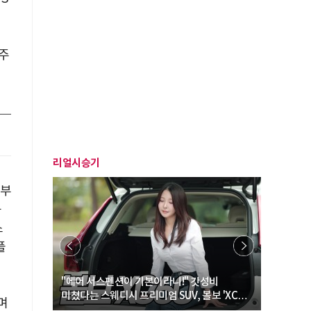
2주
리얼시승기
방부
공
스
플
… “여성·
"에어 서스펜션이 기본이라니!" 갓성비
"디자인 대
미쳤다는 스웨디시 프리미엄 SUV, 볼보 'XC60
크로스오버
며
B5 울트라'