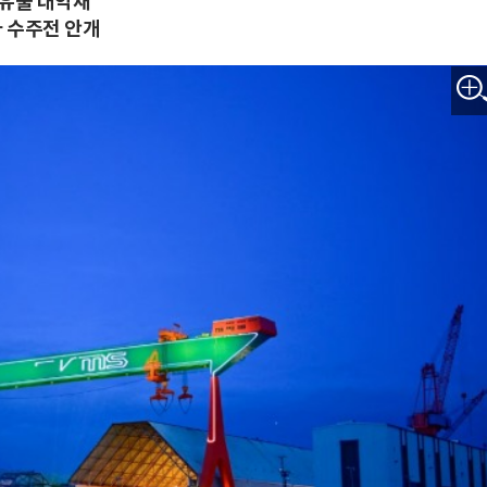
 유출 대악재
다 수주전 안개