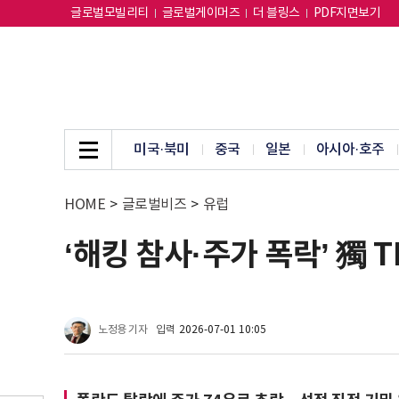
글로벌모빌리티
글로벌게이머즈
더 블링스
PDF지면보기
미국·북미
중국
일본
아시아·호주
HOME
>
글로벌비즈
>
유럽
‘해킹 참사·주가 폭락’ 獨
노정용 기자
입력
2026-07-01 10:05