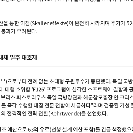
 통한 이점(Skalleneffekte)이 완전히 사라지며 주가가 5
 붕괴가 우려된다.
 대체 발주 대호재
정부)으로부터 전례 없는 초대형 구원투수가 등판했다. 독일 국
대 대형 호위함 'F126' 프로그램이 심각한 소프트웨어 결함과 
. 보리스 피스토리우스 독일 국방장관과 해군참모총장 얀 크리
무를 즉각 수행할 대잠 전문 전함이 시급하다"라며 검증된 기성 
제로의 전격적인 전략 전환(Kehrtwende)을 선언했다.
박지수 아나운서가 타본 ‘전설의 무쏘’
초보자도 반할 반전 매력”
건조 예산으로 63억 유로(선행 설계 예산 포함)를 긴급 책정했으