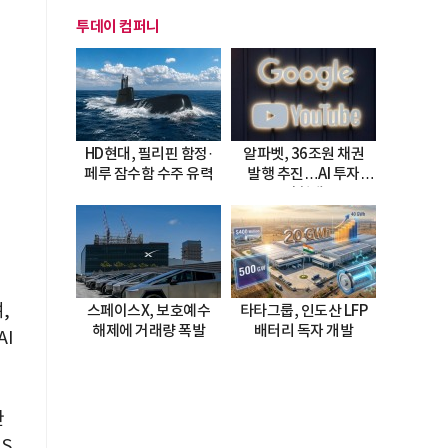
투데이 컴퍼니
HD현대, 필리핀 함정·
알파벳, 36조원 채권
페루 잠수함 수주 유력
발행 추진…AI 투자
시험대
,
스페이스X, 보호예수
타타그룹, 인도산 LFP
해제에 거래량 폭발
배터리 독자 개발
AI
한
S