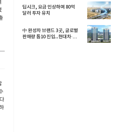
며
딥시크, 요금 인상하며 80억
였
달러 투자 유치
출
中 완성차 브랜드 3곳, 글로벌
판매량 톱10 진입...현대차·
기아...
않
수
나다
극하