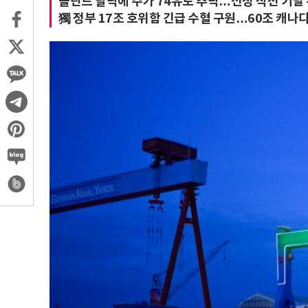
폴란드 탈락에 주가 74유로 추락…선정 직전 기밀
獨 정부 17조 호위함 긴급 수혈 구원…60조 캐나