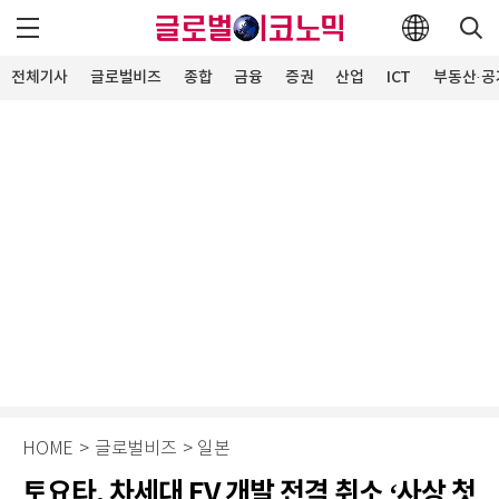
전체기사
글로벌비즈
종합
금융
증권
산업
ICT
부동산·공
HOME
>
글로벌비즈
>
일본
토요타, 차세대 EV 개발 전격 취소 ‘사상 첫