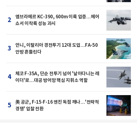
엠브라에르 KC-390, 600m 이륙 입증…에어
2
쇼서 이착륙 성능 과시
인니, 이탈리아 경전투기 12대 도입…FA-50
3
안방 흔들린다
체코 F-35A, 단순 전투기 넘어 '날아다니는 레
4
이더'로…대공 방어망 핵심 지휘소 역할
美 공군, F-15·F-16 엔진 독점 깨나…'전략적
5
경쟁' 입찰 전환