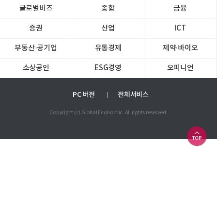
글로벌비즈
종합
금융
증권
산업
ICT
부동산·공기업
유통경제
제약∙바이오
소상공인
ESG경영
오피니언
PC 버전
전체서비스
Copyright (c) Global Economic. All rights reserved.