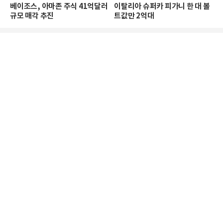
베이조스, 아마존 주식 41억달러
이탈리아 슈퍼카 피가니 한 대 볼
규모 매각 추진
트값만 2억대