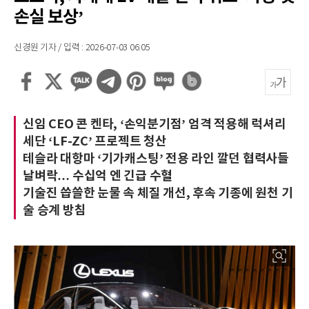
손실 보상’
신경원 기자 / 입력 : 2026-07-03 06:05
신임 CEO 콘 켄타, ‘손익분기점’ 엄격 적용해 럭셔리
세단 ‘LF-ZC’ 프로젝트 청산
테슬라 대항마 ‘기가캐스팅’ 전용 라인 깔던 협력사들
날벼락… 수십억 엔 긴급 수혈
기술진 씁쓸한 눈물 속 체질 개선, 후속 기종에 원천 기
술 승계 방침