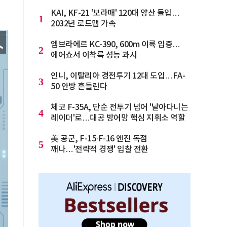
KAI, KF-21 '보라매' 120대 양산 돌입…
1
2032년 로드맵 가속
엠브라에르 KC-390, 600m 이륙 입증…
2
에어쇼서 이착륙 성능 과시
인니, 이탈리아 경전투기 12대 도입…FA-
3
50 안방 흔들린다
체코 F-35A, 단순 전투기 넘어 '날아다니는
4
레이더'로…대공 방어망 핵심 지휘소 역할
美 공군, F-15·F-16 엔진 독점
5
깨나…'전략적 경쟁' 입찰 전환