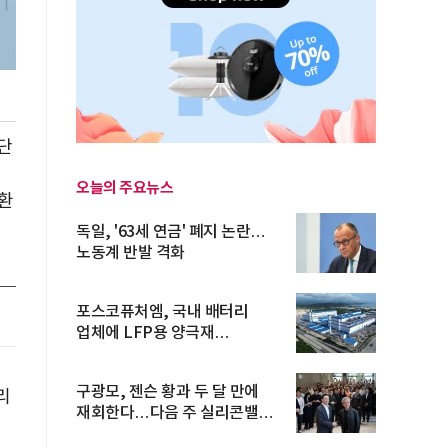
단
오늘의 주요뉴스
환
독일, '63세 연금' 폐지 논란…
노동계 반발 격화
포스코퓨처엠, 국내 배터리
업체에 LFP용 양극재
장기공급계약
구광모, 젠슨 황과 두 달 만에
리
재회한다…다음 주 실리콘밸리
방...