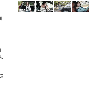
에
지
불었
평균
세