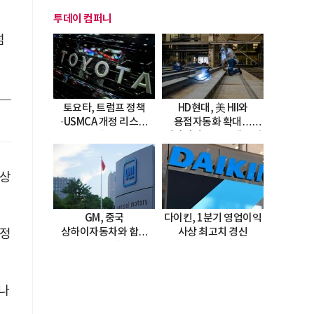
투데이 컴퍼니
넘
토요타, 트럼프 정책
HD현대, 美 HII와
·USMCA 개정 리스크
용접자동화 확대…
직면
미시시피 조선소에 전격
도입
 상
GM, 중국
다이킨, 1분기 영업이익
상하이자동차와 합작
사상 최고치 경신
안정
20년 연장…
2047년까지 파트너십
지속
나