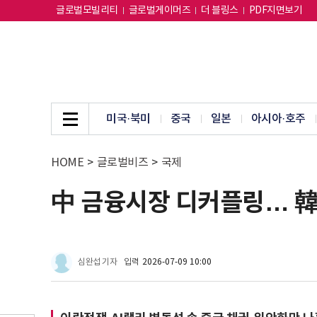
글로벌모빌리티
글로벌게이머즈
더 블링스
PDF지면보기
미국·북미
중국
일본
아시아·호주
HOME
>
글로벌비즈
>
국제
中 금융시장 디커플링… 韓
심완섭 기자
입력
2026-07-09 10:00