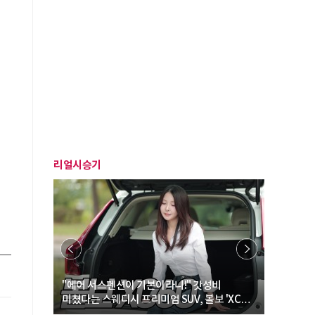
리얼시승기
… “여성·
"에어 서스펜션이 기본이라니!" 갓성비
"디자인 대
미쳤다는 스웨디시 프리미엄 SUV, 볼보 'XC60
크로스오버
B5 울트라'