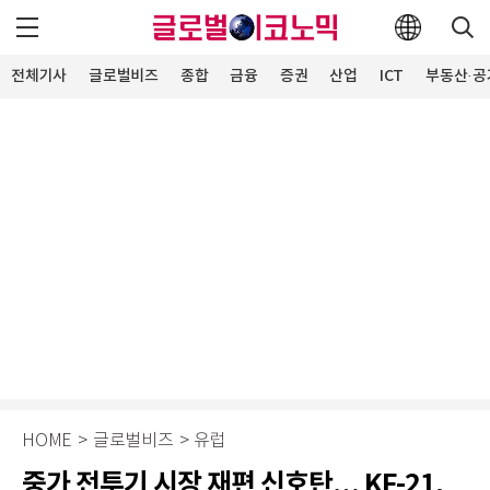
전체기사
글로벌비즈
종합
금융
증권
산업
ICT
부동산·공
HOME
>
글로벌비즈
>
유럽
중가 전투기 시장 재편 신호탄… KF-21,