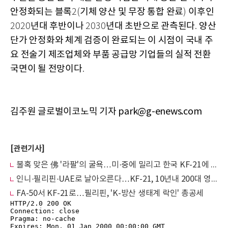
안정화되는 블록
기체 양산 및 무장 통합 완료
이후인
2(
)
년대 후반이나
년대 초반으로 관측된다
양산
2020
2030
.
단가 안정화와 체계 검증이 완료되는 이 시점이 국내 주
요 전술기 제조업체와 부품 공급망 기업들의 실적 전환
국면이 될 전망이다
.
김주원 글로벌이코노믹 기자 park@g-enews.com
[관련기사]
불혹 맞은 佛 '라팔'의 굴욕…미·중에 밀리고 한국 KF-21에 쫓긴다
인니·필리핀·UAE로 날아오른다…KF-21, 10년내 200대 영공 장악
FA-50서 KF-21로…필리핀, 'K-방산 생태계 락인' 총공세