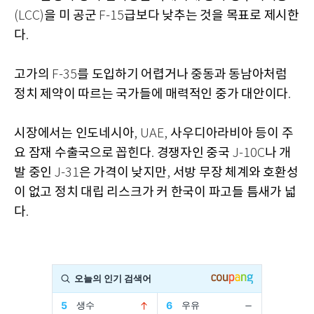
을 미 공군
급보다 낮추는 것을 목표로 제시한
(LCC)
F-15
다
.
고가의
를 도입하기 어렵거나 중동과 동남아처럼
F-35
정치 제약이 따르는 국가들에 매력적인 중가 대안이다
.
시장에서는 인도네시아
사우디아라비아 등이 주
, UAE,
요 잠재 수출국으로 꼽힌다
경쟁자인 중국
나 개
.
J-10C
발 중인
은 가격이 낮지만
서방 무장 체계와 호환성
J-31
,
이 없고 정치 대립 리스크가 커 한국이 파고들 틈새가 넓
다
.