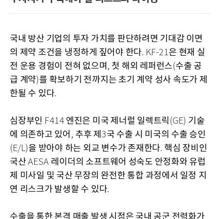
국내 방산 기업의 투자 가치를 판단하려면 기대감 이면
의 제약 조건을 냉정하게 짚어야 한다
은 현재 실
. KF-21
전 운용 경험이 전혀 없으며
첫 해외 레퍼런스
수출 공
,
(
급 계약
를 확보하기 전까지는 초기 계약 성사 속도가 제
)
한될 수 있다
.
심장부인
엔진은 미국 제너럴 일렉트릭
기술
F414
(GE)
에 의존하고 있어
추후 제
국 수출 시 미국의 수출 승인
,
3
을 받아야 하는 외교 변수가 존재한다
핵심 장비인
(E/L)
.
국산
레이더의 소프트웨어 성숙도 안정화와 유럽
AESA
제 미사일 및 국산 무장의 완전한 통합 과정에서 일정 지
연 리스크가 발생할 수 있다
.
수출을 통한 본격 매출 발생 시점은 국내 공군 전력화가