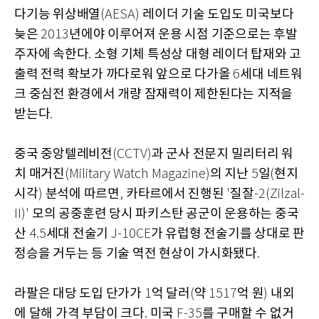
다기능 위상배열
레이더 기술 도입도 미국보다
(AESA)
늦은
년에야 이루어져 운용 시점 기준으로는 후발
2013
주자에 속한다
소형 기체 특성상 대형 레이더 탑재와 고
.
출력 전력 확보가 까다로워 앞으로 다가올
세대 네트워
6
크 중심전 환경에서 개량 잠재력이 제한된다는 지적을
받는다
.
중국 중앙텔레비전
과 군사 전문지 밀리터리 워
(CCTV)
치 매거진
의 지난
일
현지
(Military Watch Magazine)
5
(
시각
분석에 따르면
카타르에서 진행된
질잘
)
,
'
-2(Zilzal-
모의 공중훈련 당시 파키스탄 공군이 운용하는 중국
II)'
산
세대 전술기
가 유럽형 전술기를 상대로 판
4.5
J-10CE
정승을 거두는 등 기술 역전 현상이 가시화됐다
.
라팔은 대당 도입 단가가
억 달러
약
억 원
내외
1
(
1517
)
에 달해 가격 부담이 크다
미국
를 구매할 수 없거
.
F-35