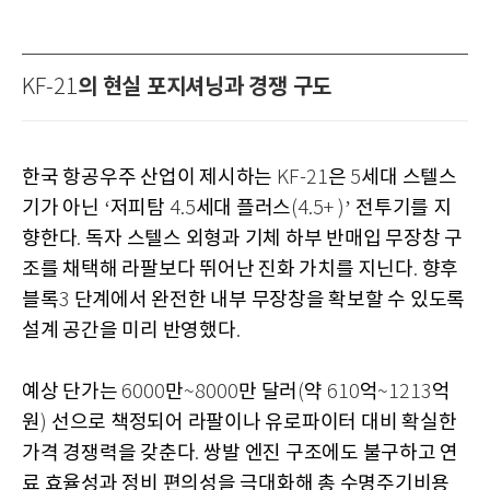
의 현실 포지셔닝과 경쟁 구도
KF-21
한국 항공우주 산업이 제시하는
은
세대 스텔스
KF-21
5
기가 아닌
저피탐
세대 플러스
전투기를 지
‘
4.5
(4.5+ )’
향한다
독자 스텔스 외형과 기체 하부 반매입 무장창 구
.
조를 채택해 라팔보다 뛰어난 진화 가치를 지닌다
향후
.
블록
단계에서 완전한 내부 무장창을 확보할 수 있도록
3
설계 공간을 미리 반영했다
.
예상 단가는
만
만 달러
약
억
억
6000
~8000
(
610
~1213
원
선으로 책정되어 라팔이나 유로파이터 대비 확실한
)
가격 경쟁력을 갖춘다
쌍발 엔진 구조에도 불구하고 연
.
료 효율성과 정비 편의성을 극대화해 총 수명주기비용