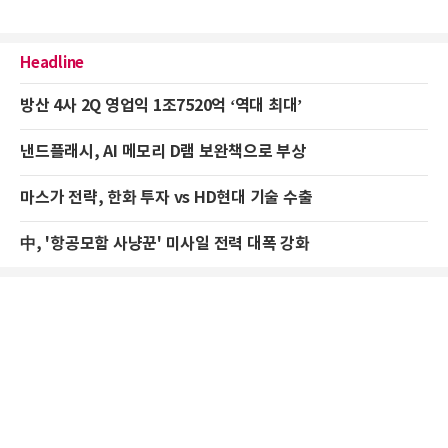
Headline
방산 4사 2Q 영업익 1조7520억 ‘역대 최대’
낸드플래시, AI 메모리 D램 보완책으로 부상
마스가 전략, 한화 투자 vs HD현대 기술 수출
中, '항공모함 사냥꾼' 미사일 전력 대폭 강화