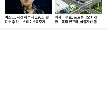
머스크, 자산 하루 새 126조 원
아시아 부호, 포트폴리오 대전
감소 추산… 스페이스X 주가 하
환…독점 인프라·실물자산 몰린
락 때문
다