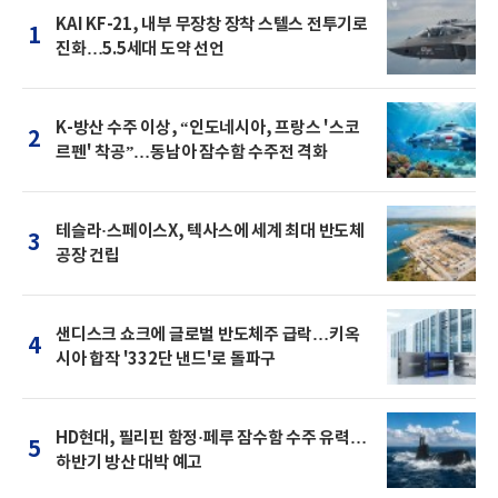
KAI KF-21, 내부 무장창 장착 스텔스 전투기로
1
진화…5.5세대 도약 선언
K-방산 수주 이상, “인도네시아, 프랑스 '스코
2
르펜' 착공”…동남아 잠수함 수주전 격화
테슬라·스페이스X, 텍사스에 세계 최대 반도체
3
공장 건립
샌디스크 쇼크에 글로벌 반도체주 급락…키옥
4
시아 합작 '332단 낸드'로 돌파구
HD현대, 필리핀 함정·페루 잠수함 수주 유력…
5
하반기 방산 대박 예고