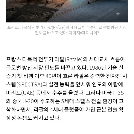
프랑스 다목적 전투기 라팔(Rafale)의 세대교체 흐름이 글로벌 방산 시장
판도를 바꾸고 있다. 이미지=제미나이3
프랑스 다목적 전투기 라팔
의 세대교체 흐름이
(Rafale)
글로벌 방산 시장 판도를 바꾸고 있다
년 기술 실
. 1986
증기 첫 비행 이후
년이 흐른 라팔은 강력한 전자전 시
40
스템
과 실전 능력을 앞세워 인도와 아랍에
(SPECTRA)
미리트
등에서 수주를 올렸다
그러나 미국
(UAE)
.
F-35
와 중국
이 주도하는
세대 스텔스 전술 환경이 고
J-20
5
착화하면서
라팔의
세대 플랫폼이 가진 근본 전술 확
,
4
장성 논쟁도 커지고 있다
.