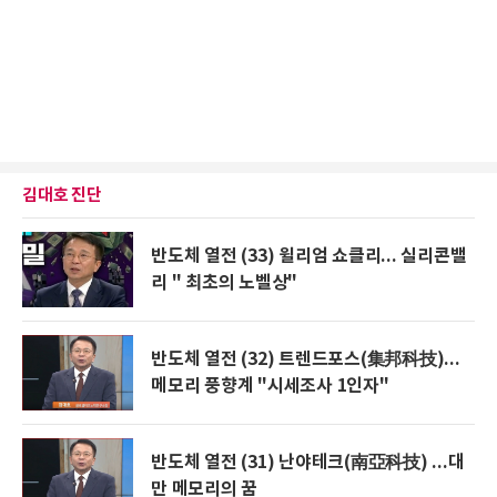
김대호 진단
반도체 열전 (33) 윌리엄 쇼클리... 실리콘밸
리 " 최초의 노벨상"
반도체 열전 (32) 트렌드포스(集邦科技)...
메모리 풍향계 "시세조사 1인자"
반도체 열전 (31) 난야테크(南亞科技) ...대
만 메모리의 꿈