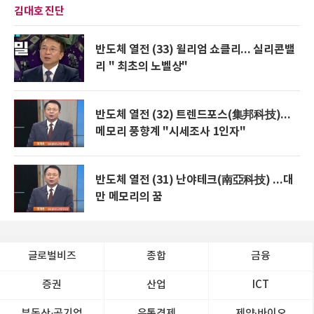
김대호 진단
반도체 열전 (33) 윌리엄 쇼클리... 실리콘밸
리 " 최초의 노벨상"
반도체 열전 (32) 트렌드포스(集邦科技)...
메모리 풍향계 "시세조사 1인자"
반도체 열전 (31) 난야테크(南亞科技) ...대
만 메모리의 꿈
글로벌비즈
종합
금융
증권
산업
ICT
부동산·공기업
유통경제
제약∙바이오