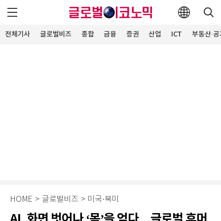
전체기사
글로벌비즈
종합
금융
증권
산업
ICT
부동산·공
HOME
>
글로벌비즈
>
미국·북미
AI, 화면 벗어나 ‘몸’을 얻다…글로벌 휴머