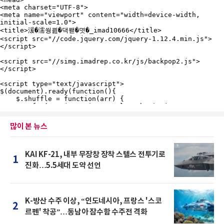
많이 본 뉴스
KAI KF-21, 내부 무장창 장착 스텔스 전투기로
1
진화…5.5세대 도약 선언
K-방산 수주 이상, “인도네시아, 프랑스 '스코
2
르펜' 착공”…동남아 잠수함 수주전 격화