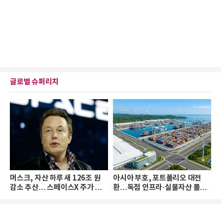
글로벌 슈퍼리치
머스크, 자산 하루 새 126조 원
아시아 부호, 포트폴리오 대전
감소 추산… 스페이스X 주가 하
환…독점 인프라·실물자산 몰린
락 때문
다