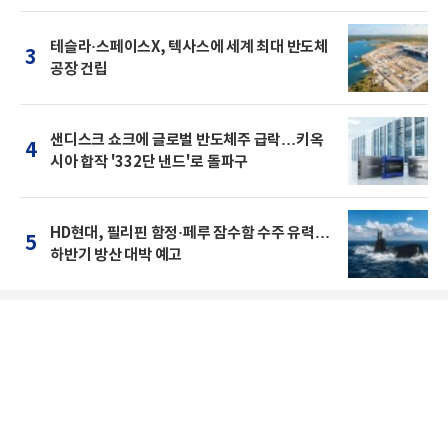
테슬라·스페이스X, 텍사스에 세계 최대 반도체
3
공장 건립
샌디스크 쇼크에 글로벌 반도체주 급락…키옥
4
시아 합작 '332단 낸드'로 돌파구
HD현대, 필리핀 함정·페루 잠수함 수주 유력…
5
하반기 방산 대박 예고