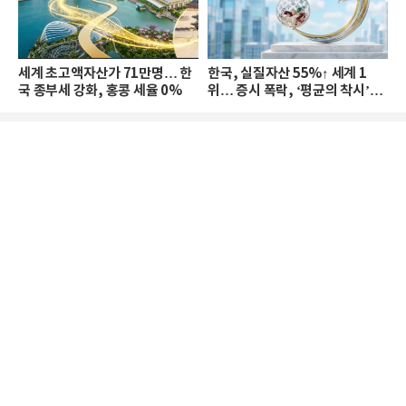
세계 초고액자산가 71만명… 한
한국, 실질자산 55%↑ 세계 1
국 종부세 강화, 홍콩 세율 0%
위… 증시 폭락, ‘평균의 착시’와
부의 유동성 위기