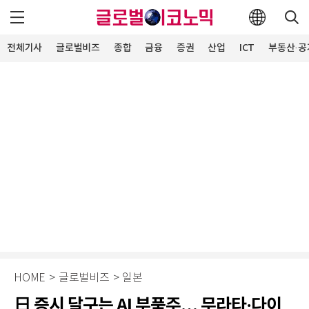
전체기사
글로벌비즈
종합
금융
증권
산업
ICT
부동산·공
HOME
>
글로벌비즈
>
일본
日 증시 달구는 AI 부품주… 무라타·다이