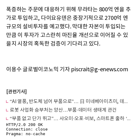
폭증하는 주문에 대응하기 위해 무라타는 800억 엔을 추
가로 투입하고, 다이요유덴은 중장기적으로 2700억 엔
규모의 설비투자를 예고했다. 막대한 자본이 투입되는
만큼 이 투자가 고스란히 마진율 개선으로 이어질 수 있
을지 시장의 혹독한 검증이 기다리고 있다.
이용수 글로벌이코노믹 기자 piscrait@g-enews.com
[관련기사]
“AI 열풍, 반도체 넘어 부품으로”… 日 미네베아미츠미, 데이터센터용 베어링 투자 확대
로봇 사업화 승부처는 양산…부품·데이터 생태계 관건
“부품 없고 단가 뛰고”… 샤오미·오포·비보, 스마트폰 출하 ‘최대 30%’ 감축