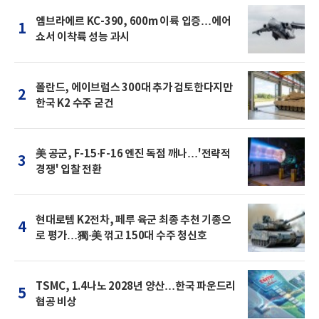
엠브라에르 KC-390, 600m 이륙 입증…에어
1
쇼서 이착륙 성능 과시
폴란드, 에이브럼스 300대 추가 검토한다지만
2
한국 K2 수주 굳건
美 공군, F-15·F-16 엔진 독점 깨나…'전략적
3
경쟁' 입찰 전환
현대로템 K2전차, 페루 육군 최종 추천 기종으
4
로 평가…獨·美 꺾고 150대 수주 청신호
TSMC, 1.4나노 2028년 양산…한국 파운드리
5
협공 비상