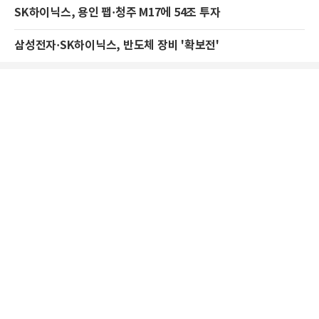
SK하이닉스, 용인 팹·청주 M17에 54조 투자
삼성전자·SK하이닉스, 반도체 장비 '확보전'