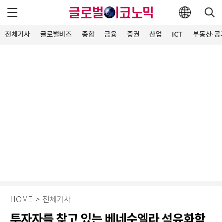
전체기사
글로벌비즈
종합
금융
증권
산업
ICT
부동산·공
HOME
>
전체기사
투자자를 찾고 있는 베네수엘라 석유화학