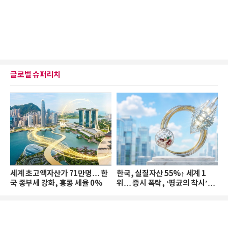
글로벌 슈퍼리치
세계 초고액자산가 71만명… 한
한국, 실질자산 55%↑ 세계 1
국 종부세 강화, 홍콩 세율 0%
위… 증시 폭락, ‘평균의 착시’와
부의 유동성 위기