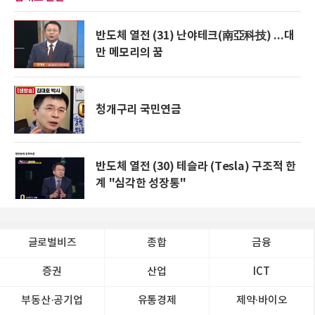
반도체 열전 (31) 난야테크(南亞科技) ...대
만 메모리의 꿈
청개구리 국민연금
반도체 열전 (30) 테슬라 (Tesla) 구조적 한
계 "심각한 성장통"
글로벌비즈
종합
금융
증권
산업
ICT
부동산·공기업
유통경제
제약∙바이오