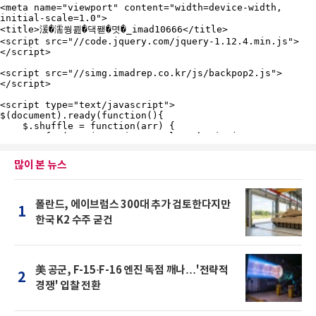
많이 본 뉴스
폴란드, 에이브럼스 300대 추가 검토한다지만
1
한국 K2 수주 굳건
美 공군, F-15·F-16 엔진 독점 깨나…'전략적
2
경쟁' 입찰 전환