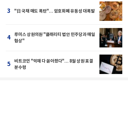
3
"日 국채 매도 폭탄"… 암호화폐 유동성 대폭발
루미스 상원의원 "클래리티 법안 민주당과 매일
4
협상"
비트코인 "악재 다 쏟아졌다"… 8월 상원 표결
5
분수령