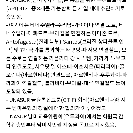
- UNASUR(남미국가연합)은 통합을 위한 우선프로젝트
(API) 31개 중 8개를 가능한 빠른 시일 내에 추진하기로
승인함.
- 여기에는 베네수엘라-수리남-가이아나 연결 도로, 베
네수엘라-에콰도르-브라질을 연결하는 아마존 도로,
Antofagasta(칠레 북부)-Santos(브라질 상파울루 인
근) 및 7개 국가를 통과하는 태평양-대서양 연결철도, 모
든 수로를 연결하는 라플라타 강 시스템, 카라카스-보고
타 연결도로, 시우닷 델 에스떼-아순시온(파라과이)-끌
로린다(아르헨티나) 연결도로, 아르헨티나-우루과이-파
라과이 연결철도, 볼리비아-브라질-페루 연결철도 등이
포함돼 있음.
- UNASUR 금융통합그룹(GTIF) 회의(아르헨티나)에서
는 남미은행의 창설에 대한 합의가 이루어졌고,
UNASUR 남미교육위원회(우루과이)에서는 회원국 간
학위승인부터 남미시민권 제정을 목표로 제시했음.