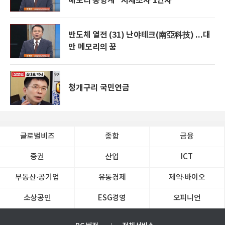
메모리 풍향계 "시세조사 1인자"
반도체 열전 (31) 난야테크(南亞科技) ...대
만 메모리의 꿈
청개구리 국민연금
글로벌비즈
종합
금융
증권
산업
ICT
부동산·공기업
유통경제
제약∙바이오
소상공인
ESG경영
오피니언