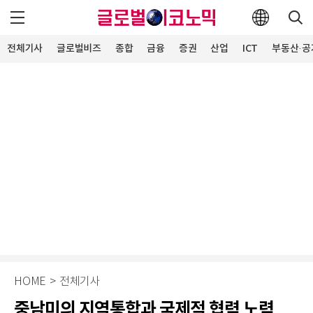
전체기사
글로벌비즈
종합
금융
증권
산업
ICT
부동산·공
HOME
>
전체기사
중남미의 지역통합과 국제적 협력 노력