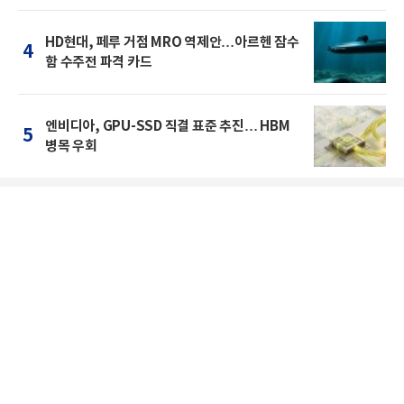
HD현대, 페루 거점 MRO 역제안…아르헨 잠수
4
함 수주전 파격 카드
엔비디아, GPU-SSD 직결 표준 추진… HBM
5
병목 우회