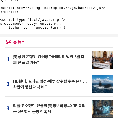
많이 본 뉴스
美 상원 은행위 위원장 "클래리티 법안 8월 휴
1
회 전 표결 가능"
HD현대, 필리핀 함정·페루 잠수함 수주 유력…
2
하반기 방산 대박 예고
리플 고소했던 인물이 美 정보국장...XRP 옥죄
3
는 5년 법적 공방 잔혹사