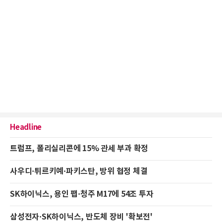
Headline
트럼프, 폴리실리콘에 15% 관세 부과 확정
사우디·튀르키예·파키스탄, 방위 협정 체결
SK하이닉스, 용인 팹·청주 M17에 54조 투자
삼성전자·SK하이닉스, 반도체 장비 '확보전'