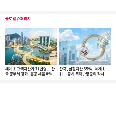
글로벌 슈퍼리치
세계 초고액자산가 71만명… 한
한국, 실질자산 55%↑ 세계 1
국 종부세 강화, 홍콩 세율 0%
위… 증시 폭락, ‘평균의 착시’와
부의 유동성 위기