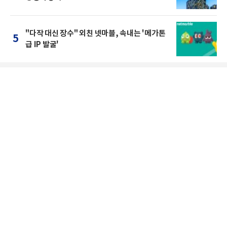
"다작 대신 장수" 외친 넷마블, 속내는 '메가톤
5
급 IP 발굴'