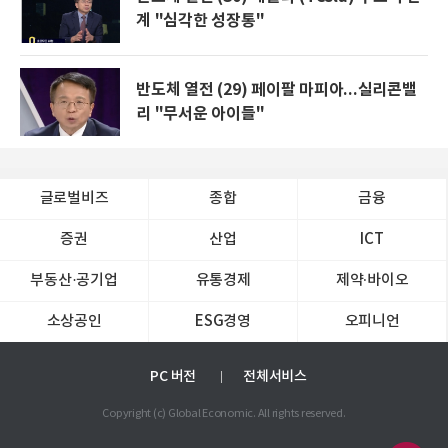
계 "심각한 성장통"
반도체 열전 (29) 페이팔 마피아...실리콘밸
리 "무서운 아이들"
글로벌비즈
종합
금융
증권
산업
ICT
부동산·공기업
유통경제
제약∙바이오
소상공인
ESG경영
오피니언
PC 버전
전체서비스
Copyright (c) Global Economic. All rights reserved.