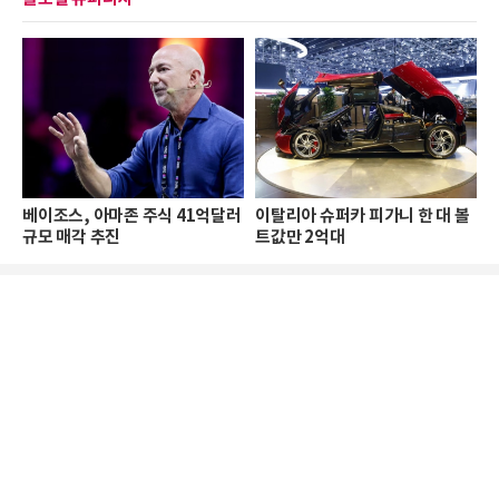
베이조스, 아마존 주식 41억달러
이탈리아 슈퍼카 피가니 한 대 볼
규모 매각 추진
트값만 2억대