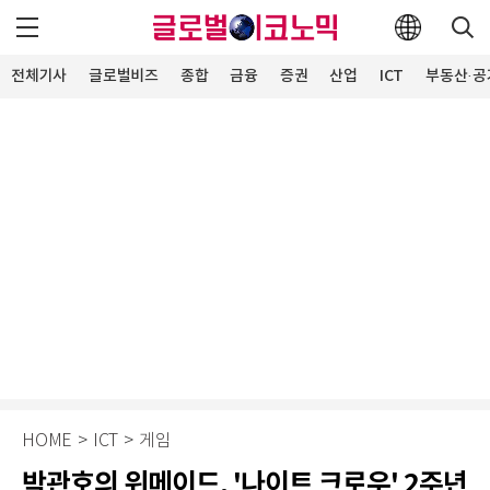
전체기사
글로벌비즈
종합
금융
증권
산업
ICT
부동산·공
HOME
>
ICT
>
게임
박관호의 위메이드, '나이트 크로우' 2주년