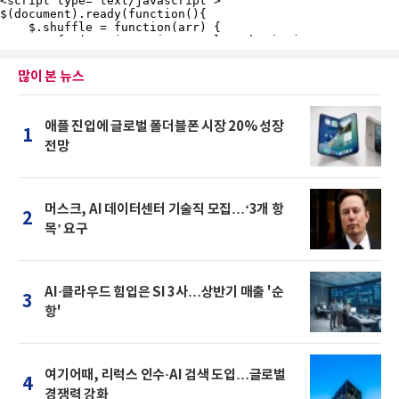
많이 본 뉴스
애플 진입에 글로벌 폴더블폰 시장 20% 성장
1
전망
머스크, AI 데이터센터 기술직 모집…‘3개 항
2
목’ 요구
AI·클라우드 힘입은 SI 3사…상반기 매출 '순
3
항'
여기어때, 리럭스 인수·AI 검색 도입…글로벌
4
경쟁력 강화