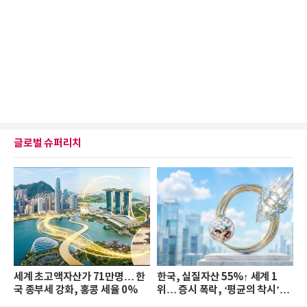
글로벌 슈퍼리치
세계 초고액자산가 71만명… 한
한국, 실질자산 55%↑ 세계 1
국 종부세 강화, 홍콩 세율 0%
위… 증시 폭락, ‘평균의 착시’와
부의 유동성 위기