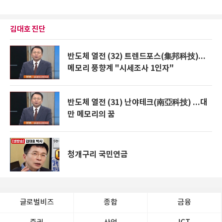
김대호 진단
반도체 열전 (32) 트렌드포스(集邦科技)...
메모리 풍향계 "시세조사 1인자"
반도체 열전 (31) 난야테크(南亞科技) ...대
만 메모리의 꿈
청개구리 국민연금
글로벌비즈
종합
금융