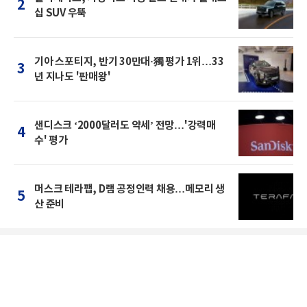
2
십 SUV 우뚝
기아 스포티지, 반기 30만대·獨 평가 1위…33
3
년 지나도 '판매왕'
샌디스크 ‘2000달러도 약세’ 전망…'강력매
4
수' 평가
머스크 테라팹, D램 공정인력 채용…메모리 생
5
산 준비