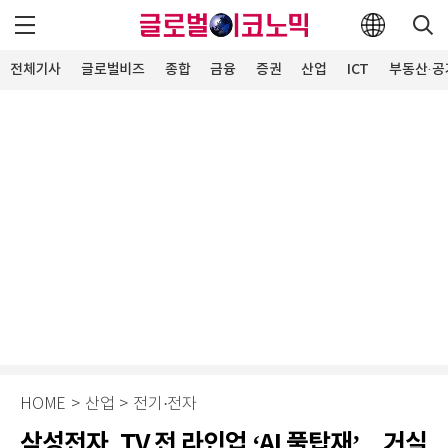
전체기사
글로벌비즈
종합
금융
증권
산업
ICT
부동산·공
HOME
>
산업
>
전기·전자
삼성전자, TV 전 라인업 ‘AI 풀탑재’…거실