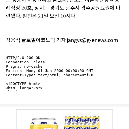
은 정중히 사양한다고 밝혔다
빈소는 서울아산병원 장
.
례식장
호
장지는 경기도 광주시 광주공원묘원에 마
20
,
련됐다
발인은
일 오전
시다.
.
21
10
장용석 글로벌이코노믹 기자 jangys@g-enews.com