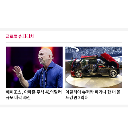
글로벌 슈퍼리치
베이조스, 아마존 주식 41억달러
이탈리아 슈퍼카 피가니 한 대 볼
규모 매각 추진
트값만 2억대