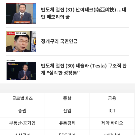
반도체 열전 (31) 난야테크(南亞科技) ...대
만 메모리의 꿈
청개구리 국민연금
반도체 열전 (30) 테슬라 (Tesla) 구조적 한
계 "심각한 성장통"
글로벌비즈
종합
금융
증권
산업
ICT
부동산·공기업
유통경제
제약∙바이오