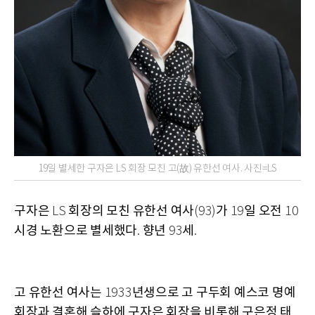
19일 별세한 구자은 LS 회장 모친 고(故) 유한선 여사. 사진=LS
구자은
회장의 모친 유한선 여사
가
일 오전
LS
(93)
19
10
시경 노환으로 별세했다
향년
세
.
93
.
고 유한선 여사는
년생으로 고 구두회 예스코 명예
1933
회장과 결혼해
슬하에 구자은 회장을 비롯해 구은정 태