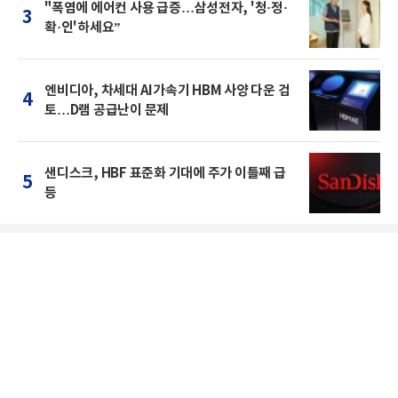
"폭염에 에어컨 사용 급증…삼성전자, '청·정·
3
확·인'하세요”
엔비디아, 차세대 AI가속기 HBM 사양 다운 검
4
토…D램 공급난이 문제
샌디스크, HBF 표준화 기대에 주가 이틀째 급
5
등