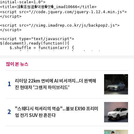
많이 본 뉴스
리터당 22km 연비에 AI 비서까지...더 완벽해
1
진 현대차 '그랜저 하이브리드'
"스웨디시 럭셔리의 역습"...볼보 EX90 프리미
2
엄 전기 SUV 판 흔든다