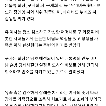
은물류 회장
구지희 씨
구재희 씨 등
남
녀를 뒀다
며
,
,
1
3
.
느리 장인영 씨와 사위 김중민 씨
데이비드 누네즈 씨
,
,
김동범 씨가 있다
.
유 여사는 평소 검소하고 자상한 어머니로 구 회장을 비
롯한 자녀들에게 든든한 버팀목 역할을 했고 평생을 가
족을 위해 헌신했다는 주변의 평가를 받았다
.
구자은 회장은 당초 예정되어 있던 대통령의 인도·베트
남 순방 경제사절단 일정을 모친의 비보로 인해 긴급히
취소하고 빈소를 지키고 있는 것으로 알려졌다
.
유족 측은 검소하게 장례를 치르라는 여사의 뜻에 따라
장례를 가족장으로 조용히 치르기로 하고 조화와 부의금