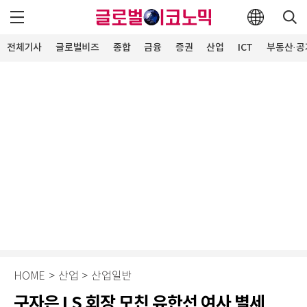
전체기사
글로벌비즈
종합
금융
증권
산업
ICT
부동산·공
HOME
>
산업
>
산업일반
구자은 LS 회장 모친 유한선 여사 별세